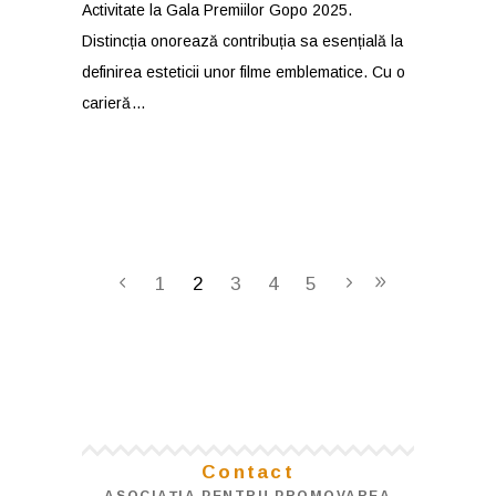
Activitate la Gala Premiilor Gopo 2025.
Distincția onorează contribuția sa esențială la
definirea esteticii unor filme emblematice. Cu o
carieră
1
2
3
4
5
Contact
ASOCIAŢIA PENTRU PROMOVAREA