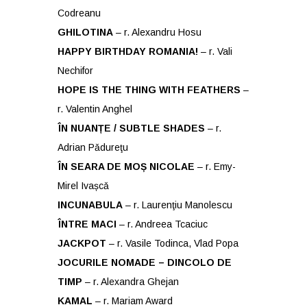
Codreanu
GHILOTINA
– r. Alexandru Hosu
HAPPY BIRTHDAY ROMANIA!
– r. Vali
Nechifor
HOPE IS THE THING WITH FEATHERS
–
r. Valentin Anghel
ÎN NUANȚE / SUBTLE SHADES
– r.
Adrian Pǎdureţu
ÎN SEARA DE MOȘ NICOLAE
– r. Emy-
Mirel Ivașcǎ
INCUNABULA
– r. Laurenţiu Manolescu
ÎNTRE MACI
– r. Andreea Tcaciuc
JACKPOT
– r. Vasile Todinca, Vlad Popa
JOCURILE NOMADE – DINCOLO DE
TIMP
– r. Alexandra Ghejan
KAMAL
– r. Mariam Award