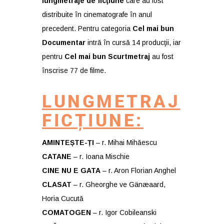
lungmetraje de ficţiune
care au fost
distribuite în cinematografe în anul
precedent. Pentru categoria
Cel mai bun
Documentar
intră în cursă 14 producţii, iar
pentru
Cel mai bun Scurtmetraj
au fost
înscrise 77 de filme.
LUNGMETRAJ
FICȚIUNE:
AMINTEȘTE-ȚI
– r. Mihai Mihăescu
CATANE
– r. Ioana Mischie
CINE NU E GATA
– r. Aron Florian Anghel
CLASAT
– r. Gheorghe ve Gänæaard,
Horia Cucută
COMATOGEN
– r. Igor Cobileanski