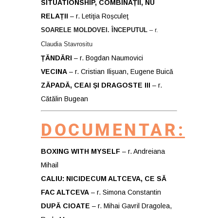
SITUATIONSHIP, COMBINAȚII, NU
RELAȚII
– r. Letiţia Roșculeţ
SOARELE MOLDOVEI. ÎNCEPUTUL
– r.
Claudia Stavrositu
ȚĂNDĂRI
– r. Bogdan Naumovici
VECINA
– r. Cristian Ilișuan, Eugene Buicǎ
ZĂPADĂ, CEAI ȘI DRAGOSTE III
– r.
Cătălin Bugean
DOCUMENTAR:
BOXING WITH MYSELF
– r. Andreiana
Mihail
CALIU: NICIDECUM ALTCEVA, CE SĂ
FAC ALTCEVA
– r. Simona Constantin
DUPĂ CIOATE
– r. Mihai Gavril Dragolea,