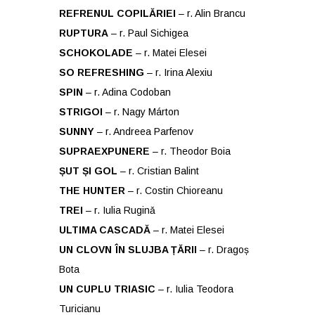
REFRENUL COPILĂRIEI
– r. Alin Brancu
RUPTURA
– r. Paul Sichigea
SCHOKOLADE
– r. Matei Elesei
SO REFRESHING
– r. Irina Alexiu
SPIN
– r. Adina Codoban
STRIGOI
– r. Nagy Márton
SUNNY
– r. Andreea Parfenov
SUPRAEXPUNERE
– r. Theodor Boia
ȘUT ȘI GOL
– r. Cristian Balint
THE HUNTER
– r. Costin Chioreanu
TREI
– r. Iulia Ruginǎ
ULTIMA CASCADĂ
– r. Matei Elesei
UN CLOVN ÎN SLUJBA ȚĂRII
– r. Dragoș
Bota
UN CUPLU TRIASIC
– r. Iulia Teodora
Turicianu