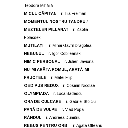
Teodora Mihăilă
MICUL CĂPITAN
– r. Illia Freiman
MOMENTUL NOSTRU TANDRU /
MEZTELEN PILLANAT
– r. Zsófia
Polacsek
MUTILAȚII
– r. Mihai Gavril Dragolea
NEBUNUL
– r. Igor Cobileanski
NIMIC PERSONAL
– r. Julien Javions
NU-MI ARĂTA POMUL, ARATĂ-MI
FRUCTELE
– r. Matei Filip
OEDIPUS REDUX
– r. Cosmin Nicolae
OLYMPIADA
– r. Luca Badescu
ORA DE CULCARE
– r. Gabriel Stoiciu
PANĂ DE VULPE
– r. Vlad Popa
RÂNDUL
– r. Andreea Dumitriu
REBUS PENTRU ORBI
– r. Agata Olteanu