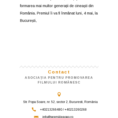
formarea mai multor generații de cineaști din
România. Premiul îi va fi înmânat luni, 4 mai, la
București,
Contact
ASOCIAŢIA PENTRU PROMOVAREA
FILMULUI ROMÂNESC
Str. Popa Soare, nr. 52, sector 2, Bucuresti, România
+40213266480 / +40213260268
info@premiilegopo.ro