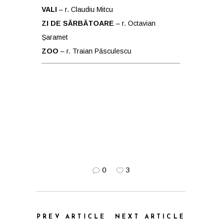
VALI
– r. Claudiu Mitcu
ZI DE SĂRBĂTOARE
– r. Octavian
Șaramet
ZOO
– r. Traian Pǎsculescu
0
3
PREV ARTICLE
NEXT ARTICLE