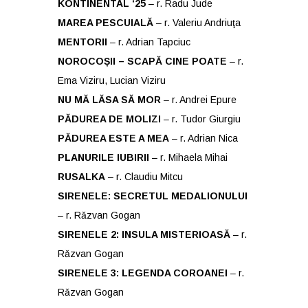
KONTINENTAL ‘25
– r. Radu Jude
MAREA PESCUIALĂ
– r. Valeriu Andriuţa
MENTORII
– r. Adrian Tapciuc
NOROCOȘII – SCAPĂ CINE POATE
– r.
Ema Viziru, Lucian Viziru
NU MĂ LĂSA SĂ MOR
– r. Andrei Epure
PĂDUREA DE MOLIZI
– r. Tudor Giurgiu
PĂDUREA ESTE A MEA
– r. Adrian Nica
PLANURILE IUBIRII
– r. Mihaela Mihai
RUSALKA
– r. Claudiu Mitcu
SIRENELE: SECRETUL MEDALIONULUI
– r. Rǎzvan Gogan
SIRENELE 2: INSULA MISTERIOASĂ
– r.
Rǎzvan Gogan
SIRENELE 3: LEGENDA COROANEI
– r.
Rǎzvan Gogan