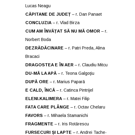
Lucas Neagu
CĂPITANE DE JUDEȚ
– r. Dan Panaet
CONCLUZIA
– r. Vlad Birza
CUM AM ÎNVĂȚAT SĂ NU MĂ OMOR
– r.
Norbert Boda
DEZRĂDĂCINARE
– r. Patri Preda, Alina
Bracaci
DRAGOSTEA E ÎN AER
– r. Claudiu Mitcu
DU-MĂ LA APĂ
– r. Teona Galgoţiu
DUPĂ ORE
– r. Marius Paparǎ
E CALD, ÎNCĂ
– r. Catinca Pintrijel
ELENI.KALIMERA
– r. Matei Filip
FATA CARE PLÂNGE
– r. Octav Chelaru
FAVORS
– r. Mihaela Stamanichi
FRAGMENTE
– r. Iris Rotǎrescu
FURSECURI ȘI LAPTE
– r. Andrei Tache-