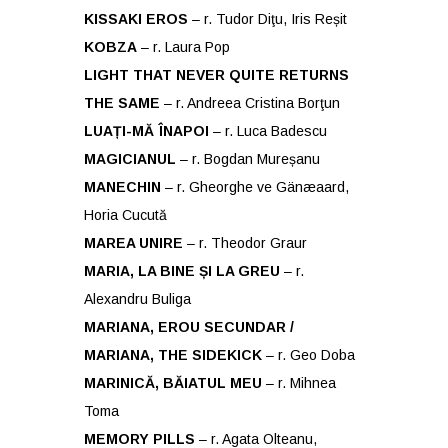
KISSAKI EROS
– r. Tudor Diţu, Iris Reșit
KOBZA
– r. Laura Pop
LIGHT THAT NEVER QUITE RETURNS
THE SAME
– r. Andreea Cristina Borţun
LUAȚI-MĂ ÎNAPOI
– r. Luca Badescu
MAGICIANUL
– r. Bogdan Mureșanu
MANECHIN
– r. Gheorghe ve Gänæaard,
Horia Cucută
MAREA UNIRE
– r. Theodor Graur
MARIA, LA BINE ȘI LA GREU
– r.
Alexandru Buliga
MARIANA, EROU SECUNDAR /
MARIANA, THE SIDEKICK
– r. Geo Doba
MARINICĂ, BĂIATUL MEU
– r. Mihnea
Toma
MEMORY PILLS
– r. Agata Olteanu,