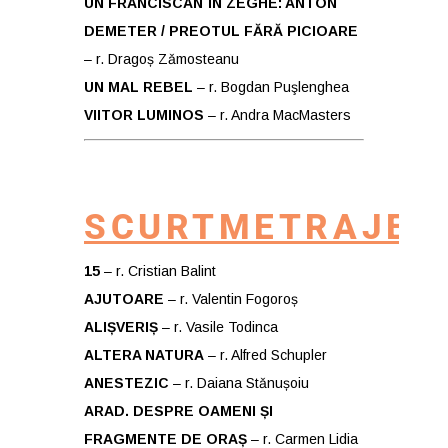
UN FRANCISCAN ÎN ZEGHE: ANTON
DEMETER / PREOTUL FĂRĂ PICIOARE
– r. Dragoș Zǎmosteanu
UN MAL REBEL
– r. Bogdan Puşlenghea
VIITOR LUMINOS
– r. Andra MacMasters
SCURTMETRAJE:
15
– r. Cristian Balint
AJUTOARE
– r. Valentin Fogoroș
ALIȘVERIȘ
– r. Vasile Todinca
ALTERA NATURA
– r. Alfred Schupler
ANESTEZIC
– r. Daiana Stǎnușoiu
ARAD. DESPRE OAMENI ȘI
FRAGMENTE DE ORAȘ
– r. Carmen Lidia