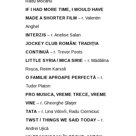
Radu Mocanu
IF I HAD MORE TIME, I WOULD HAVE
MADE A SHORTER FILM
– r. Valentin
Anghel
INTERZIS
– r. Anelise Salan
JOCKEY CLUB ROMÂN: TRADIȚIA
CONTINUĂ
– r. Trevor Poots
LITTLE SYRIA / MICA SIRIE
– r. Mădălina
Roșca, Reem Karssli
O FAMILIE APROAPE PERFECTĂ
– r.
Tudor Platon
PRO MUSICA, VREME TRECE, VREME
VINE
– r. Gheorghe Șfaiţer
TATA
– r. Lina Vdovîi, Radu Ciorniciuc
TWST / THINGS WE SAID TODAY
– r.
Andrei Ujicǎ