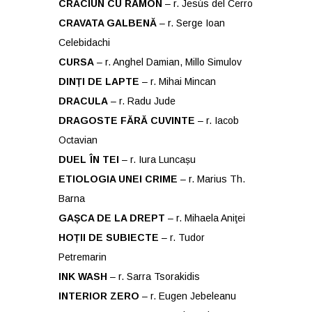
CRĂCIUN CU RAMON
– r. Jesús del Cerro
CRAVATA GALBENĂ
– r. Serge Ioan
Celebidachi
CURSA
– r. Anghel Damian, Millo Simulov
DINȚI DE LAPTE
– r. Mihai Mincan
DRACULA
– r. Radu Jude
DRAGOSTE FĂRĂ CUVINTE
– r. Iacob
Octavian
DUEL ÎN TEI
– r. Iura Luncașu
ETIOLOGIA UNEI CRIME
– r. Marius Th.
Barna
GAȘCA DE LA DREPT
– r. Mihaela Aniţei
HOȚII DE SUBIECTE
– r. Tudor
Petremarin
INK WASH
– r. Sarra Tsorakidis
INTERIOR ZERO
– r. Eugen Jebeleanu