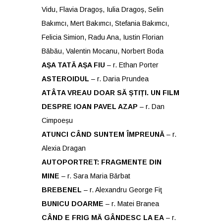
Vidu, Flavia Dragoș, Iulia Dragoș, Selin
Bakımcı, Mert Bakımcı, Stefania Bakımcı,
Felicia Simion, Radu Ana, Iustin Florian
Băbău, Valentin Mocanu, Norbert Boda
AȘA TATĂ AȘA FIU
– r. Ethan Porter
ASTEROIDUL
– r. Daria Prundea
ATÂTA VREAU DOAR SĂ ȘTIȚI. UN FILM
DESPRE IOAN PAVEL AZAP
– r. Dan
Cimpoeșu
ATUNCI CÂND SUNTEM ÎMPREUNĂ
– r.
Alexia Dragan
AUTOPORTRET: FRAGMENTE DIN
MINE
– r. Sara Maria Bǎrbat
BREBENEL
– r. Alexandru George Fiţ
BUNICU DOARME
– r. Matei Branea
CÂND E FRIG MĂ GÂNDESC LA EA
– r.