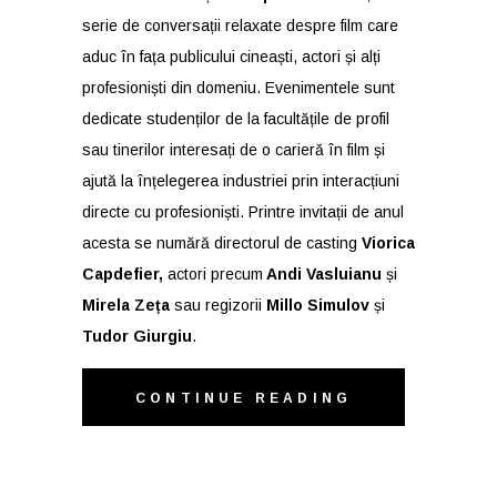
serie de conversații relaxate despre film care
aduc în fața publicului cineaști, actori și alți
profesioniști din domeniu. Evenimentele sunt
dedicate studenților de la facultățile de profil
sau tinerilor interesați de o carieră în film și
ajută la înțelegerea industriei prin interacțiuni
directe cu profesioniști. Printre invitații de anul
acesta se numără directorul de casting
Viorica
Capdefier,
actori precum
Andi Vasluianu
și
Mirela Zeța
sau regizorii
Millo Simulov
și
Tudor Giurgiu
.
CONTINUE READING