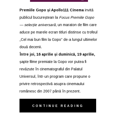
Premiile Gopo și
Apollo111
Cinema
invită
publicul bucureștean la
Focus Premiile Gopo
— selecție aniversară
, un maraton de film care
aduce pe marele ecran titluri distinse cu trofeul
„Cel mai bun film la Gopo” de-a lungul ultimelor
două decenii.
Între joi, 16 aprilie și duminică, 19 aprilie,
șapte filme premiate la Gopo vor putea fi
revăzute în cinematograful din Palatul
Universul, într-un program care propune o
privire retrospectivă asupra cinemaului
românesc din 2007 până în prezent.
CONTINUE READING