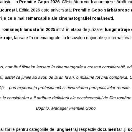
artiști – la
Premiile Gopo 2026.
Câștigătorii vor fi anunțați și sărbători
București.
Ediția 2026 este aniversară:
Premiile Gopo sărbătoresc a
le cele mai remarcabile ale cinematografiei românești.
 r
omânești lansate în 2025
intră în etapa de jurizare:
lungmetraje d
etraje
, lansate în cinematografe, la festivaluri naționale și internațion
i, numărul filmelor lansate în cinematografe a crescut considerabil, od
i, astfel că juriile au avut, de la an la an, o misiune tot mai complexă. 
ții – prin experiența profesională și diversitatea perspectivelor reunite 
e le considerăm a fi atribute definitorii ale ecosistemului de film române
Boghiu, Manager Premiile Gopo.
nalizările pentru categoriile de
lungmetraj
respectiv
documentar
și
sc