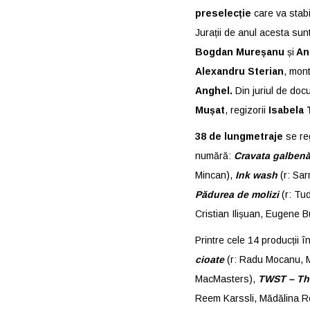
preselecție
care va stabi
Jurații de anul acesta sunt 
Bogdan Mureșanu
și
An
Alexandru Sterian
,
mont
Anghel.
Din juriul de doc
Mușat
, regizorii
Isabela 
38 de lungmetraje
se reg
numără:
Cravata galben
Mincan),
Ink wash
(r: Sa
Pădurea de molizi
(r: Tu
Cristian Ilișuan, Eugene B
Printre cele 14 producții î
cioate
(r: Radu Mocanu, M
MacMasters),
TWST – Th
Reem Karssli, Mădălina R