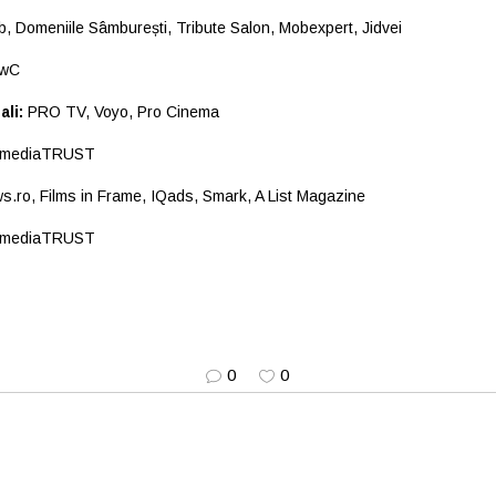
 Domeniile Sâmburești, Tribute Salon, Mobexpert, Jidvei
wC
ali:
PRO TV, Voyo, Pro Cinema
mediaTRUST
s.ro
, Films in Frame, IQads, Smark, A List Magazine
mediaTRUST
0
0