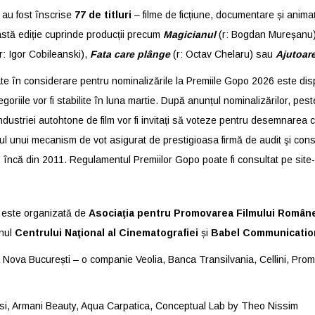
au fost înscrise
77 de titluri
– f
ilme de ficțiune, documentare și animați
astă ediție cuprinde producții precum
Magicianul
(r: Bogdan Mureșanu
(r: Igor Cobileanski),
Fata care plânge
(r: Octav Chelaru) sau
Ajutoar
luate în considerare pentru nominalizările la Premiile Gopo 2026 este di
egoriile vor fi stabilite în luna martie. După anunțul nominalizărilor, pes
industriei autohtone de film vor fi invitați să voteze pentru desemnarea câ
ul unui mecanism de vot asigurat de prestigioasa firmă de audit şi con
 încă din 2011. Regulamentul Premiilor Gopo poate fi consultat pe site-u
 este organizată de
Asociaţia pentru Promovarea Filmului Româ
inul
Centrului Naţional al Cinematografiei
și
Babel Communicatio
Nova București – o companie Veolia, Banca Transilvania, Cellini, Pro
i, Armani Beauty, Aqua Carpatica, Conceptual Lab by Theo Nissim