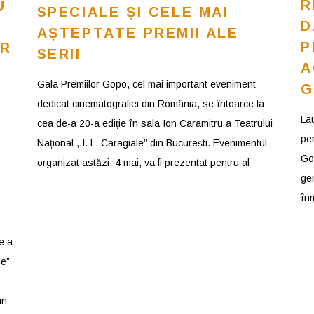
R
U
SPECIALE ȘI CELE MAI
D
AȘTEPTATE PREMII ALE
P
OR
SERII
A
Gala Premiilor Gopo, cel mai important eveniment
G
dedicat cinematografiei din România, se întoarce la
La
cea de-a 20-a ediție în sala Ion Caramitru a Teatrului
pen
Național ,,I. L. Caragiale’’ din București. Evenimentul
Go
organizat astăzi, 4 mai, va fi prezentat pentru al
gen
înm
e a
le”
un