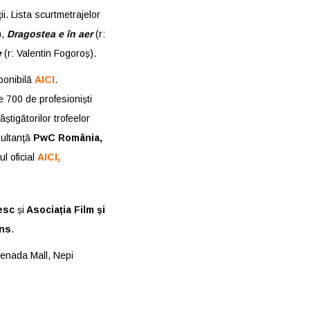
i. Lista scurtmetrajelor
),
Dragostea e în aer
(r:
e
(r: Valentin Fogoroș).
sponibilă
AICI
.
te 700 de profesioniști
știgătorilor trofeelor
sultanţă
PwC România,
l oficial
AICI
.
nesc
și
Asociația Film și
ns
.
menada Mall, Nepi