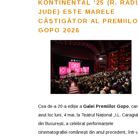
KONTINENTAL ’25 (R. RAD
JUDE) ESTE MARELE
CÂȘTIGĂTOR AL PREMIIL
GOPO 2026
Cea de-a 20-a ediție a
Galei Premiilor Gopo
, car
avut loc luni, 4 mai, la Teatrul Național „I.L. Caragia
din București, a celebrat performanțele
cinematografiei românești din anul precedent, într-