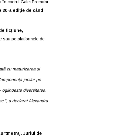
ți în cadrul Galei Premiilor
 20-a ediție de când
e ficțiune,
ale sau pe platformele de
ată cu maturizarea și
Componența juriilor pe
– oglindește diversitatea,
sc.”
, a declarat Alexandra
urtmetraj.
Juriul de