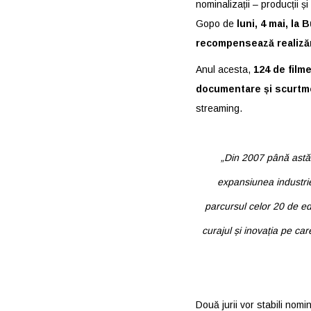
nominalizații – producții și 
Gopo de
luni, 4 mai, la 
recompensează realizări
Anul acesta,
124
de filme
documentare și scurtm
streaming.
„Din 2007 până astăz
expansiunea industrie
parcursul celor 20 de edi
curajul și inovația pe car
Două jurii vor stabili nomi