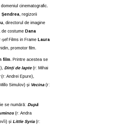
n domeniul cinematografic.
i Șendrea
, regizorii
cu
, directorul de imagine
ea de costume
Dana
or-șef Films in Frame
Laura
hidin, promotor film.
 film
. Printre acestea se
e),
Dinți de lapte
(r: Mihai
(r: Andrei Epure),
Millo Simulov) și
Vecina
(r:
rie se numără:
După
luminos
(r: Andra
vîi) și
Little Syria
(r: