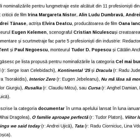
li nominalizările pentru lungmetraje este alcătuit din 11 profesioniști di
criticii de film
Irina Margareta Nistor
,
Alin Ludu Dumbravă
,
Andre
drei Tănase
, actrița
Elvira Deatcu
, producătoarea de film
Oana Ian
eurul
Eugen Kelemen
, scenograful
Cristian Niculescu
și creatoar
umentare și scurtmetraje fac parte 5 profesioniști din industrie: Redact
Tent
și
Paul Negoescu
,
monteurul
Tudor D. Popescu
și Cătălin Anc
ăsesc pe lista propusă pentru nominalizările la categoria
Cel mai bun
ă
(r:
Serge Ioan Celebidachi),
Kontinental ’25
și
Dracula
(r: Radu Jud
rra Tsorakidis),
Interior Zero
(r: Eugen Jebeleanu),
Nu mă lăsa să mor
dor Giurgiu),
Rusalka
(r: Claudiu Mitcu), sau
Cursa
(r: Anghel Damian, 
uică).
nscrise la categoria
documentar
în urma apelului lansat în luna ianua
ihai Dragolea),
O familie aproape perfectă
(r: Tudor Platon),
Viitor 
ings we said today
(r: Andrei Ujică),
Tata
(r: Radu Ciorniciuc, Lina Vdo
oșca).