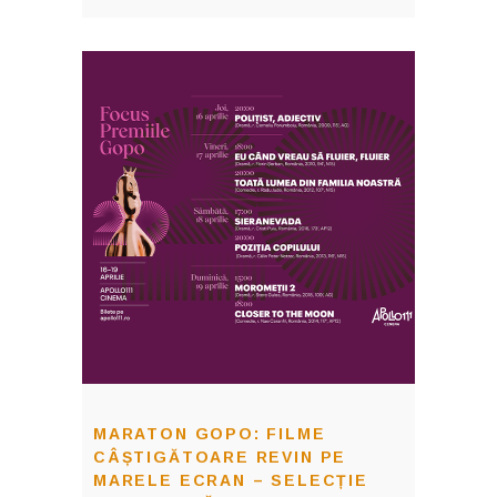
MARATON GOPO: FILME
CÂȘTIGĂTOARE REVIN PE
MARELE ECRAN – SELECȚIE