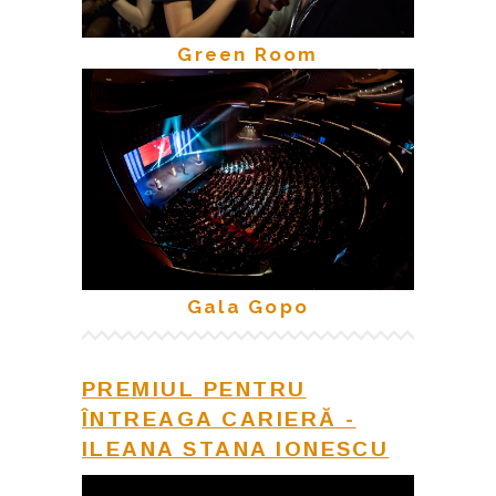
Green Room
Gala Gopo
PREMIUL PENTRU
ÎNTREAGA CARIERĂ -
ILEANA STANA IONESCU