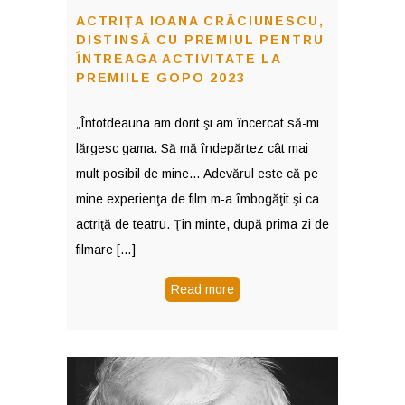
ACTRIȚA IOANA CRĂCIUNESCU,
DISTINSĂ CU PREMIUL PENTRU
ÎNTREAGA ACTIVITATE LA
PREMIILE GOPO 2023
„Întotdeauna am dorit şi am încercat să-mi
lărgesc gama. Să mă îndepărtez cât mai
mult posibil de mine… Adevărul este că pe
mine experienţa de film m-a îmbogăţit şi ca
actriţă de teatru. Ţin minte, după prima zi de
filmare […]
Read more