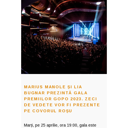
MARIUS MANOLE ȘI LIA
BUGNAR PREZINTĂ GALA
PREMIILOR GOPO 2023. ZECI
DE VEDETE VOR FI PREZENTE
PE COVORUL ROȘU
Marți, pe 25 aprilie, ora 19:00, gala este