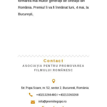
formarea mai multor generații de cineaști din
România. Premiul îi va fi înmânat luni, 4 mai, la
București,
Contact
ASOCIAŢIA PENTRU PROMOVAREA
FILMULUI ROMÂNESC
Str. Popa Soare, nr. 52, sector 2, Bucuresti, România
+40213266480 / +40213260268
info@premiilegopo.ro