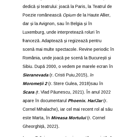
dedică și teatrului: joacă la Paris, la Teatrul de
Poezie românească
Opium
de la Haute Allier,
dar și la Avignon, sau în Belgia și în
Luxemburg, unde interpretează roluri în
franceză. Adaptează și regizează pentru
scenă mai multe spectacole. Revine periodic în
România, unde joacă pe scenă la București și
Sibiu. După 2000, o vedem pe marele ecran în
Sieranevada
(r. Cristi Puiu,2015),
în
Moromeții 2
(r. Stere Gulea, 2018)sau în
Scara
(
r. Vlad Păunescu, 2021). În anul 2022
apare în documentarul
Phoenix. Har/Jar
(r.
Cornel Mihalache), iar cel mai recent rol al său
este Marta, în
Mireasa Mortului
(r. Cornel
Gheorghiță, 2022).