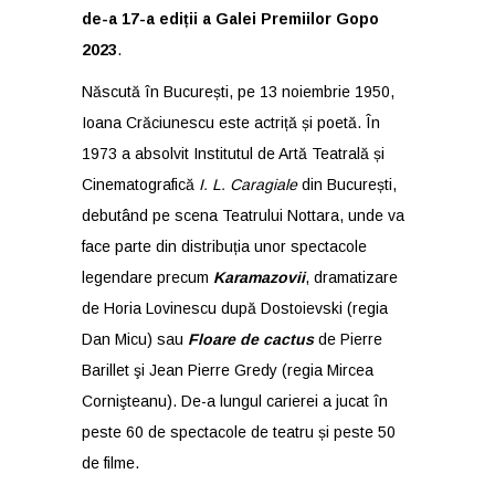
de-a 17-a ediții a Galei Premiilor Gopo
2023
.
Născută în București, pe 13 noiembrie 1950,
Ioana Crăciunescu este actriță și poetă. În
1973 a absolvit Institutul de Artă Teatrală și
Cinematografică
I. L. Caragiale
din București,
debutând pe scena Teatrului Nottara, unde va
face parte din distribuția unor spectacole
legendare precum
Karamazovii
, dramatizare
de Horia Lovinescu după Dostoievski (regia
Dan Micu) sau
Floare de cactus
de Pierre
Barillet şi Jean Pierre Gredy (regia Mircea
Cornişteanu). De-a lungul carierei a jucat în
peste 60 de spectacole de teatru și peste 50
de filme.