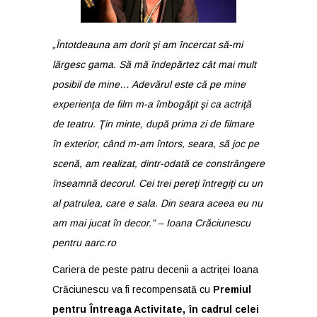
„Întotdeauna am dorit şi am încercat să-mi
lărgesc gama. Să mă îndepărtez cât mai mult
posibil de mine… Adevărul este că pe mine
experienţa de film m-a îmbogăţit şi ca actriţă
de teatru. Ţin minte, după prima zi de filmare
în exterior, când m-am întors, seara, să joc pe
scenă, am realizat, dintr-odată ce constrângere
înseamnă decorul. Cei trei pereţi întregiţi cu un
al patrulea, care e sala. Din seara aceea eu nu
am mai jucat în decor.” – Ioana Crăciunescu
pentru
aarc.ro
Cariera de peste patru decenii a actriței Ioana
Crăciunescu va fi recompensată cu
Premiul
pentru Întreaga Activitate, în cadrul celei