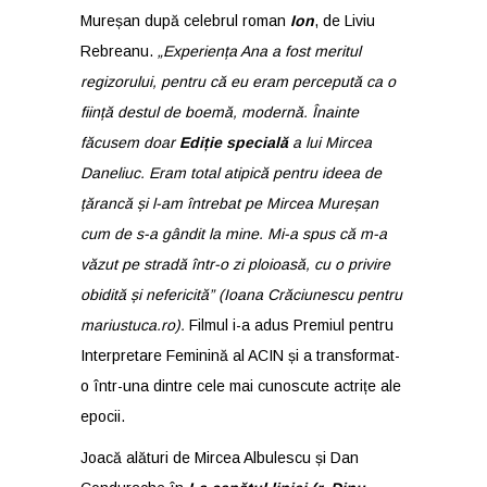
Mureșan după celebrul roman
Ion
, de Liviu
Rebreanu.
„Experiența Ana a fost meritul
regizorului, pentru că eu eram percepută ca o
ființă destul de boemă, modernă. Înainte
făcusem doar
Ediție specială
a lui Mircea
Daneliuc. Eram total atipică pentru ideea de
țărancă și l-am întrebat pe Mircea Mureșan
cum de s-a gândit la mine. Mi-a spus că m-a
văzut pe stradă într-o zi ploioasă, cu o privire
obidită și nefericită” (Ioana Crăciunescu pentru
mariustuca.ro
).
Filmul i-a adus Premiul pentru
Interpretare Feminină al ACIN și a transformat-
o într-una dintre cele mai cunoscute actrițe ale
epocii.
Joacă alături de Mircea Albulescu și Dan