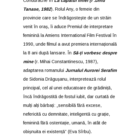
Condurache în
La capătul liniei (r .Dinu
Tanase, 1982
). Rolul Any, o femeie din
provincie care se îndrăgostește de un străin
venit în oraș, îi aduce Premiul de interpretare
feminină la Amiens International Film Festival în
1990, unde filmul a avut premiera internațională
la 8 ani după lansare. În
Să-ți vorbesc despre
mine
(r. Mihai Constantinescu, 1987),
adaptarea romanului
Jurnalul Aurorei Serafim
de Sidonia Drăgușanu, interpretează rolul
principal, cel al unei educatoare de grădiniță,
încă îndrăgostită de fostul iubit, dar curtată de
mulți alți bărbați: „sensibilă fără excese,
nefericită cu demnitate, inteligentă cu grație,
feminină fără ostentație, umană, în atât de
obișnuita ei existență” (Eva Sîrbu).