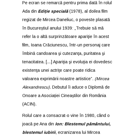
Pe ecran se remarcă pentru prima dată în rolul
Ada din
Ediție specială
(1978), al doilea film
regizat de Mircea Daneliuc, o poveste plasată
în Bucureștiul anului 1939: „Trebuie să mă
refer la o altă surprinzătoare apariţie în acest
film, Ioana Crăciunescu, într-un personaj care
îmbină candoarea şi cutezanţa, puritatea şi
tenacitatea. […] Apariţia şi evoluţia ei dove­desc
existenţa unei actriţe care poate ridica
valoarea exprimării noastre artistice”
. (Mircea
Alexandrescu)
. Debutul îi aduce o Diplomă de
Onoare a Asociației Cineaștilor din România
(ACIN).
Rolul care a consacrat-o vine în 1980, când o
joacă pe Ana din
Ion: Blestemul pământului,
blestemul iubirii
, ecranizarea lui Mircea