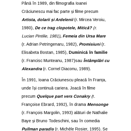
Până în 1989, din filmografia Ioanei
Crăciunescu mai fac parte și filme precum
Artista, dolarii și Ardelenii
(r. Mircea Veroiu,
1980),
De ce trag clopotele, Mitică?
(r.
Lucian Pintilie, 1981)
, Femeia din Ursa Mare
(r.
Adr
ian Petringenaru, 1982),
Promisiuni
(r.
Elisabeta Bostan, 1985),
Duminică în familie
(r. Francisc Munteanu, 1987)sau
Întâmplări cu
Alexandra
(r. Cornel Diaconu, 1989).
În 1991, Ioana Crăciunescu pleacă în Franța,
unde își continuă cariera. Joacă în filme
precum
Quelque part vers Conakry
(
r.
Françoise Ebrard, 1992), în drama
Mensonge
(r. François Margolin, 1993) alături de Nathalie
Baye și Bruno Todeschini, sau în comedia
Pullman paradis
(r. Michèle Rosier, 1995). Se