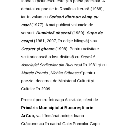
Ioana Crăciunescu este și o poetă premiată. A
debutat cu poezie în România literară (1968),
iar în volum cu
Scrisori dintr-un câmp cu
maci
(1977). A mai publicat volumele de
versuri:
Duminică absentă
(1980),
Supa de
ceapă
(1981, 2007, în ediţie bilingvă) sau
Creştet şi gheare
(1998). Pentru activitate
scriitoricească a fost distinsă cu
Premiul
Asociației Scriitorilor din Bucureșt
i în 1981 și cu
Marele Premiu „Nichita Stănescu”
pentru
poezie, decernat de Ministerul Culturii și
Cultelor în 2009.
Premiul pentru Întreaga Activitate, oferit de
Primăria
Municipiului București prin
ArCub
,
va fi înmânat actriței Ioana
Crăciunescu în cadrul Galei Premiilor Gopo