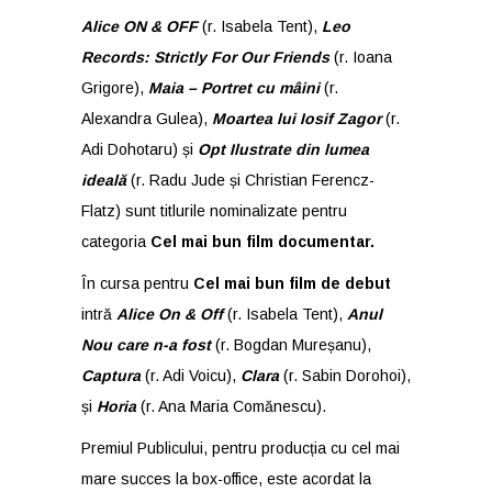
Alice ON & OFF
(r. Isabela Tent),
Leo
Records: Strictly For Our Friends
(r. Ioana
Grigore),
Maia – Portret cu mâini
(r.
Alexandra Gulea),
Moartea lui Iosif Zagor
(r.
Adi Dohotaru) și
Opt Ilustrate din lumea
ideală
(r. Radu Jude și Christian Ferencz-
Flatz) sunt titlurile nominalizate pentru
categoria
Cel mai bun film documentar.
În cursa pentru
Cel mai bun film de debut
intră
Alice On & Off
(r. Isabela Tent),
Anul
Nou care n-a fost
(r. Bogdan Mureșanu),
Captura
(r. Adi Voicu),
Clara
(r. Sabin Dorohoi),
și
Horia
(r. Ana Maria Comănescu).
Premiul Publicului, pentru producția cu cel mai
mare succes la box-office, este acordat la