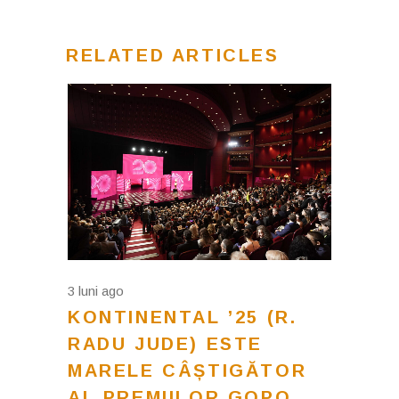
RELATED ARTICLES
3 luni ago
KONTINENTAL ’25 (R.
RADU JUDE) ESTE
MARELE CÂȘTIGĂTOR
AL PREMIILOR GOPO