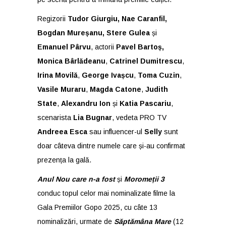
Regizorii
Tudor Giurgiu, Nae Caranfil,
Bogdan Mureșanu, Stere Gulea
și
Emanuel Pârvu
, actorii
Pavel Bartoș,
Monica Bârlădeanu
,
Catrinel Dumitrescu
,
Irina Movilă
,
George Ivașcu
,
Toma Cuzin
,
Vasile Muraru
,
Magda Catone
,
Judith
State
,
Alexandru Ion
și
Katia Pascariu
,
scenarista
Lia Bugnar
, vedeta PRO TV
Andreea Esca
sau influencer-ul
Selly
sunt
doar câteva dintre numele care și-au confirmat
prezența la gală.
Anul Nou care n-a fost
și
Moromeții 3
conduc topul celor mai nominalizate filme la
Gala Premiilor Gopo 2025, cu câte 13
nominalizări, urmate de
Săptămâna Mare
(12