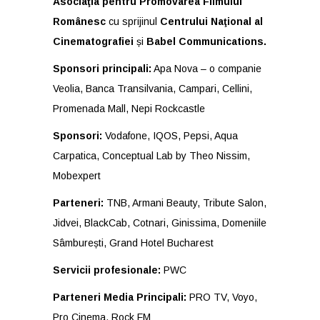
Asociaţia pentru Promovarea Filmului
Românesc
cu sprijinul
Centrului Naţional al
Cinematografiei
și
Babel Communications.
Sponsori principali:
Apa Nova – o companie
Veolia, Banca Transilvania, Campari, Cellini,
Promenada Mall, Nepi Rockcastle
Sponsori:
Vodafone, IQOS, Pepsi, Aqua
Carpatica, Conceptual Lab by Theo Nissim,
Mobexpert
Parteneri:
TNB, Armani Beauty, Tribute Salon,
Jidvei, BlackCab, Cotnari, Ginissima, Domeniile
Sâmburești, Grand Hotel Bucharest
Servicii profesionale:
PWC
Parteneri Media Principali:
PRO TV, Voyo,
Pro Cinema, Rock FM