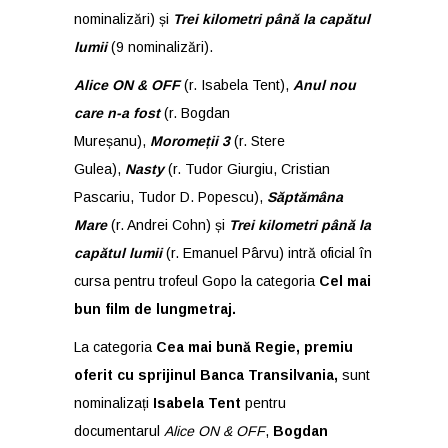
nominalizări) și
Trei kilometri până la capătul
lumii
(9 nominalizări).
Alice ON & OFF
(r. Isabela Tent),
Anul nou
care n-a fost
(r. Bogdan
Mureșanu),
Moromeții 3
(r. Stere
Gulea),
Nasty
(r. Tudor Giurgiu, Cristian
Pascariu, Tudor D. Popescu),
Săptămâna
Mare
(r. Andrei Cohn) și
Trei kilometri până la
capătul lumii
(r. Emanuel Pârvu) intră oficial în
cursa pentru trofeul Gopo la categoria
Cel mai
bun film de lungmetraj.
La categoria
Cea mai bună Regie, premiu
oferit cu sprijinul Banca Transilvania,
sunt
nominalizați
Isabela Tent
pentru
documentarul
Alice ON & OFF
,
Bogdan