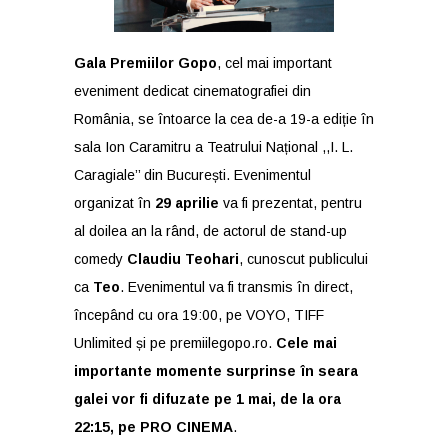
Gala Premiilor Gopo
, cel mai important
eveniment dedicat cinematografiei din
România, se întoarce la cea de-a 19-a ediție în
sala Ion Caramitru a Teatrului Național ,,I. L.
Caragiale’’ din București. Evenimentul
organizat în
29 aprilie
va fi prezentat, pentru
al doilea an la rând, de actorul de stand-up
comedy
Claudiu Teohari
, cunoscut publicului
ca
Teo
. Evenimentul va fi transmis în direct,
începând cu ora 19:00, pe VOYO, TIFF
Unlimited și pe premiilegopo.ro.
Cele mai
importante momente surprinse în seara
galei vor fi difuzate pe 1 mai, de la ora
22:15, pe PRO CINEMA
.