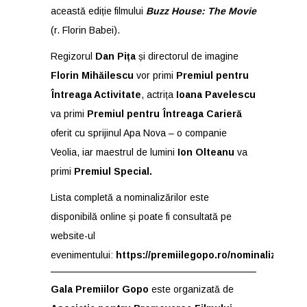
această ediție filmului
Buzz House: The Movie
(r. Florin Babei).
Regizorul
Dan Pița
și directorul de imagine
Florin Mihăilescu
vor primi
Premiul pentru
Întreaga Activitate
, actrița
Ioana Pavelescu
va primi
Premiul pentru Întreaga Carieră
oferit cu sprijinul Apa Nova – o companie
Veolia, iar maestrul de lumini
Ion Olteanu
va
primi
Premiul Special.
Lista completă a nominalizărilor este
disponibilă online și poate fi consultată pe
website-ul
evenimentului:
https://premiilegopo.ro/nominalizari
Gala Premiilor Gopo
este organizată de