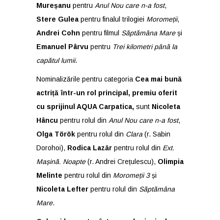
Mureșanu
pentru
Anul Nou care n-a fost
,
Stere Gulea
pentru finalul trilogiei
Moromeții
,
Andrei Cohn
pentru filmul
Săptămâna Mare
și
Emanuel Pârvu
pentru
Trei kilometri până la
capătul lumii
.
Nominalizările pentru categoria
Cea mai bună
actriță într-un rol principal, premiu oferit
cu sprijinul AQUA Carpatica,
sunt
Nicoleta
Hâncu
pentru rolul din
Anul Nou care n-a fost
,
Olga Török
pentru rolul din
Clara
(r. Sabin
Dorohoi),
Rodica Lazăr
pentru rolul din
Ext.
Mașină. Noapte
(r. Andrei Crețulescu),
Olimpia
Melinte
pentru rolul din
Moromeții 3
și
Nicoleta Lefter
pentru rolul din
Săptămâna
Mare
.