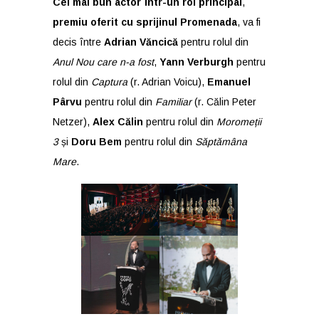
Cel mai bun actor într-un rol principal
,
premiu oferit cu sprijinul Promenada
, va fi
decis între
Adrian Văncică
pentru rolul din
Anul Nou care n-a fost
,
Yann Verburgh
pentru
rolul din
Captura
(r. Adrian Voicu),
Emanuel
Pârvu
pentru rolul din
Familiar
(r. Călin Peter
Netzer),
Alex Călin
pentru rolul din
Moromeții
3
și
Doru Bem
pentru rolul din
Săptămâna
Mare
.