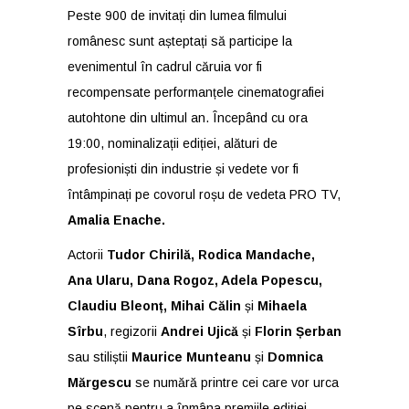
Peste 900 de invitați din lumea filmului
românesc sunt așteptați să participe la
evenimentul în cadrul căruia vor fi
recompensate performanțele cinematografiei
autohtone din ultimul an. Începând cu ora
19:00, nominalizații ediției, alături de
profesioniști din industrie și vedete vor fi
întâmpinați pe covorul roșu de vedeta PRO TV,
Amalia Enache.
Actorii
Tudor Chirilă, Rodica Mandache,
Ana Ularu, Dana Rogoz, Adela Popescu,
Claudiu Bleonț, Mihai Călin
și
Mihaela
Sîrbu
, regizorii
Andrei Ujică
și
Florin Șerban
sau stiliștii
Maurice Munteanu
și
Domnica
Mărgescu
se numără printre cei care vor urca
pe scenă pentru a înmâna premiile ediției.