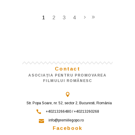
1
2
3
4
Contact
ASOCIAŢIA PENTRU PROMOVAREA
FILMULUI ROMÂNESC
Str. Popa Soare, nr. 52, sector 2, Bucuresti, România
+40213266480 / +40213260268
info@premiilegopo.ro
Facebook