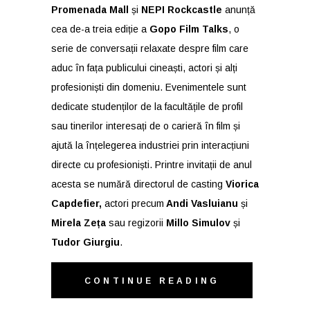
Promenada Mall
și
NEPI Rockcastle
anunță
cea de-a treia ediție a
Gopo Film Talks
, o
serie de conversații relaxate despre film care
aduc în fața publicului cineaști, actori și alți
profesioniști din domeniu. Evenimentele sunt
dedicate studenților de la facultățile de profil
sau tinerilor interesați de o carieră în film și
ajută la înțelegerea industriei prin interacțiuni
directe cu profesioniști. Printre invitații de anul
acesta se numără directorul de casting
Viorica
Capdefier,
actori precum
Andi Vasluianu
și
Mirela Zeța
sau regizorii
Millo Simulov
și
Tudor Giurgiu
.
CONTINUE READING