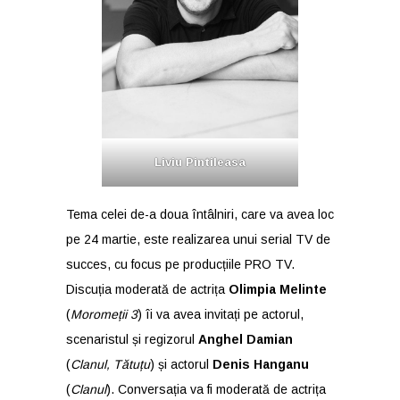
Liviu Pintileasa
Tema celei de-a doua întâlniri, care va avea loc
pe 24 martie, este realizarea unui serial TV de
succes, cu focus pe producțiile PRO TV.
Discuția moderată de actrița
Olimpia Melinte
(
Moromeții 3
) îi va avea invitați pe actorul,
scenaristul și regizorul
Anghel Damian
(
Clanul, Tătuțu
) și actorul
Denis Hanganu
(
Clanul
). Conversația va fi moderată de actrița