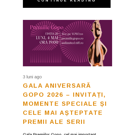
CONTINUE READING
3 luni ago
GALA ANIVERSARĂ
GOPO 2026 – INVITAȚI,
MOMENTE SPECIALE ȘI
CELE MAI AȘTEPTATE
PREMII ALE SERII
Gala Premiilor Gopo, cel mai important