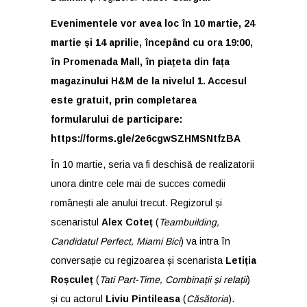
Evenimentele vor avea loc în 10 martie, 24
martie și 14 aprilie, începând cu ora 19:00,
în Promenada Mall, în piațeta din fața
magazinului H&M de la nivelul 1. Accesul
este gratuit, prin completarea
formularului de participare:
https://forms.gle/2e6cgwSZHMSNtfzBA
În 10 martie, seria va fi deschisă de realizatorii
unora dintre cele mai de succes comedii
românești ale anului trecut. Regizorul și
scenaristul
Alex Coteț
(
Teambuilding,
Candidatul Perfect, Miami Bici
) va intra în
conversație cu regizoarea și scenarista
Letiția
Roșculeț
(
Tati Part-Time, Combinații și relații
)
și cu actorul
Liviu Pintileasa
(
Căsătoria
).