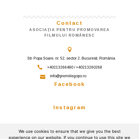
Contact
ASOCIAŢIA PENTRU PROMOVAREA
FILMULUI ROMÂNESC
Str. Popa Soare, nr. 52, sector 2, Bucuresti, România
+40213266480 / +40213260268
info@premiilegopo.ro
Facebook
Instagram
We use cookies to ensure that we give you the best
Follow on Instagram
experience on our website. If you continue to use this site we