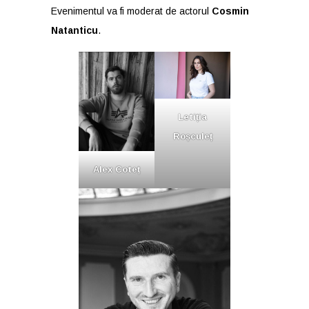
Evenimentul va fi moderat de actorul
Cosmin
Natanticu
.
Letiția
Roșculeț
Alex Coteț