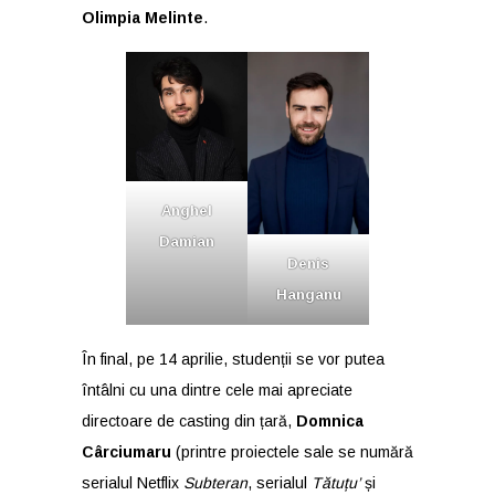
Olimpia Melinte
.
Anghel
Damian
Denis
Hanganu
În final, pe 14 aprilie, studenții se vor putea
întâlni cu una dintre cele mai apreciate
directoare de casting din țară,
Domnica
Cârciumaru
(printre proiectele sale se numără
serialul Netflix
Subteran
, serialul
Tătuțu’
și