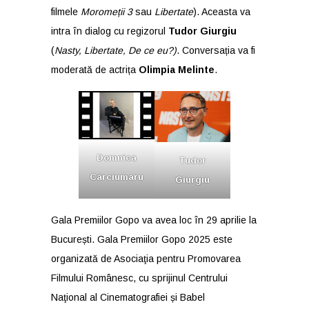
filmele
Moromeții 3
sau
Libertate
). Aceasta va
intra în dialog cu regizorul
Tudor Giurgiu
(
Nasty, Libertate, De ce eu?)
. Conversația va fi
moderată de actrița
Olimpia Melinte
.
Domnica
Tudor
Cârciumaru
Giurgiu
Gala Premiilor Gopo va avea loc în 29 aprilie la
București. Gala Premiilor Gopo 2025 este
organizată de Asociaţia pentru Promovarea
Filmului Românesc, cu sprijinul Centrului
Naţional al Cinematografiei și Babel