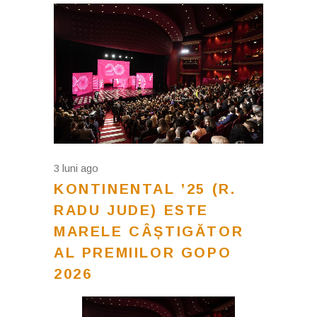
3 luni ago
KONTINENTAL ’25 (R.
RADU JUDE) ESTE
MARELE CÂȘTIGĂTOR
AL PREMIILOR GOPO
2026