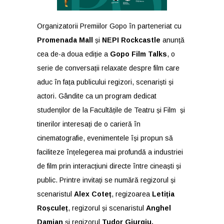
Organizatorii Premiilor Gopo în parteneriat cu
Promenada Mall
și
NEPI Rockcastle
anunță
cea de-a doua ediție a
Gopo Film Talks
, o
serie de conversații relaxate despre film care
aduc în fața publicului regizori, scenariști și
actori. Gândite ca un program dedicat
studenților de la Facultățile de Teatru și Film și
tinerilor interesați de o carieră în
cinematografie, evenimentele își propun să
faciliteze înțelegerea mai profundă a industriei
de film prin interacțiuni directe între cineaști și
public. Printre invitați se numără regizorul și
scenaristul
Alex Coteț
, regizoarea
Letiția
Roșculeț
, regizorul și scenaristul
Anghel
Damian
și regizorul
Tudor Giurgiu.