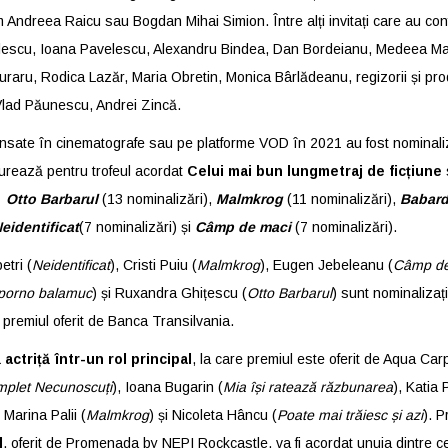
Andreea Raicu sau Bogdan Mihai Simion. Între alți invitați care au conf
ilescu, Ioana Pavelescu, Alexandru Bindea, Dan Bordeianu, Medeea Ma
raru, Rodica Lazăr, Maria Obretin, Monica Bârlădeanu, regizorii și prod
lad Păunescu, Andrei Zincă.
nsate în cinematografe sau pe platforme VOD în 2021 au fost nominali
ncurează pentru trofeul acordat
Celui mai bun lungmetraj de ficțiune
:
Otto Barbarul
(13 nominalizări),
Malmkrog
(11 nominalizări),
Babard
eidentificat
(7 nominalizări) și
Câmp de maci
(7 nominalizări).
tri (
Neidentificat
), Cristi Puiu (
Malmkrog
), Eugen Jebeleanu (
Câmp de
 porno balamuc
) și Ruxandra Ghițescu (
Otto Barbarul
) sunt nominalizați
premiul oferit de Banca Transilvania.
actriță într-un rol principal
, la care premiul este oferit de Aqua Car
plet Necunoscuți
), Ioana Bugarin (
Mia își ratează răzbunarea
), Katia 
, Marina Palii (
Malmkrog
) și Nicoleta Hâncu (
Poate mai trăiesc și azi
). 
l
, oferit de Promenada by NEPI Rockcastle, va fi acordat unuia dintre cei