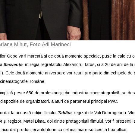
riana Mihut, Foto Adi Marineci
lor Gopo va fi marcată și de două momente speciale, puse la cale cu oca
ui
Secvențe
, în regia regretatului Alexandru Tatos, și a 20 de ani de la
l). Cele două momente aniversare vor reuni și o parte din echipele de p
cinematografiei române.
 implică peste 650 de profesioniști din industria cinematografică, se d
 dispoziție de organizatori, alături de partenerul principal PwC.
ordat la această ediție filmului
Tabăra
, regizat de Vali Dobrogeanu. Vlo
r și regizor, Matei Dima, doi dintre protagoniștii filmului, vor fi prezenți
l acordat producției autohtone cu cel mai mare succes la box-office.