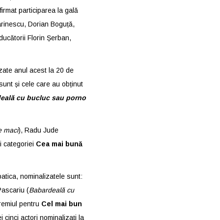
irmat participarea la gală
rinescu, Dorian Boguță,
ucătorii Florin Șerban,
zate anul acest la 20 de
sunt și cele care au obținut
eală cu bucluc sau porno
 maci
), Radu Jude
i categoriei
Cea mai bună
patica, nominalizatele sunt:
Pascariu (
Babardeală cu
Premiul pentru
Cel mai bun
 cinci actori nominalizați la