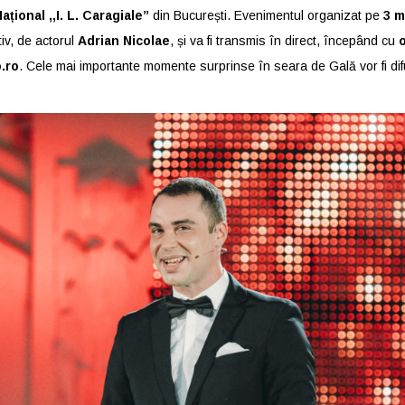
ațional ,,I. L. Caragiale’’
din București. Evenimentul organizat pe
3 m
iv, de actorul
Adrian Nicolae
, și va fi transmis în direct, începând cu
o
.ro
. Cele mai importante momente surprinse în seara de Gală vor fi dif