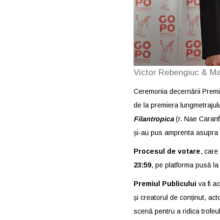
Victor Rebengiuc & Ma
Ceremonia decernării Premii
de la premiera lungmetrajul
Filantropica
(r. Nae Caranfi
și-au pus amprenta asupra 
Procesul de votare
, care
23:59
, pe platforma pusă la
Premiul Publicului
va fi ac
și creatorul de conținut, acto
scenă pentru a ridica trofeu