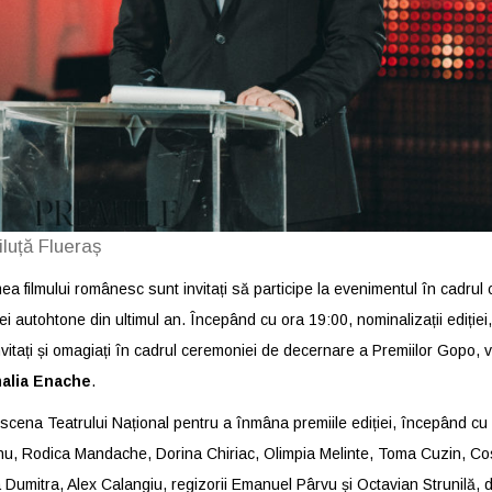
iluță Flueraș
mea filmului românesc sunt invitați să participe la evenimentul în cadrul
 autohtone din ultimul an. Începând cu ora 19:00, nominalizații ediției, a
invitați și omagiați în cadrul ceremoniei de decernare a Premiilor Gopo, v
alia Enache
.
e scena Teatrului Național pentru a înmâna premiile ediției, începând c
nu, Rodica Mandache, Dorina Chiriac, Olimpia Melinte, Toma Cuzin, Cos
 Dumitra, Alex Calangiu, regizorii Emanuel Pârvu și Octavian Strunilă, d