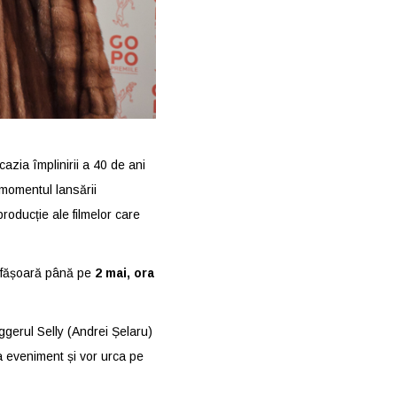
zia împlinirii a 40 de ani
 momentul lansării
roducție ale filmelor care
esfășoară până pe
2 mai, ora
ggerul Selly (Andrei Șelaru)
 la eveniment și vor urca pe