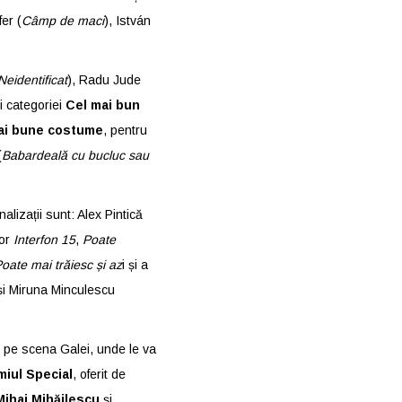
er (
Câmp de maci
), István
Neidentificat
), Radu Jude
i categoriei
Cel mai bun
ai bune costume
, pentru
(
Babardeală cu bucluc sau
lizații sunt: Alex Pintică
lor
Interfon 15
,
Poate
oate mai trăiesc și az
i și a
și Miruna Minculescu
ți pe scena Galei, unde le va
miul Special
, oferit de
Mihai Mihăilescu
și