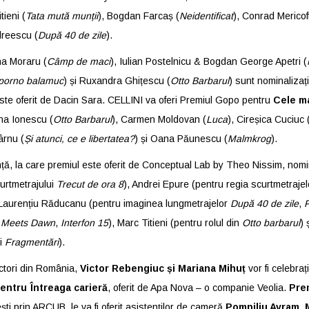
tieni (
Tata mută munții
), Bogdan Farcaș (
Neidentificat
), Conrad Mericoff
dreescu (
După 40 de zile
).
na Moraru (
Câmp de maci
), Iulian Postelnicu & Bogdan George Apetri (
 porno balamuc
) și Ruxandra Ghițescu (
Otto Barbarul
) sunt nominalizați
este oferit de Dacin Sara. CELLINI va oferi Premiul Gopo pentru
Cele m
na Ionescu (
Otto Barbarul
), Carmen Moldovan (
Luca
), Cireșica Cuciuc 
ârnu (
Și atunci, ce e libertatea?
) și Oana Păunescu (
Malmkrog
).
ă, la care premiul este oferit de Conceptual Lab by Theo Nissim, nomina
curtmetrajului
Trecut de ora 8
), Andrei Epure (pentru regia scurtmetraje
 Laurențiu Răducanu (pentru imaginea lungmetrajelor
După 40 de zile
,
P
 Meets Dawn
,
Interfon 15
), Marc Titieni (pentru rolul din
Otto barbarul
) 
ui
Fragmentări
).
actori din România,
Victor Rebengiuc și Mariana Mihuț
vor fi celebra
entru Întreaga carieră
, oferit de Apa Nova – o companie Veolia.
Pre
ști prin ARCUB, le va fi oferit asistenților de cameră
Pompiliu Avram
,