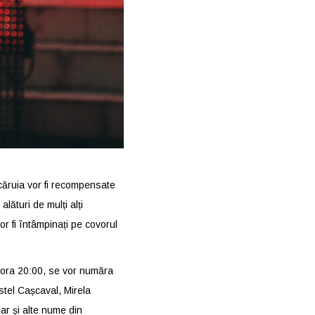
 căruia vor fi recompensate
lături de mulți alți
or fi întâmpinați pe covorul
u ora 20:00, se vor număra
tel Cașcaval, Mirela
ar și alte nume din