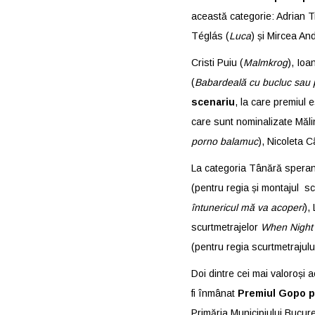
această categorie: Adrian Ti
Téglás (
Luca
) și Mircea An
Cristi Puiu (
Malmkrog
), Ioa
(
Babardeală cu bucluc sau
scenariu
, la care premiul 
care sunt nominalizate Măli
porno balamuc
), Nicoleta C
La categoria Tânără speranț
(pentru regia și montajul s
întunericul mă va acoperi
),
scurtmetrajelor
When Night
(pentru regia scurtmetrajul
Doi dintre cei mai valoroși 
fi înmânat
Premiul Gopo p
Primăria Municipiului Bucure