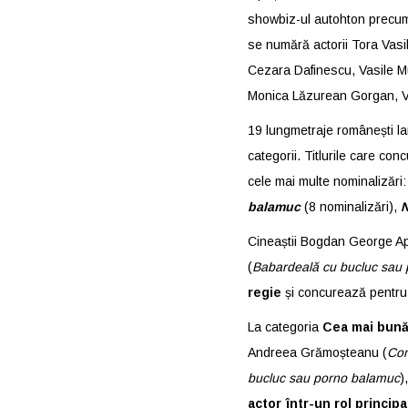
showbiz-ul autohton precum 
se numără actorii Tora Vas
Cezara Dafinescu, Vasile Mu
Monica Lăzurean Gorgan, V
19 lungmetraje românești la
categorii. Titlurile care co
cele mai multe nominalizări
balamuc
(8 nominalizări),
N
Cineaștii Bogdan George Ape
(
Babardeală cu bucluc sau
regie
și concurează pentru 
La categoria
Cea mai bună 
Andreea Grămoșteanu (
Com
bucluc sau porno balamuc
)
actor într-un rol principa