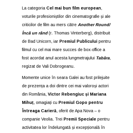
La categoria
Cel mai bun film european
,
voturile profesioniștilor din cinematografie și ale
criticilor de film au mers către
Another Round/
Încă un rând
(r. Thomas Vinterberg), distribuit
de Bad Unicorn, iar
Premiul Publicului
pentru
filmul cu cel mai mare succes de box-office a
fost acordat anul acesta lungmetrajului
Tabăra
,
regizat de Vali Dobrogeanu.
Momente unice în seara Galei au fost prilejuite
de prezența a doi dintre cei mai valoroși actori
din România,
Victor Rebengiuc și Mariana
Mihuț
, omagiați cu
Premiul Gopo pentru
Întreaga Carieră
, oferit de Apa Nova – o
companie Veolia. Trei
Premii Speciale
pentru
activitatea lor îndelungată și excepțională în