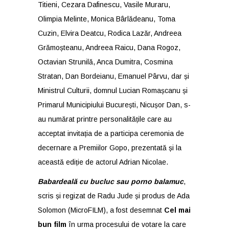
Titieni, Cezara Dafinescu, Vasile Muraru,
Olimpia Melinte, Monica Bârlădeanu, Toma
Cuzin, Elvira Deatcu, Rodica Lazăr, Andreea
Grămoșteanu, Andreea Raicu, Dana Rogoz,
Octavian Strunilă, Anca Dumitra, Cosmina
Stratan, Dan Bordeianu, Emanuel Pârvu, dar și
Ministrul Culturii, domnul Lucian Romașcanu și
Primarul Municipiului București, Nicușor Dan, s-
au numărat printre personalitățile care au
acceptat invitația de a participa ceremonia de
decernare a Premiilor Gopo, prezentată și la
această ediție de actorul Adrian Nicolae.
Babardeală cu bucluc sau porno balamuc
,
scris și regizat de Radu Jude și produs de Ada
Solomon (MicroFILM), a fost desemnat
Cel mai
bun film
în urma procesului de votare la care