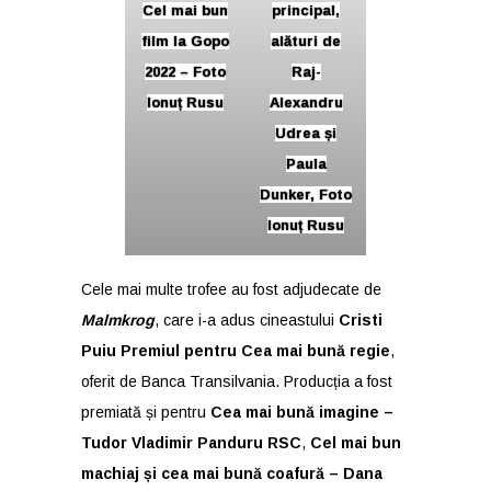
Cel mai bun
principal,
film la Gopo
alături de
2022 – Foto
Raj-
Ionuț Rusu
Alexandru
Udrea și
Paula
Dunker, Foto
Ionuț Rusu
Cele mai multe trofee au fost adjudecate de
Malmkrog
, care i-a adus cineastului
Cristi
Puiu
Premiul pentru Cea mai bună regie
,
oferit de Banca Transilvania. Producția a fost
premiată și pentru
Cea mai bună imagine –
Tudor Vladimir Panduru RSC
,
Cel mai bun
machiaj și cea mai bună coafură
– Dana