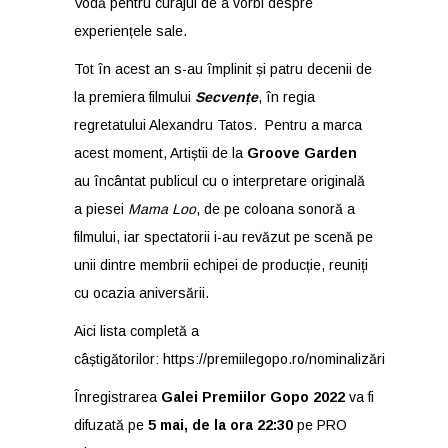
Vodă pentru curajul de a vorbi despre
experiențele sale.
Tot în acest an s-au împlinit și patru decenii de
la premiera filmului
Secvențe
, în regia
regretatului Alexandru Tatos. Pentru a marca
acest moment, Artiștii de la
Groove Garden
au încântat publicul cu o interpretare originală
a piesei
Mama Loo
, de pe coloana sonoră a
filmului, iar spectatorii i-au revăzut pe scenă pe
unii dintre membrii echipei de producție, reuniți
cu ocazia aniversării.
Aici lista completă a
câștigătorilor:
https://premiilegopo.ro/nominalizări
Înregistrarea
Galei Premiilor Gopo 2022
va fi
difuzată pe
5 mai, de la ora 22:30
pe PRO