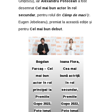
Ghițescu), iar
Alexandru Potocean
a fost
desemnat
Cel mai bun actor în rol
secundar
, pentru rolul din
Câmp de maci
(r.
Eugen Jebeleanu), premiat la această ediție și
pentru
Cel mai bun debut
.
Bogdan
Ioana Flora,
Farcaș – Cel
Cea mai
mai bun
bună actriță
actor în rol
în rol
principal la
secundar,
Premiile
Premiile
Gopo 2022,
Gopo 2022,
Foto Ionuț
Foto Ionuț