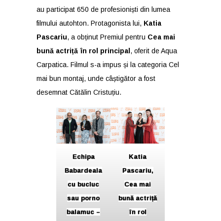
au participat 650 de profesioniști din lumea
filmului autohton. Protagonista lui,
Katia
Pascariu
, a obținut Premiul pentru
Cea mai
bună actriță în rol principal
, oferit de Aqua
Carpatica. Filmul s-a impus și la categoria Cel
mai bun montaj, unde câștigător a fost
desemnat Cătălin Cristuțiu.
Echipa
Katia
Babardeala
Pascariu,
cu bucluc
Cea mai
sau porno
bună actriță
balamuc –
în rol