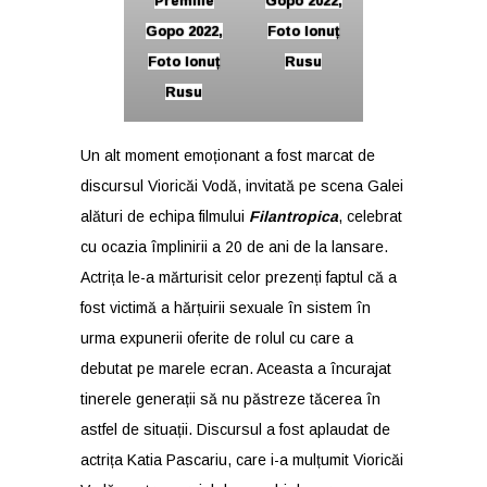
Premiile
Gopo 2022,
Gopo 2022,
Foto Ionuț
Foto Ionuț
Rusu
Rusu
Un alt moment emoționant a fost marcat de
discursul Vioricăi Vodă, invitată pe scena Galei
alături de echipa filmului
Filantropica
, celebrat
cu ocazia împlinirii a 20 de ani de la lansare.
Actrița le-a mărturisit celor prezenți faptul că a
fost victimă a hărțuirii sexuale în sistem în
urma expunerii oferite de rolul cu care a
debutat pe marele ecran. Aceasta a încurajat
tinerele generații să nu păstreze tăcerea în
astfel de situații. Discursul a fost aplaudat de
actrița Katia Pascariu, care i-a mulțumit Vioricăi