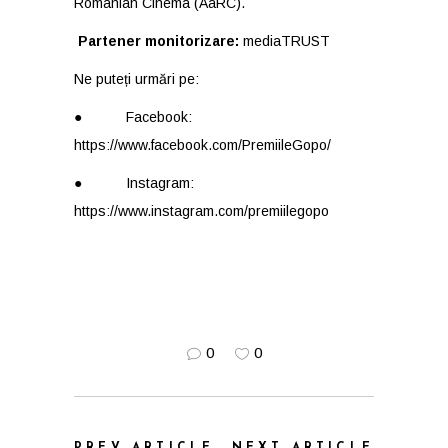
Romanian Cinema (AaRC).
Partener monitorizare:
mediaTRUST
Ne puteți urmări pe:
● Facebook:
https://www.facebook.com/PremiileGopo/
● Instagram:
https://www.instagram.com/premiilegopo
0
0
PREV ARTICLE
NEXT ARTICLE