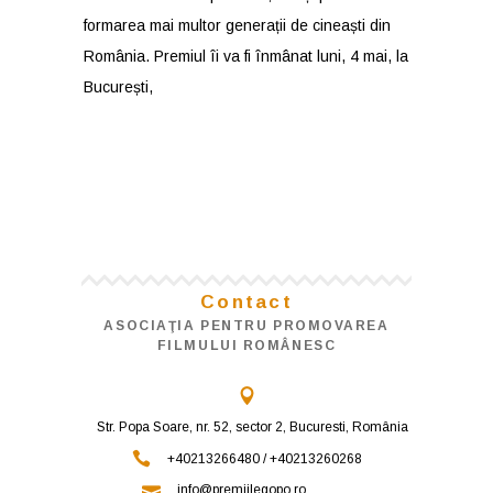
formarea mai multor generații de cineaști din
România. Premiul îi va fi înmânat luni, 4 mai, la
București,
Contact
ASOCIAŢIA PENTRU PROMOVAREA
FILMULUI ROMÂNESC
Str. Popa Soare, nr. 52, sector 2, Bucuresti, România
+40213266480 / +40213260268
info@premiilegopo.ro