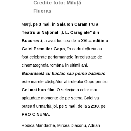
Credite foto: Miluță
Flueraș
Marți, pe
3 mai
, în
Sala
Ion Caramitru a
Teatrului Național ,,I. L. Caragiale’’ din
București
, a avut loc cea de-
a XVI-a ediție a
Galei Premiilor Gopo
, în cadrul căreia au
fost celebrate performanțele înregistrate de
cinematografia română în ultimii ani.
Babardeală cu bucluc sau porno balamuc
este marele câștigător al trofeului Gopo pentru
Cel mai bun film
. O selecție a celor mai
aplaudate momente de pe scena Galei va
putea fi urmărită joi, pe
5 mai
, de la
22:30
, pe
PRO CINEMA
.
Rodica Mandache, Mircea Diaconu, Adrian