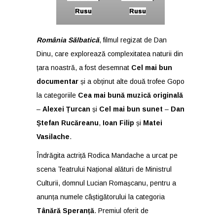
Rusu
Rusu
România Sălbatică
, filmul regizat de Dan
Dinu, care explorează complexitatea naturii din
țara noastră, a fost desemnat
Cel mai bun
documentar
și a obținut alte două trofee Gopo
la categoriile
Cea mai bună muzică originală
–
Alexei Țurcan
și
Cel mai bun sunet
–
Dan
Ștefan Rucăreanu
,
Ioan Filip
și
Matei
Vasilache
.
Îndrăgita actriță Rodica Mandache a urcat pe
scena Teatrului Național alături de Ministrul
Culturii, domnul Lucian Romașcanu, pentru a
anunța numele câștigătorului la categoria
Tânără Speranță
. Premiul oferit de