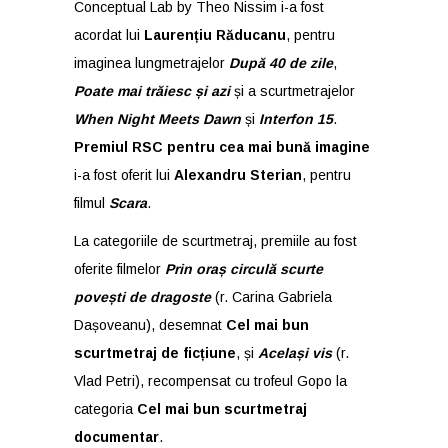
Conceptual Lab by Theo Nissim i-a fost
acordat lui
Laurențiu Răducanu
, pentru
imaginea lungmetrajelor
După 40 de zile
,
Poate mai trăiesc și azi
și a scurtmetrajelor
When Night Meets Dawn
și
Interfon 15
.
Premiul RSC pentru cea mai bună imagine
i-a fost oferit lui
Alexandru Sterian
, pentru
filmul
Scara
.
La categoriile de scurtmetraj, premiile au fost
oferite filmelor
Prin oraș circulă scurte
povești de dragoste
(r. Carina Gabriela
Dașoveanu), desemnat
Cel mai bun
scurtmetraj de ficțiune
, și
Același vis
(r.
Vlad Petri), recompensat cu trofeul Gopo la
categoria
Cel mai bun scurtmetraj
documentar
.