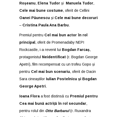
Roșeanu
,
Elena Tudor
și
Manuela Tudor
,
Cele mai bune costume
, oferit de Cellini
Oanei Păunescu
și
Cele mai bune decoruri
–
Cristina Paula Ana Barbu
.
Premiul pentru
Cel mai bun actor în rol
principal
, oferit de Promenadaby NEPI
Rockcastle, i-a revenit lui
Bogdan Farcaș
,
protagonistul
Neidentificat
(r. Bogdan George
Apetri), film recompensat cu un trofeu Gopo și
pentru
Cel mai bun scenariu
, oferit de Dacin
Sara cineaștilor
Iulian Postelnicu și Bogdan
George Apetri
.
Ioana Flora
a fost distinsă cu
Premiul pentru
Cea mai bună actriță în rol secundar
,
pentru rolul din
Otto Barbarul
(r. Ruxandra