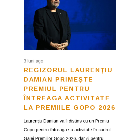
3 luni ago
REGIZORUL LAURENȚIU
DAMIAN PRIMEȘTE
PREMIUL PENTRU
ÎNTREAGA ACTIVITATE
LA PREMIILE GOPO 2026
Laurențiu Damian va fi distins cu un Premiu
Gopo pentru întreaga sa activitate în cadrul
Galei Premiilor Gopo 2026, dar și pentru