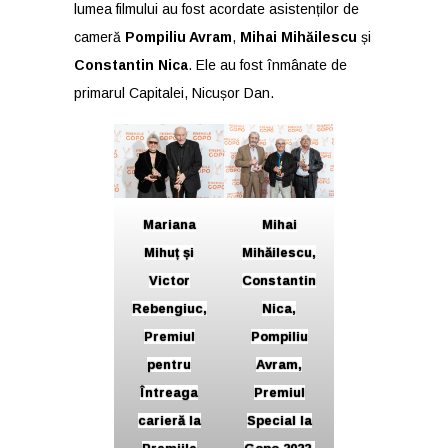
lumea filmului au fost acordate asistenților de
cameră
Pompiliu Avram
,
Mihai Mihăilescu
și
Constantin Nica
. Ele au fost înmânate de
primarul Capitalei, Nicușor Dan.
Mariana
Mihai
Mihuț și
Mihăilescu,
Victor
Constantin
Rebengiuc,
Nica,
Premiul
Pompiliu
pentru
Avram,
Întreaga
Premiul
carieră la
Special la