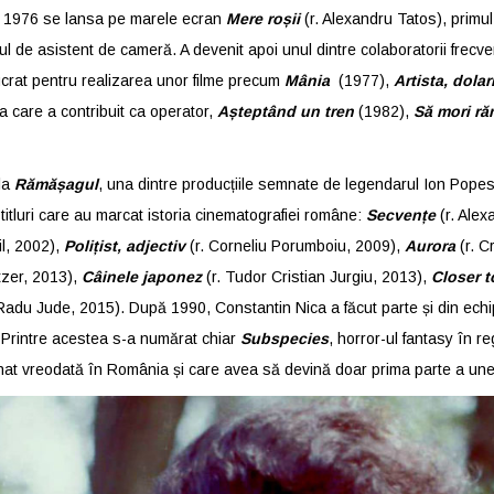
În 1976 se lansa pe marele ecran
Mere roșii
(r. Alexandru Tatos), primul
lul de asistent de cameră. A devenit apoi unul dintre colaboratorii frecve
lucrat pentru realizarea unor filme precum
Mânia
(1977),
Artista, dolari
a care a contribuit ca operator,
Așteptând un tren
(1982),
Să mori ră
 la
Rămășagul
, una dintre producțiile semnate de legendarul Ion Pop
titluri care au marcat istoria cinematografiei române:
Secvențe
(r. Alex
il, 2002),
Polițist, adjectiv
(r. Corneliu Porumboiu, 2009),
Aurora
(r. C
tzer, 2013),
Câinele japonez
(r. Tudor Cristian Jurgiu, 2013),
Closer 
Radu Jude, 2015). După 1990, Constantin Nica a făcut parte și din echi
 Printre acestea s-a numărat chiar
Subspecies
, horror-ul fantasy în r
rnat vreodată în România și care avea să devină doar prima parte a unei 