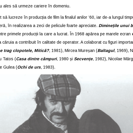
or au ales să urmeze cariere în domeniu.
 să lucreze în producția de film la finalul anilor ’60, iar de-a lungul timp
ră, în realizarea a zeci de pelicule foarte apreciate.
Diminețile unui 
ntre primele producții la care a lucrat. În 1968 apărea pe marele ecran
căruia a contribuit în calitate de operator. A colaborat cu figuri importa
e trag clopotele, Mitică?
, 1981), Mircea Mureșan (
Baltagul
, 1969), N
u Tatos (
Casa dintre câmpuri
, 1980 și
Secvențe
, 1982), Nicolae Măr
e Gulea (
Ochi de urs
, 1983).