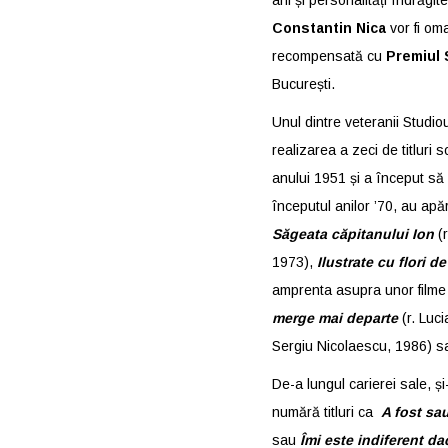
ani și personalități îndrăgi
Constantin Nica
vor fi oma
recompensată cu
Premiul 
București.
Unul dintre veteranii Studio
realizarea a zeci de titluri
anului 1951 și a început să 
începutul anilor ’70, au apă
Săgeata căpitanului Ion
(r
1973),
Ilustrate cu flori d
amprenta asupra unor film
merge mai departe
(r. Luc
Sergiu Nicolaescu, 1986) 
De-a lungul carierei sale, ș
numără titluri ca
A fost sa
sau
Îmi este indiferent da