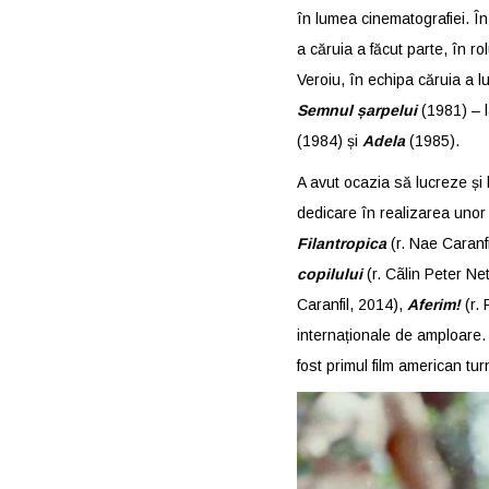
în lumea cinematografiei. 
a căruia a făcut parte, în ro
Veroiu, în echipa căruia a 
Semnul șarpelui
(1981) – l
(1984) și
Adela
(1985).
A avut ocazia să lucreze și
dedicare în realizarea unor 
Filantropica
(r. Nae Caranf
copilului
(r. Cãlin Peter Ne
Caranfil, 2014),
Aferim!
(r. 
internaționale de amploare.
fost primul film american tu