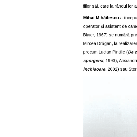
fiilor săi, care la rândul l
Mihai Mihăilescu
a început
operator și asistent de came
Blaier, 1967) se numără pri
Mircea Drăgan, la realizarea 
precum Lucian Pintilie (
De c
sporgersi
, 1993), Alexandr
închisoare
, 2002) sau Ster