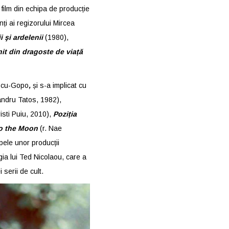
 film din echipa de producție
nți ai regizorului Mircea
i şi ardelenii
(1980),
nit din dragoste de viață
escu-Gopo
,
și s-a implicat cu
andru Tatos, 1982),
risti Puiu, 2010),
Poziția
to the Moon
(r. Nae
pele unor producții
egia lui Ted Nicolaou, care a
serii de cult.