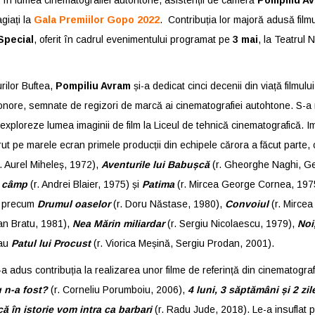
te în lumea cinematografiei autohtone, asistenții de cameră
Pompiliu A
giați la
Gala Premiilor Gopo
2022
. Contribuția lor majoră adusă film
Special
, oferit în cadrul evenimentului programat pe
3 mai
, la Teatrul N
urilor Buftea,
Pompiliu Avram
și-a dedicat cinci decenii din viață filmului
 sonore, semnate de regizori de marcă ai cinematografiei autohtone. S-a
exploreze lumea imaginii de film la Liceul de tehnică cinematografică. I
rut pe marele ecran primele producții din echipele cărora a făcut parte,
. Aurel Miheleș, 1972),
Aventurile lui Babușcă
(r. Gheorghe Naghi, G
e câmp
(r. Andrei Blaier, 1975) și
Patima
(r. Mircea George Cornea, 1975
e precum
Drumul oaselor
(r. Doru Năstase, 1980),
Convoiul
(r. Mirce
ian Bratu, 1981),
Nea Mărin miliardar
(r. Sergiu Nicolaescu, 1979),
Noi,
sau
Patul lui Procust
(r. Viorica Meșină, Sergiu Prodan, 2001).
i-a adus contribuția la realizarea unor filme de referință din cinematogra
u n-a fost?
(r. Corneliu Porumboiu, 2006),
4 luni, 3 săptămâni și 2 zil
că în istorie vom intra ca barbari
(r. Radu Jude, 2018). Le-a insuflat 