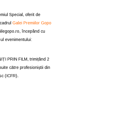
iul Special, oferit de
 cadrul
Galei Premiilor Gopo
miilegopo.ro, începând cu
-ul evenimentului:
UNIȚI PRIN FILM, trimițând 2
uite către profesioniștii din
isc (ICFR).