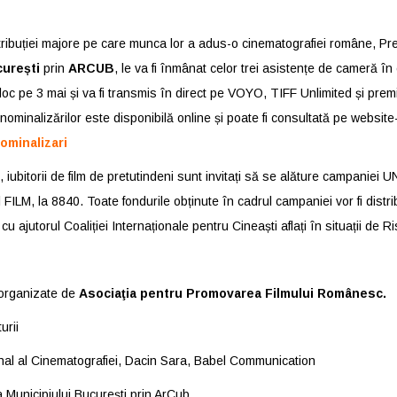
ribuției majore pe care munca lor a adus-o cinematografiei române, Prem
curești
prin
ARCUB
, le va fi înmânat celor trei asistențe de cameră în
loc pe 3 mai și va fi transmis în direct pe VOYO, TIFF Unlimited și pre
nominalizărilor este disponibilă online și poate fi consultată pe website
ominalizari
 iubitorii de film de pretutindeni sunt invitați să se alăture campaniei 
FILM, la 8840. Toate fondurile obținute în cadrul campaniei vor fi distrib
cu ajutorul Coaliției Internaționale pentru Cineaști aflați în situații de R
organizate de
Asociaţia pentru Promovarea Filmului Românesc.
urii
nal al Cinematografiei, Dacin Sara, Babel Communication
 Municipiului București prin ArCub.