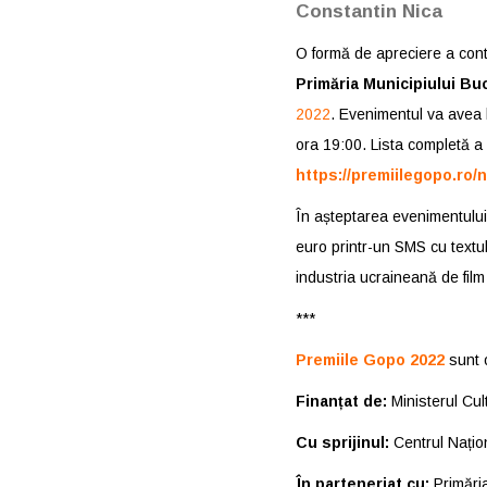
Constantin Nica
O formă de apreciere a cont
Primăria Municipiului Bu
2022
. Evenimentul va avea 
ora 19:00. Lista completă a 
https://premiilegopo.ro/n
În așteptarea evenimentului,
euro printr-un SMS cu textul 
industria ucraineană de film 
***
Premiile Gopo 2022
sunt 
Finanțat de:
Ministerul Cult
Cu sprijinul:
Centrul Națio
În parteneriat cu:
Primăria