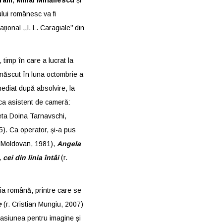
vram
,
Mihai Mihăilescu
și
ului românesc va fi
ațional ,,I. L. Caragiale’’ din
, timp în care a lucrat la
 născut în luna octombrie a
mediat după absolvire, la
 ca asistent de cameră:
eta Doina Tarnavschi,
). Ca operator, și-a pus
a Moldovan, 1981),
Angela
 cei din linia întâi
(r.
fia română, printre care se
e
(r. Cristian Mungiu, 2007)
pasiunea pentru imagine și