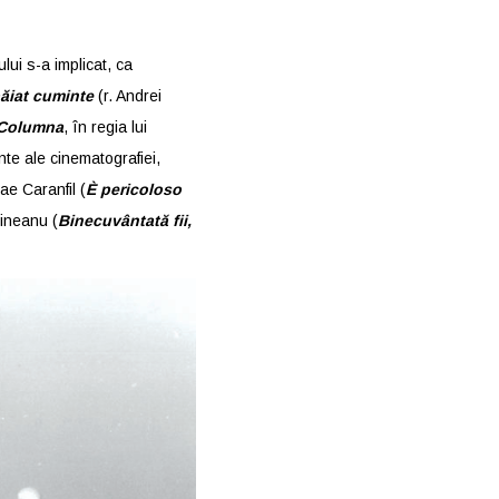
ului s-a implicat, ca
băiat cuminte
(r. Andrei
Columna
, în regia lui
nte ale cinematografiei,
ae Caranfil (
È pericoloso
gineanu (
Binecuvântată fii,