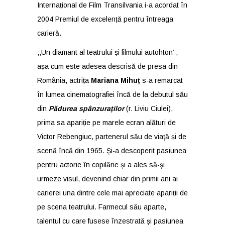
Internațional de Film Transilvania i-a acordat în
2004 Premiul de excelență pentru întreaga
carieră.
,,Un diamant al teatrului și filmului autohton’’,
așa cum este adesea descrisă de presa din
România, actrița
Mariana Mihuț
s-a remarcat
în lumea cinematografiei încă de la debutul său
din
Pădurea spânzuraților
(r. Liviu Ciulei),
prima sa apariție pe marele ecran alături de
Victor Rebengiuc, partenerul său de viață și de
scenă încă din 1965. Și-a descoperit pasiunea
pentru actorie în copilărie și a ales să-și
urmeze visul, devenind chiar din primii ani ai
carierei una dintre cele mai apreciate apariții de
pe scena teatrului. Farmecul său aparte,
talentul cu care fusese înzestrată și pasiunea