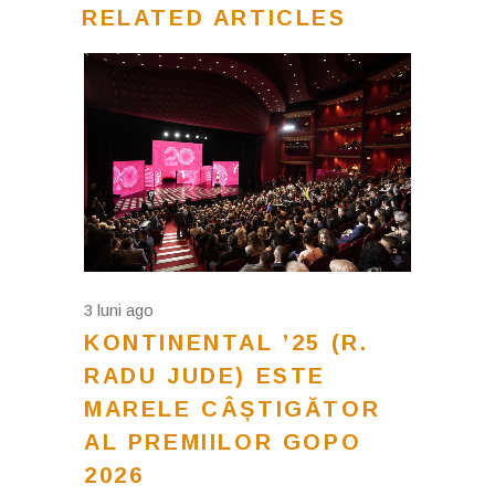
RELATED ARTICLES
3 luni ago
KONTINENTAL ’25 (R.
RADU JUDE) ESTE
MARELE CÂȘTIGĂTOR
AL PREMIILOR GOPO
2026