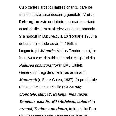
Cu o carieră artistică impresionantă, care se
întinde peste șase decenii și jumătate,
Victor
Rebengiuc
este unul dintre cei mai importanți
actori de film, teatru și televiziune din România.
S-a născut în București, la 10 februarie 1933, a
debutat pe marele ecran în 1956, în
lungmetrajul
Mândrie
(Marius Teodorescu), iar
în 1964 a cucerit publicul în rolul magistral din
Pădurea spânzuraților
(r. Liviu Ciulei).
Generații întregi de cinefili l-au admirat în
Moromeții
(r. Stere Gulea, 1987), în producțiile
regizate de Lucian Pintilie (
De ce trag
clopotele, Mitică?
,
Balanța
,
Prea târziu
,
Terminus paradis
,
Niki Ardelean, colonel în
rezervă
,
Tertium non datur
), în filmele lui Dan