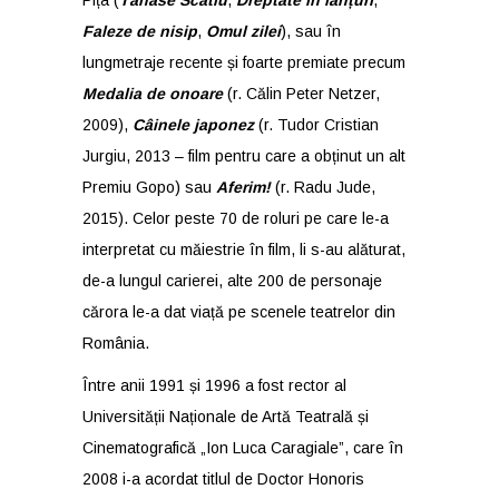
Pița (
Tănase Scatiu
,
Dreptate în lanțuri
,
Faleze de nisip
,
Omul zilei
), sau în
lungmetraje recente și foarte premiate precum
Medalia de onoare
(r. Călin Peter Netzer,
2009),
Câinele japonez
(r. Tudor Cristian
Jurgiu, 2013 – film pentru care a obținut un alt
Premiu Gopo) sau
Aferim!
(r. Radu Jude,
2015). Celor peste 70 de roluri pe care le-a
interpretat cu măiestrie în film, li s-au alăturat,
de-a lungul carierei, alte 200 de personaje
cărora le-a dat viață pe scenele teatrelor din
România.
Între anii 1991 și 1996 a fost rector al
Universității Naționale de Artă Teatrală și
Cinematografică „Ion Luca Caragiale”, care în
2008 i-a acordat titlul de Doctor Honoris