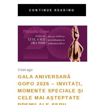
CONTINUE READING
3 luni ago
GALA ANIVERSARĂ
GOPO 2026 – INVITAȚI,
MOMENTE SPECIALE ȘI
CELE MAI AȘTEPTATE
PREMII ALE SERII