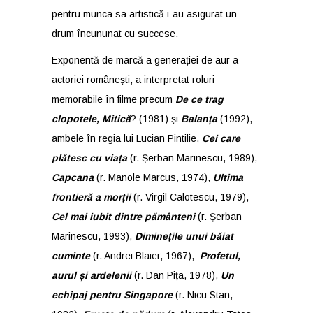
pentru munca sa artistică i-au asigurat un
drum încununat cu succese.
Exponentă de marcă a generației de aur a
actoriei românești, a interpretat roluri
memorabile în filme precum
De ce trag
clopotele, Mitică
? (1981) și
Balanța
(1992),
ambele în regia lui
Lucian Pintilie,
Cei care
plătesc cu viața
(r. Șerban Marinescu, 1989),
Capcana
(r. Manole Marcus, 1974),
Ultima
frontieră a morții
(r. Virgil Calotescu, 1979),
Cel mai iubit dintre pământeni
(r. Șerban
Marinescu, 1993),
Diminețile unui băiat
cuminte
(r. Andrei Blaier, 1967),
Profetul,
aurul și ardelenii
(r. Dan Pița, 1978),
Un
echipaj pentru Singapore
(r. Nicu Stan,