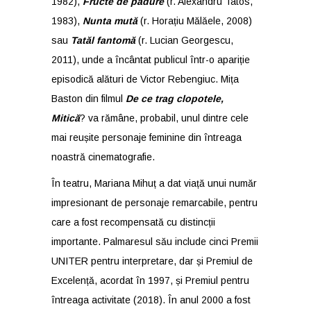
1982),
Fructe de pădure
(r. Alexandru Tatos,
1983),
Nunta mută
(r. Horațiu Mălăele, 2008)
sau
Tatăl fantomă
(r. Lucian Georgescu,
2011), unde a încântat publicul într-o apariție
episodică alături de Victor Rebengiuc. Mița
Baston din filmul
De ce trag clopotele,
Mitică
? va rămâne, probabil, unul dintre cele
mai reușite personaje feminine din întreaga
noastră cinematografie.
În teatru, Mariana Mihuț a dat viață unui număr
impresionant de personaje remarcabile, pentru
care a fost recompensată cu distincții
importante. Palmaresul său include cinci Premii
UNITER pentru interpretare, dar și Premiul de
Excelență, acordat în 1997, și Premiul pentru
întreaga activitate (2018). În anul 2000 a fost