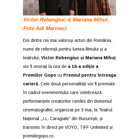
Victor Rebengiuc & Mariana Mihut,
Foto Adi Marineci
Doi dintre cei mai valoroși actori din România,
nume de referință pentru lumea filmului și a
teatrului,
Victor Rebengiuc și Mariana Mihuț
vor fi onorați la cea de-
a 16-a ediție a
Premiilor Gopo
cu
Premiul pentru întreaga
carieră
. Cele două personalități vor fi premiate
în cadrul evenimentului care celebrează
performanțele creatorilor români din domeniul
cinematografiei, organizat pe 3 mai, la Teatrul
Național ,,I.L. Caragiale’’ din București, și
transmis în direct pe VOYO, TIFF Unlimited și
premiilegopo.ro.