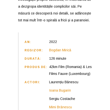
a dezgropa identitățile complicilor săi. Pe
măsură ce descoperă noi detalii, se adâncește
tot mai mult într-o spirală a fricii și a paranoiei.
2022
AN:
Bogdan Mirică
REGIZOR:
126 minute
DURATĂ:
42km Film (Romania) & Les
PRODUS DE:
Films Fauve (Luxembourg)
Laurențiu Bănescu
ACTORI:
Ioana Bugarin
Sergiu Costache
Mimi Brănescu