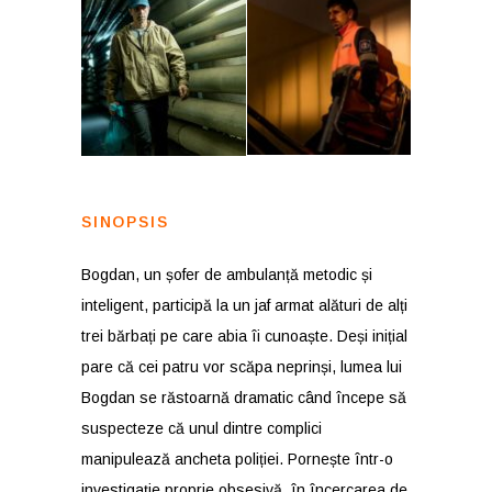
SINOPSIS
Bogdan, un șofer de ambulanță metodic și
inteligent, participă la un jaf armat alături de alți
trei bărbați pe care abia îi cunoaște. Deși inițial
pare că cei patru vor scăpa neprinși, lumea lui
Bogdan se răstoarnă dramatic când începe să
suspecteze că unul dintre complici
manipulează ancheta poliției. Pornește într-o
investigație proprie obsesivă, în încercarea de