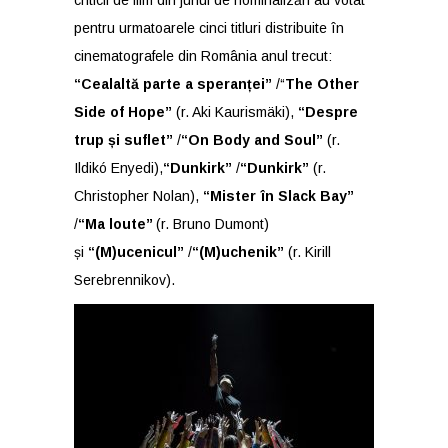
criticii de film din juriul de nominalizări au votat
pentru urmatoarele cinci titluri distribuite în
cinematografele din România anul trecut:
“Cealaltă parte a speranței”
/“
The Other
Side of Hope”
(r. Aki Kaurismäki),
“Despre
trup
ș
i suflet”
/
“On Body and Soul”
(r.
Ildikó Enyedi),
“Dunkirk”
/
“Dunkirk”
(r.
Christopher Nolan),
“Mister în Slack Bay”
/
“Ma loute’’
(r. Bruno Dumont)
și
“(M)ucenicul”
/
“(M)uchenik”
(r. Kirill
Serebrennikov).