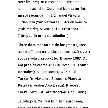
serafimilor”
). În cursa pentru câștigarea
statuetei acordate
Celui mai bun actor într-
un rol secundar
intră Emanuel Pârvu și
Lucian Ifrim (
“Aniversarea”
), Adrian Văncică
(
“Ultima zi”
), Ali Amir și Ilie Dumitrescu Jr.
(
“Un pas în urma serafimilor”
).
Dintre
documentarele de lungmetraj
care
au intrat în atenția juriului de nominalizări, vor fi
supuse votului producțiile: “
Brașov 1987. Doi
ani prea devreme”
(r. Liviu Tofan),
“Eu sunt
Hercule”
(r. Marius Iacob),
“Ouăle lui
Tarzan”
(r. Alexandru Solomon),
Planeta
Petrila
(r. Andrei Dăscălescu),
Procesul
(r.
Claudiu Mitcu) și
Țara moartă
(r. Radu Jude).
La categoria
Cel mai bun film european
,