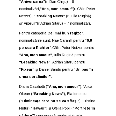
“Aniversarea”
(r. Dan Chișu) – 8
nominalizări,
“Ana, mon amour”
(r. Călin Peter
Netzer),
“Breaking News”
(r. Iulia Rugină)
și
“Fixeur”
(r.Adrian Sitaru) – 7 nominalizări.
Pentru categoria
Cel mai bun regizor
,
nominalizările sunt: Nae Caranfil pentru
“6,9
pe scara Richter”
,Călin Peter Netzer pentru
“Ana, mon amour”
, Iulia Rugină pentru
“Breaking News”
, Adrian Sitaru pentru
“Fixeur”
și Daniel Sandu pentru
“Un pas în
urma serafimilor”
.
Diana Cavaliotti (
“Ana, mon amour”
), Voica
Oltean (
“Breaking News”
), Ela Ionescu
(
“Dimineața care nu se va sfârși”
), Cristina
Flutur (
“Hawaii”
) și Ofelia Popii (
“Portrete în
pădure”
) concurează pentru statueta