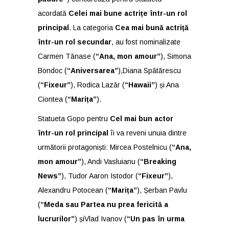
acordată
Celei mai bune actrițe într-un rol
principal
. La categoria
Cea mai bună actriță
într-un rol secundar
, au fost nominalizate
Carmen Tănase (
“Ana, mon amour”
), Simona
Bondoc (
“Aniversarea”
),Diana Spătărescu
(
“Fixeur”
), Rodica Lazăr (
“Hawaii”
) și Ana
Ciontea (
“Marița”
).
Statueta Gopo pentru
Cel mai bun actor
într-un rol principal
îi va reveni unuia dintre
următorii protagoniști: Mircea Postelnicu (
“Ana,
mon amour”
), Andi Vasluianu (
“Breaking
News”
), Tudor Aaron Istodor (
“Fixeur”
),
Alexandru Potocean (
“Marița”
), Șerban Pavlu
(
“Meda sau Partea nu prea fericită a
lucrurilor”
) șiVlad Ivanov (
“Un pas în urma