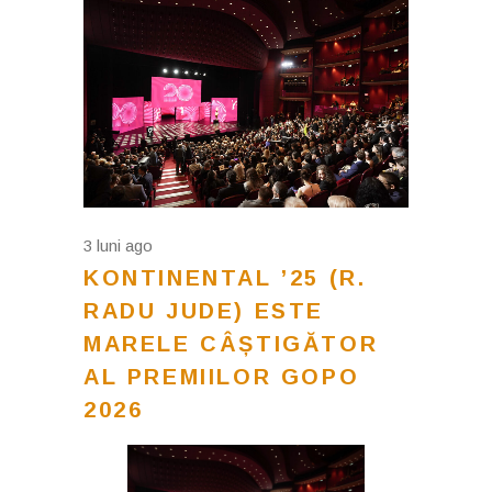
3 luni ago
KONTINENTAL ’25 (R.
RADU JUDE) ESTE
MARELE CÂȘTIGĂTOR
AL PREMIILOR GOPO
2026