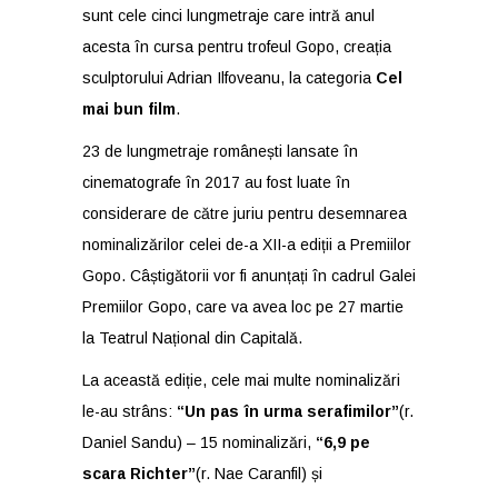
sunt cele cinci lungmetraje care intră anul
acesta în cursa pentru trofeul Gopo, creația
sculptorului Adrian Ilfoveanu, la categoria
Cel
mai bun film
.
23 de lungmetraje românești lansate în
cinematografe în 2017 au fost luate în
considerare de către juriu pentru desemnarea
nominalizărilor celei de-a XII-a ediții a Premiilor
Gopo. Câștigătorii vor fi anunțați în cadrul
Galei
Premiilor Gopo
, care va avea loc pe 27 martie
la Teatrul Național din Capitală.
La această ediție, cele mai multe nominalizări
le-au strâns:
“Un pas în urma serafimilor”
(r.
Daniel Sandu) – 15 nominalizări,
“6,9 pe
scara Richter”
(r. Nae Caranfil) și