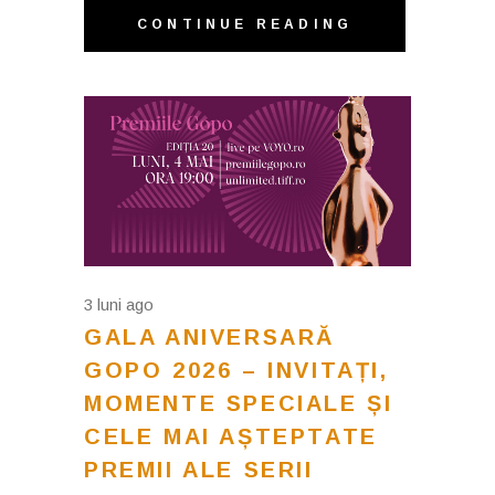
CONTINUE READING
3 luni ago
GALA ANIVERSARĂ
GOPO 2026 – INVITAȚI,
MOMENTE SPECIALE ȘI
CELE MAI AȘTEPTATE
PREMII ALE SERII