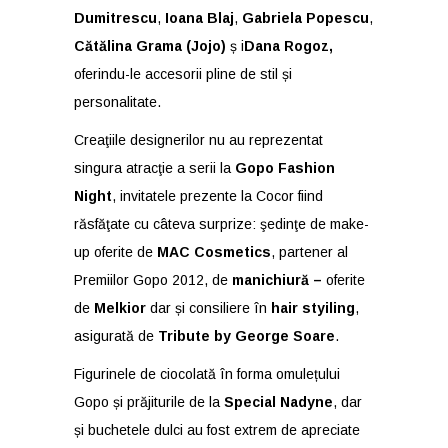
Dumitrescu
,
Ioana Blaj
,
Gabriela Popescu
,
Cătălina Grama (Jojo)
ș i
Dana Rogoz,
oferindu-le accesorii pline de stil și
personalitate.
Creaţiile designerilor nu au reprezentat
singura atracţie a serii la
Gopo Fashion
Night
, invitatele prezente la Cocor fiind
răsfăţate cu câteva surprize: şedinţe de make-
up oferite de
MAC Cosmetics
, partener al
Premiilor Gopo 2012, de
manichiură –
oferite
de
Melkior
dar și consiliere în
hair styiling
,
asigurată de
Tribute by George Soare
.
Figurinele de ciocolată în forma omulețului
Gopo și prăjiturile de la
Special Nadyne
, dar
și buchetele dulci au fost extrem de apreciate