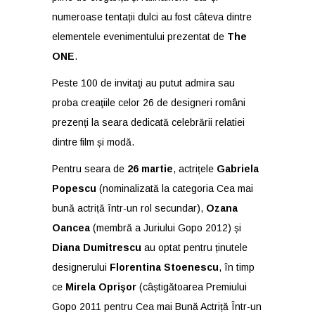
numeroase tentații dulci au fost câteva dintre
elementele evenimentului prezentat de
The
ONE
.
Peste 100 de invitaţi au putut admira sau
proba creaţiile celor 26 de designeri români
prezenți la seara dedicată celebrării relatiei
dintre film și modă.
Pentru seara de
26 martie
, actrițele
Gabriela
Popescu
(nominalizată la categoria Cea mai
bună actriță într-un rol secundar),
Ozana
Oancea
(membră a Juriului Gopo 2012) și
Diana Dumitrescu
au optat pentru ținutele
designerului
Florentina Stoenescu
, în timp
ce
Mirela Oprişor
(câștigătoarea Premiului
Gopo 2011 pentru Cea mai Bună Actriță Într-un