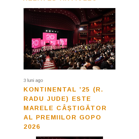
3 luni ago
KONTINENTAL ’25 (R.
RADU JUDE) ESTE
MARELE CÂȘTIGĂTOR
AL PREMIILOR GOPO
2026