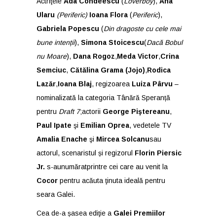
Actriţele
Ada Condeescu
(
Loverboy
),
Ana
Ularu
(Periferic)
Ioana Flora
(
Periferic
),
Gabriela Popescu
(
Din dragoste cu cele mai
bune intenții
),
S
imona Stoicescu
(
Dacă Bobul
nu Moare
),
Dana Rogoz
,
Meda Victor
,
Crina
Semciuc
,
Cătălina Grama (Jojo)
,
Rodica
Lazăr
,
Ioana Blaj
, regizoarea
Luiza Pârvu
–
nominalizată la categoria Tânără Speranță
pentru
Draft 7
;actorii
George Piştereanu
,
Paul Ipate
şi
Emilian Oprea
, vedetele TV
Amalia Enache
şi
Mircea Solcanu
sau
actorul, scenaristul și regizorul
Florin Piersic
Jr.
s-aunumăratprintre cei care au venit la
Cocor
pentru acăuta ţinuta ideală pentru
seara Galei.
Cea de-a șasea ediţie a
Galei Premiilor