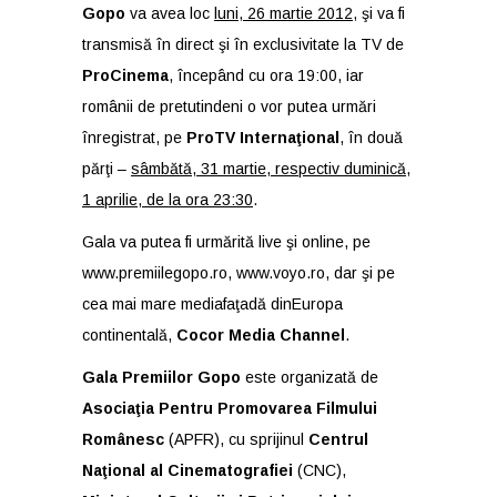
Gopo
va avea loc
luni, 26 martie 2012
, şi va fi
transmisă în direct şi în exclusivitate la TV de
ProCinema
, începând cu ora 19:00, iar
românii de pretutindeni o vor putea urmări
înregistrat, pe
ProTV Internaţional
, în două
părţi –
sâmbătă, 31 martie, respectiv duminică,
1 aprilie, de la ora 23:30
.
Gala va putea fi urmărită live şi online, pe
www.premiilegopo.ro
,
www.voyo.ro
, dar şi pe
cea mai mare mediafaţadă dinEuropa
continentală,
Cocor Media Channel
.
Gala Premiilor Gopo
este organizată de
Asociaţia Pentru Promovarea Filmului
Românesc
(APFR), cu sprijinul
Centrul
Naţional al Cinematografiei
(CNC),