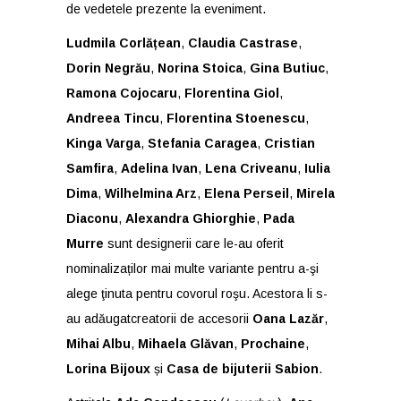
de vedetele prezente la eveniment.
Ludmila
Corlățean
,
Claudia Castrase
,
Dorin
Negrău
,
Norina Stoica
,
Gina Butiuc
,
Ramona Cojocaru
,
Florentina Giol
,
Andreea Tincu
,
Florentina Stoenescu
,
Kinga Varga
,
Stefania Caragea
,
Cristian
Samfira
,
Adelina Ivan
,
Lena Criveanu
,
Iulia
Dima
,
Wilhelmina Arz
,
Elena Perseil
,
Mirela
Diaconu
,
Alexandra Ghiorghie
,
Pada
Murre
sunt designerii care le-au oferit
nominalizaților mai multe variante pentru a-şi
alege ţinuta pentru covorul roşu. Acestora li s-
au adăugatcreatorii de accesorii
Oana
Lazăr
,
Mihai Albu
,
Mihaela
Glăvan
,
Prochaine
,
Lorina Bijoux
și
Casa de bijuterii Sabion
.