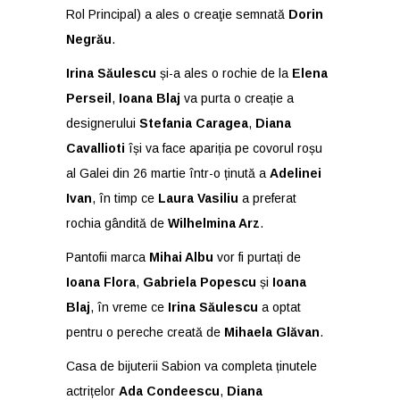
Rol Principal) a ales o creaţie semnată
Dorin
Negrău
.
Irina Săulescu
și-a ales o rochie de la
Elena
Perseil
,
Ioana Blaj
va purta o creație a
designerului
Stefania Caragea
,
Diana
Cavallioti
își va face apariția pe covorul roșu
al Galei din 26 martie într-o ținută a
Adelinei
Ivan
, în timp ce
Laura Vasiliu
a preferat
rochia gândită de
Wilhelmina Arz
.
Pantofii marca
Mihai Albu
vor fi purtați de
Ioana Flora
,
Gabriela Popescu
și
Ioana
Blaj
, în vreme ce
Irina Săulescu
a optat
pentru o pereche creată de
Mihaela Glăvan
.
Casa de bijuterii Sabion va completa ținutele
actrițelor
Ada Condeescu
,
Diana