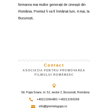
formarea mai multor generații de cineaști din
România. Premiul îi va fi înmânat luni, 4 mai, la
București,
Contact
ASOCIAŢIA PENTRU PROMOVAREA
FILMULUI ROMÂNESC
Str. Popa Soare, nr. 52, sector 2, Bucuresti, România
+40213266480 / +40213260268
info@premiilegopo.ro