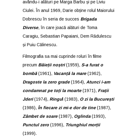
avându-i alături pe Marga Barbu și pe Liviu
Ciulei. În anul 1969, Darie obține rolul Maiorului
Dobrescu în seria de succes
Brigada
Diverse
, în care joacă alături de Toma
Caragiu, Sebastian Papaiani, Dem Rădulescu
și Puiu Călinescu.
Filmografia sa mai cuprinde roluri în filme
precum
Băieții noștri
(1959),
S-a furat o
bombă
(1961),
Vacanță la mare
(1962),
Dragoste la zero grade
(1964),
Atunci i-am
condamnat pe toți la moarte
(1971),
Frații
Jderi
(1974),
Ringu
l
(1983),
O zi la București
(1986),
În fiecare zi mi-e dor de tine
(1987),
Zâmbet de soare
(1987),
Oglinda
(1993),
Punctul zero
(1996),
Triunghiul morții
(1999).