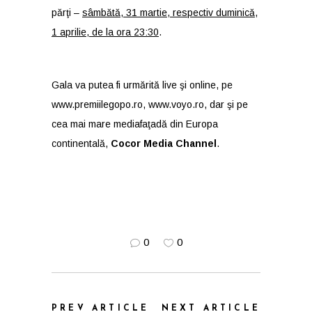
părţi –
sâmbătă, 31 martie, respectiv duminică,
1 aprilie, de la ora 23:30
.
Gala va putea fi urmărită live şi online, pe
www.premiilegopo.ro
,
www.voyo.ro
, dar şi pe
cea mai mare mediafaţadă din Europa
continentală,
Cocor Media Channel
.
0
0
PREV ARTICLE
NEXT ARTICLE