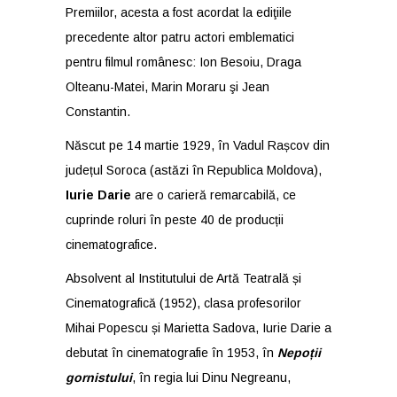
Premiilor, acesta a fost acordat la ediţiile
precedente altor patru actori emblematici
pentru filmul românesc: Ion Besoiu, Draga
Olteanu-Matei, Marin Moraru şi Jean
Constantin.
Născut pe 14 martie 1929, în Vadul Rașcov din
județul Soroca (astăzi în Republica Moldova),
Iurie Darie
are o carieră remarcabilă, ce
cuprinde roluri în peste 40 de producții
cinematografice.
Absolvent al Institutului de Artă Teatrală și
Cinematografică (1952), clasa profesorilor
Mihai Popescu și Marietta Sadova, Iurie Darie a
debutat în cinematografie în 1953, în
Nepoții
gornistului
, în regia lui Dinu Negreanu,