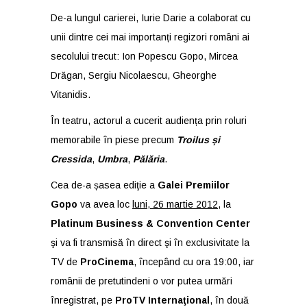
De-a lungul carierei, Iurie Darie a colaborat cu
unii dintre cei mai importanți regizori români ai
secolului trecut: Ion Popescu Gopo, Mircea
Drăgan, Sergiu Nicolaescu, Gheorghe
Vitanidis.
În teatru, actorul a cucerit audiența prin roluri
memorabile în piese precum
Troilus și
Cressida
,
Umbra
,
Pălăria
.
Cea de-a șasea ediţie a
Galei Premiilor
Gopo
va avea loc
luni, 26 martie 2012
, la
Platinum Business & Convention Center
şi va fi transmisă în direct şi în exclusivitate la
TV de
ProCinema
, începând cu ora 19:00, iar
românii de pretutindeni o vor putea urmări
înregistrat, pe
ProTV Internaţional
, în două