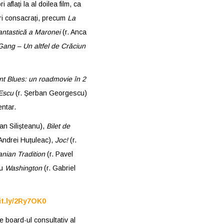
 aflați la al doilea film, ca
ori consacrați, precum
La
fantastică a Maronei
(r. Anca
Gang – Un altfel de Crăciun
t Blues: un roadmovie în 2
-Escu
(r. Șerban Georgescu)
entar.
ian Silișteanu),
Bilet de
 Andrei Huțuleac),
Joc!
(r.
nian Tradition
(r. Pavel
au
Washington
(r. Gabriel
it.ly/2Ry7OK0
e board-ul consultativ al