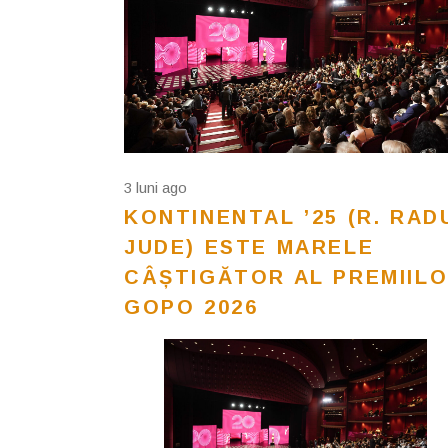
3 luni ago
KONTINENTAL ’25 (R. RAD
JUDE) ESTE MARELE
CÂȘTIGĂTOR AL PREMIIL
GOPO 2026