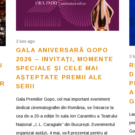
3 luni ago
GALA ANIVERSARĂ GOPO
3 
2026 – INVITAȚI, MOMENTE
R
U
SPECIALE ȘI CELE MAI
D
AȘTEPTATE PREMII ALE
P
OR
SERII
A
Gala Premiilor Gopo, cel mai important eveniment
G
dedicat cinematografiei din România, se întoarce la
La
cea de-a 20-a ediție în sala Ion Caramitru a Teatrului
pen
Național ,,I. L. Caragiale’’ din București. Evenimentul
Go
organizat astăzi, 4 mai, va fi prezentat pentru al