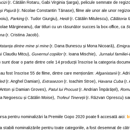
cizi
(r.
Cătălin Rotaru, Gabi Virginia Șarga)
, pelicule semnate de regizori
și Pajură
(r. Nicolae Constantin Tănase), filme ale unor ale unor regiz
boiu),
Parking
(r. Tudor Giurgiu),
Heidi
(r. Cătălin Mitulescu),
Călătoria 
colae Mărgineanu), dar titluri cu un răsunător succes la box-office, ca
5
na
(r. Cristina Jacob).
istanța dintre mine și mine
(r. Dana Bunescu și Mona Nicoară),
Emigran
și Claudiu Mitcu),
Guvernul copiilor
(r. Ioana Mischie),
Jurnalul familiei
 sunt doar o parte dintre cele 14 producții înscrise la categoria docum
 au fost înscrise 55 de filme, dintre care menționăm:
Afganistanii
(r. Adr
led
(r. Anghel Damian),
Extrasezon
(r. Ioachim Stroe),
Havana Cuba
(r.
. Anton și Damian Groves),
Patul lui Procust
(r. Andrian Împărățel),
Roma
via Negoescu și Cătălin Moise),
Trofeul Tinereții
(r. Răzvan Oprescu) s
 cursa pentru nominalizări la Premiile Gopo 2020 poate fi accesată aici:
b
a stabili nominalizările pentru toate categoriile, a fost desemnat de cătr