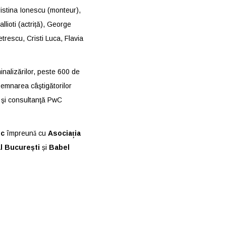
ristina Ionescu (monteur),
lioti (actriță), George
etrescu, Cristi Luca, Flavia
minalizărilor, peste 600 de
esemnarea câştigătorilor
t şi consultanţă PwC
sc
î
mpreun
ă
cu
Asocia
ț
ia
al București
și
Babel