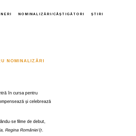
ENERI
NOMINALIZĂRI/CÂȘTIGĂTORI
ȘTIRI
RU NOMINALIZĂRI
intră în cursa pentru
recompensează și celebrează
rându-se filme de debut,
a, Regina României
(r.