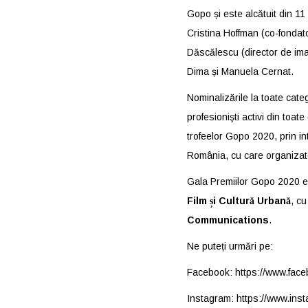
Gopo și este alcătuit din 11
Cristina Hoffman (co-fondato
Dăscălescu (director de imagi
Dima și Manuela Cernat.
Nominalizările la toate categ
profesionişti activi din toat
trofeelor Gopo 2020, prin i
România, cu care organizato
Gala Premiilor Gopo 2020 e
Film
ș
i Cultur
ă
Urban
ă
, cu
Communications
.
Ne puteți urmări pe:
Facebook:
https://www.fac
Instagram:
https://www.ins