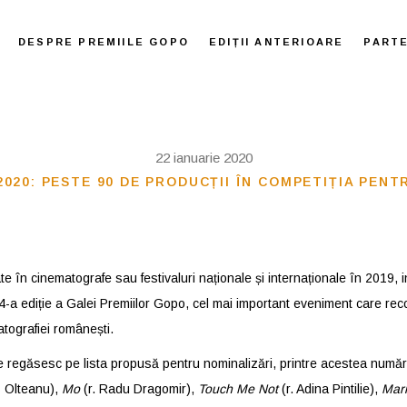
DESPRE PREMIILE GOPO
EDIȚII ANTERIOARE
PART
22 ianuarie 2020
2020: PESTE 90 DE PRODUCȚII ÎN COMPETIȚIA PENT
te în cinematografe sau festivaluri naționale și internaționale în 2019, 
14-a ediție a Galei Premiilor Gopo, cel mai important eveniment care 
atografiei românești.
 se regăsesc pe lista propusă pentru nominalizări, printre acestea numă
s Olteanu),
Mo
(r. Radu Dragomir),
Touch Me Not
(r. Adina Pintilie),
Mari