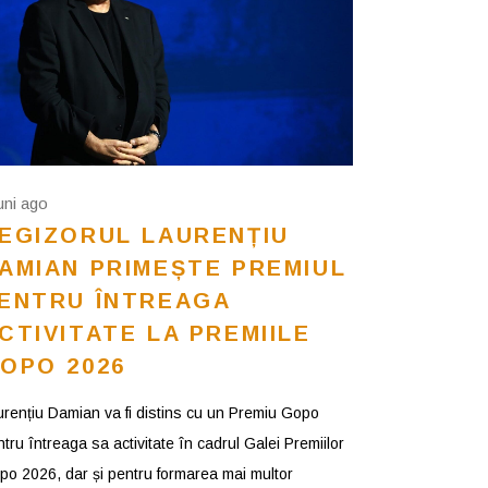
luni ago
EGIZORUL LAURENȚIU
AMIAN PRIMEȘTE PREMIUL
ENTRU ÎNTREAGA
CTIVITATE LA PREMIILE
OPO 2026
urențiu Damian va fi distins cu un Premiu Gopo
tru întreaga sa activitate în cadrul Galei Premiilor
po 2026, dar și pentru formarea mai multor