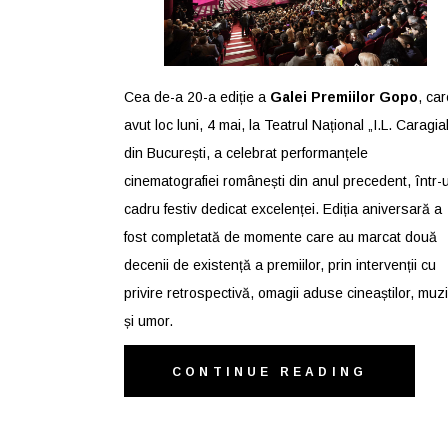
Cea de-a 20-a ediție a
Galei Premiilor Gopo
, car
avut loc luni, 4 mai, la Teatrul Național „I.L. Caragia
din București, a celebrat performanțele
cinematografiei românești din anul precedent, într-
cadru festiv dedicat excelenței. Ediția aniversară a
fost completată de momente care au marcat două
decenii de existență a premiilor, prin intervenții cu
privire retrospectivă, omagii aduse cineaștilor, muz
și umor.
CONTINUE READING