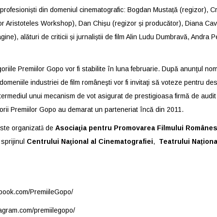
 profesioniști din domeniul cinematografic: Bogdan Mustață (regizor), C
r Aristoteles Workshop), Dan Chișu (regizor și producător), Diana Caval
ne), alături de criticii și jurnaliștii de film Alin Ludu Dumbravă, Andra P
oriile Premiilor Gopo vor fi stabilite în luna februarie. După anunţul no
e domeniile industriei de film româneşti vor fi invitaţi să voteze pentru d
ntermediul unui mecanism de vot asigurat de prestigioasa firmă de audi
rii Premiilor Gopo au demarat un parteneriat încă din 2011.
ste organizat
ă
de
Asocia
ţ
ia pentru Promovarea Filmului Rom
â
ne
 sprijinul
Centrului Na
ţ
ional al Cinematografiei
,
Teatrului Națion
ebook.com/PremiileGopo/
tagram.com/premiilegopo/