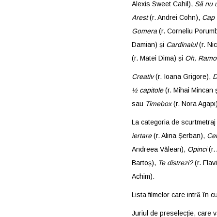
Alexis Sweet Cahil),
Să nu u
Arest
(r. Andrei Cohn),
Cap 
Gomera
(r. Corneliu Porum
Damian) și
Cardinalul
(r. Ni
(r. Matei Dima) și
Oh, Ramo
Creativ
(r. Ioana Grigore),
D
½ capitole
(r. Mihai Mincan 
sau
Timebox
(r. Nora Agapi)
La categoria de scurtmetraj
iertare
(r. Alina Șerban),
Ce
Andreea Vălean),
Opinci
(r
Bartoș),
Te distrezi?
(r. Fla
Achim).
Lista filmelor care intră în
Juriul de preselecție, care v