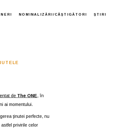
ENERI
NOMINALIZĂRI/CÂȘTIGĂTORI
ȘTIRI
INUTELE
entat de
The ONE
, în
ni ai momentului.
egerea ţinutei perfecte, nu
tfel privirile celor