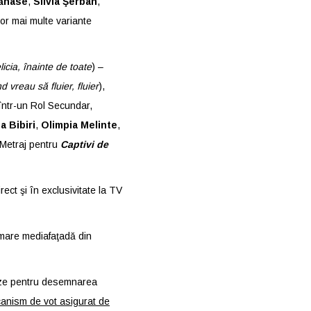
Tănase
,
Silvia Şerban
,
lor mai multe variante
licia, înainte de toate
) –
 vreau să fluier, fluier
),
într-un Rol Secundar,
 Bibiri
,
Olimpia Melinte
,
 Metraj pentru
Captivi de
ect şi în exclusivitate la TV
 mare mediafaţadă din
oteze pentru desemnarea
canism de vot asigurat de