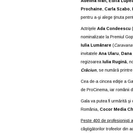
Adelina Ivan, Edita Lupe
Prochaine
,
Carla Szabo
,
pentru a-şi alege ţinuta pen
Actriţele
Ada Condeescu
nominalizate la Premiul Gop
Iulia Lumânare
(
Caravana 
invitatele
Ana Ularu
,
Dana
regizoarea
Iulia Rugină
, n
Crăciun
, se numără printre
Cea de-a cincea ediţie a Gal
de ProCinema, iar românii de
Gala va putea fi urmărită şi
România,
Cocor Media Ch
Peste 400 de profesionişti a
câştigătorilor trofeelor din ac