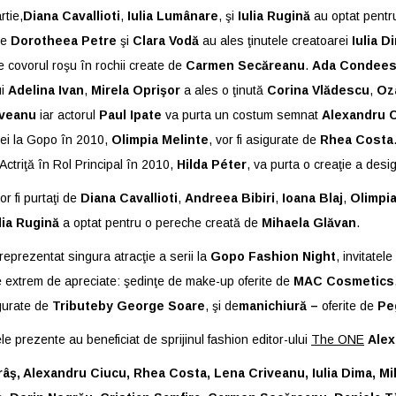
rtie,
Diana Cavallioti
,
Iulia Lumânare
, şi
Iulia Rugină
au optat pentr
ce
Dorotheea Petre
şi
Clara Vodă
au ales ţinutele creatoarei
Iulia D
pe covorul roşu în rochii create de
Carmen Secăreanu
.
Ada Condee
ui
Adelina Ivan
,
Mirela Oprişor
a ales o ţinută
Corina Vlădescu
,
Oz
iveanu
iar actorul
Paul Ipate
va purta un costum semnat
Alexandru 
tei la Gopo în 2010,
Olimpia Melinte
, vor fi asigurate de
Rhea Costa
triţă în Rol Principal în 2010,
Hilda Péter
, va purta o creaţie a desi
or fi purtaţi de
Diana Cavallioti
,
Andreea Bibiri
,
Ioana Blaj
,
Olimpia
lia Rugină
a optat pentru o pereche creată de
Mihaela Glăvan
.
 reprezentat singura atracţie a serii la
Gopo Fashion Night
, invitatel
e extrem de apreciate: şedinţe de make-up oferite de
MAC Cosmetics
gurate de
Tributeby George Soare
, şi de
manichiură –
oferite de
Pe
le prezente au beneficiat de sprijinul fashion editor-ului
The ONE
Alex
râş, Alexandru Ciucu, Rhea Costa, Lena Criveanu, Iulia Dima, Mi