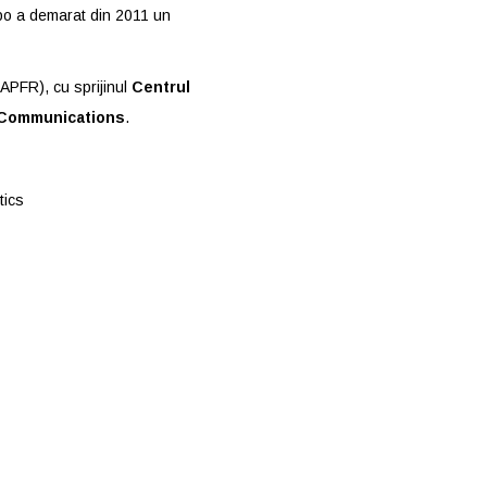
opo a demarat din 2011 un
APFR), cu sprijinul
Centrul
 Communications
.
tics