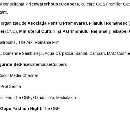
şi consultanţă
PricewaterhouseCoopers
, cu care Gala Premiilor G
tant.
 organizată de
Asociaţia Pentru Promovarea Filmului Românesc
(
ei
(CNC),
Ministerul Culturii şi Patrimoniului Naţional
şi al
Babel
Ballrooms, The Ark, România Film
a, Domeniile Sâmbureşti, Aqua Carpatica, Santal, Campari, MAC Cosme
gurate de:
PricewaterhouseCoopers
Cocor Media Channel
:
ProCinema
ic Fm, The ONE, Gândul.info, Mediafax.ro
 Gopo Fashion Night:
The ONE