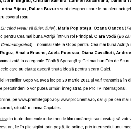
a, Dorin Negrău, Cristian Samfira, Carmen Secăreanu, Daniela 
Lorina Bijoux
,
Raluca Buzura
sunt designerii care le-au oferit actriţe
tru covorul roşu.
(
Eu când vreau să fluier, fluier
),
Maria Popistaşu
,
Ozana Oancea
(
Fe
o pentru Cea mai bună Actriţă într-un rol Principal,
Clara Vodă
(
Eu când
Cinematografică
) – nominalizate la Gopo pentru Cea mai bună Actriţă 
 Rogoz
,
Amalia Enache
,
Adela Popescu
,
Diana Cavallioti
,
Andreea
ominalizată la categoriile Tânără Speranţă şi Cel mai bun Film de Scurt
 cele care au căutat aseară ţinuta ideală pentru seara Galei.
ei Premiilor Gopo va avea loc pe 28 martie 2011 şi va fi transmisă în dir
 pretutindeni o vor putea urmări înregistrat, pe ProTV Internaţional.
 online, pe
www.premiilegopo.ro
şi www.procinema.ro, dar şi pe cea mai
annel
, situată în inima Capitalei.
ctivi
din toate domeniile industriei de film româneşti sunt invitaţi să v
est an, fie în plic sigilat, prin poştă, fie online,
prin intermediul unui me