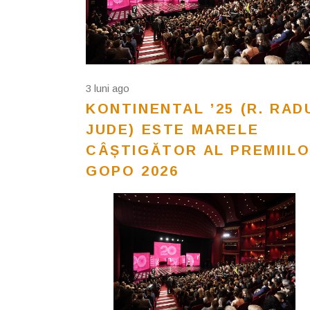
3 luni ago
KONTINENTAL ’25 (R. RAD
JUDE) ESTE MARELE
CÂȘTIGĂTOR AL PREMIIL
GOPO 2026