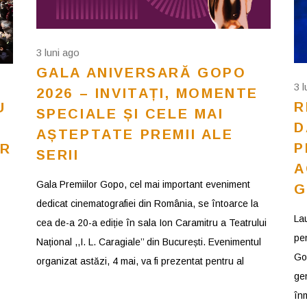
3 luni ago
GALA ANIVERSARĂ GOPO
3 
2026 – INVITAȚI, MOMENTE
R
U
SPECIALE ȘI CELE MAI
D
AȘTEPTATE PREMII ALE
P
OR
SERII
A
Gala Premiilor Gopo, cel mai important eveniment
G
dedicat cinematografiei din România, se întoarce la
La
cea de-a 20-a ediție în sala Ion Caramitru a Teatrului
pen
Național ,,I. L. Caragiale’’ din București. Evenimentul
Go
organizat astăzi, 4 mai, va fi prezentat pentru al
gen
înm