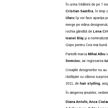
În urma întâlnirii de pe 7 ma
Cristian Samfira
, în timp 
Ularu
îşi vor face apariţia 
merge pe mâna designerul
rochia gândită de
Lena Cr
Ioanei Blaj
şi a nominaliza
Gopo pentru Cea mai bună Ac
Pantofii marca
Mihai Albu
v
Semciuc
, iar regizoarea
Iu
Creaţiile designerilor nu au
răsfăţate cu câteva surpriz
2011, de
hair styiling
, asi
În alegerea ţinutelor, vedete
Diana Antohi, Anca Ciata