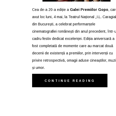
Cea de-a 20-a ediție a
Galei Premiilor Gopo
, car
avut loc luni, 4 mai, la Teatrul Național „I.L. Caragia
din București, a celebrat performanțele
cinematografiei românești din anul precedent, într-
cadru festiv dedicat excelenței. Ediția aniversară a
fost completată de momente care au marcat două
decenii de existență a premiilor, prin intervenții cu
privire retrospectivă, omagii aduse cineaștilor, muz
și umor.
CONTINUE READING