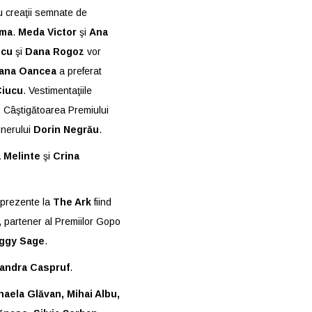
u creaţii semnate de
ima
.
Meda Victor
şi
Ana
scu
şi
Dana Rogoz
vor
ana Oancea
a preferat
Ciucu
. Vestimentaţiile
. Câştigătoarea Premiului
gnerului
Dorin Negrău
.
 Melinte
şi
Crina
e prezente la
The Ark
fiind
, partener al Premiilor Gopo
ggy Sage
.
andra Caspruf
.
haela Glăvan, Mihai Albu,