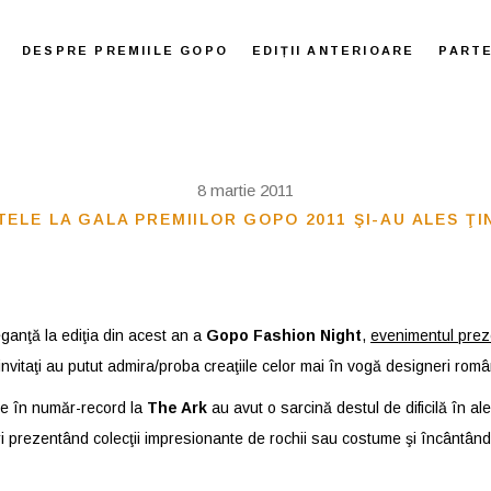
DESPRE PREMIILE GOPO
EDIȚII ANTERIOARE
PART
8 martie 2011
TELE LA GALA PREMIILOR GOPO 2011 ŞI-AU ALES Ţ
eganţă la ediţia din acest an a
Gopo Fashion Night
,
evenimentul prez
nvitaţi au putut admira/proba creaţiile celor mai în vogă designeri româ
nte în număr-record la
The Ark
au avut o sarcină destul de dificilă în al
 prezentând colecţii impresionante de rochii sau costume şi încântând as