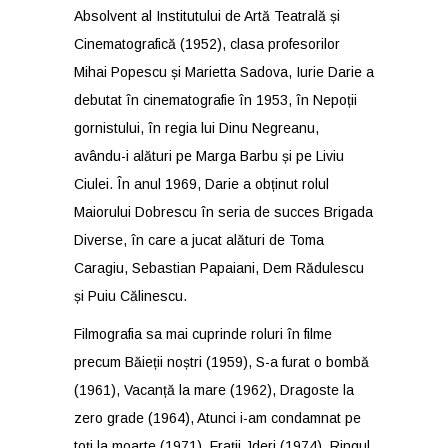
Absolvent al Institutului de Artă Teatrală și
Cinematografică (1952), clasa profesorilor
Mihai Popescu și Marietta Sadova, Iurie Darie a
debutat în cinematografie în 1953, în Nepoții
gornistului, în regia lui Dinu Negreanu,
avându-i alături pe Marga Barbu și pe Liviu
Ciulei. În anul 1969, Darie a obținut rolul
Maiorului Dobrescu în seria de succes Brigada
Diverse, în care a jucat alături de Toma
Caragiu, Sebastian Papaiani, Dem Rădulescu
și Puiu Călinescu.
Filmografia sa mai cuprinde roluri în filme
precum Băieții noștri (1959), S-a furat o bombă
(1961), Vacanță la mare (1962), Dragoste la
zero grade (1964), Atunci i-am condamnat pe
toți la moarte (1971), Frații Jderi (1974), Ringul