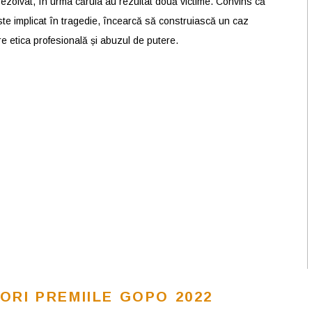
ezolvat, în urma căruia au rezultat două victime. Convins că
te implicat în tragedie, încearcă să construiască un caz
tre etica profesională și abuzul de putere.
ORI PREMIILE GOPO 2022