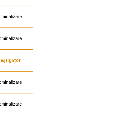
ominalizare
ominalizare
âștigător
ominalizare
ominalizare