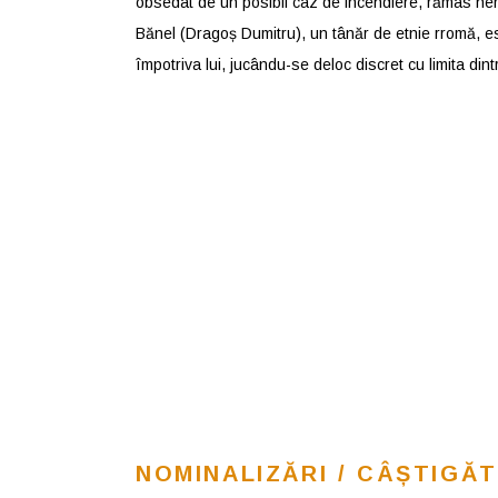
obsedat de un posibil caz de incendiere, rămas ner
Bănel (Dragoș Dumitru), un tânăr de etnie rromă, es
împotriva lui, jucându-se deloc discret cu limita din
NOMINALIZĂRI / CÂȘTIGĂT