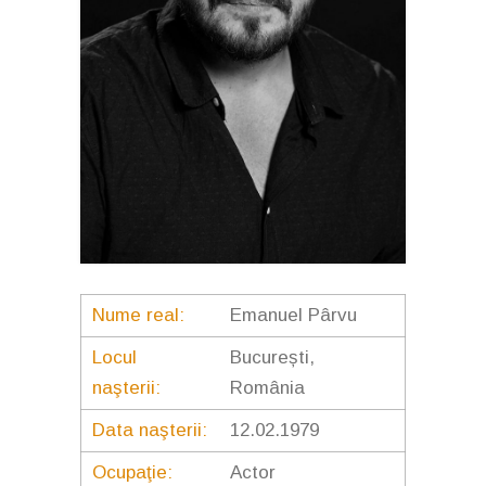
Nume real:
Emanuel Pârvu
Locul
București,
naşterii:
România
Data naşterii:
12.02.1979
Ocupaţie:
Actor