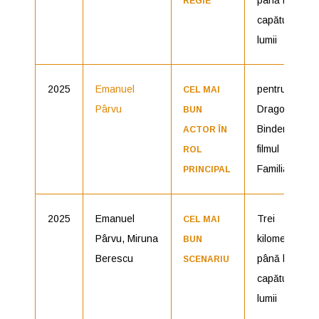
REGIE
capătul
lumii
2025
Emanuel
pentru rolul
CEL MAI
Pârvu
Dragoș
BUN
Binder din
ACTOR ÎN
filmul
ROL
Familiar
PRINCIPAL
2025
Emanuel
Trei
CEL MAI
Pârvu, Miruna
kilometri
BUN
Berescu
până la
SCENARIU
capătul
lumii