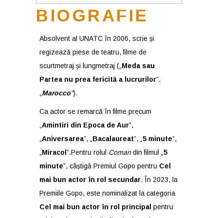
BIOGRAFIE
Absolvent al UNATC în 2006, scrie și
regizează piese de teatru, filme de
scurtmetraj și lungmetraj („
Meda sau
Partea nu prea fericită a lucrurilor
”,
„
Marocco
”
).
Ca actor se remarcă în filme precum
„
Amintiri din Epoca de Aur
”,
„
Aniversarea
”, „
Bacalaureat
”, „
5 minute
”,
„
Miracol
”.Pentru rolul
Coman
din filmul „
5
minute
”, câștigă Premiul Gopo pentru
Cel
mai bun actor în rol secundar
. În 2023, la
Premiile Gopo, este nominalizat la categoria
Cel mai bun actor în rol principal
pentru