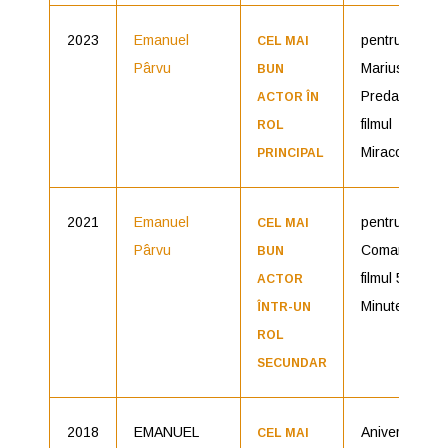
2023
Emanuel
pentru rolul
CEL MAI
Pârvu
Marius
BUN
Preda din
ACTOR ÎN
filmul
ROL
Miracol
PRINCIPAL
2021
Emanuel
pentru rolul
CEL MAI
Pârvu
Coman din
BUN
filmul 5
ACTOR
Minute
ÎNTR-UN
ROL
SECUNDAR
2018
EMANUEL
Aniversarea
CEL MAI