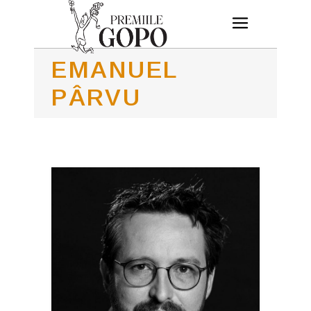
EMANUEL
PÂRVU