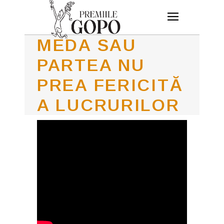
MEDA SAU
PARTEA NU
PREA FERICITĂ
A LUCRURILOR