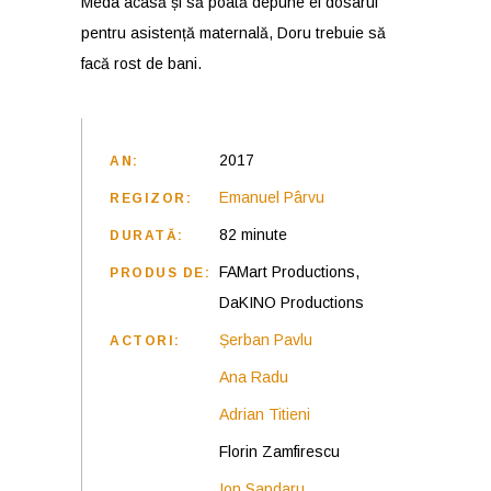
Meda acasă și să poată depune el dosarul
pentru asistență maternală, Doru trebuie să
facă rost de bani.
2017
AN:
Emanuel Pârvu
REGIZOR:
82 minute
DURATĂ:
FAMart Productions,
PRODUS DE:
DaKINO Productions
Șerban Pavlu
ACTORI:
Ana Radu
Adrian Titieni
Florin Zamfirescu
Ion Sapdaru