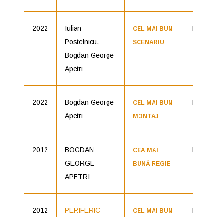
2022
Iulian
Neidenti
CEL MAI BUN
Postelnicu,
SCENARIU
Bogdan George
Apetri
2022
Bogdan George
Neidenti
CEL MAI BUN
Apetri
MONTAJ
2012
BOGDAN
Periferic
CEA MAI
GEORGE
BUNĂ REGIE
APETRI
2012
PERIFERIC
Bogdan
CEL MAI BUN