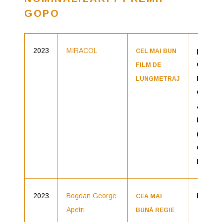
GOPO
2023
MIRACOL
producăt
CEL MAI BUN
Oana Ia
FILM DE
Bogdan
LUNGMETRAJ
George
Apetri|
Români
(The Ea
Compa
Product
2023
Bogdan George
Miracol
CEA MAI
Apetri
BUNĂ REGIE