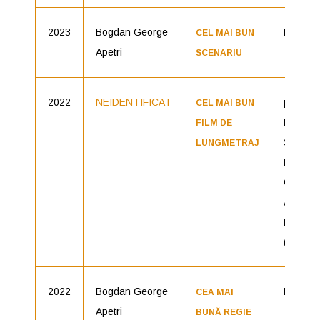
2023
Bogdan George
Miracol
CEL MAI BUN
Apetri
SCENARIU
2022
NEIDENTIFICAT
producăt
CEL MAI BUN
Florin
FILM DE
Șerban,
LUNGMETRAJ
Bogdan
George
Apetri |
Români
(Fantas
2022
Bogdan George
Neidenti
CEA MAI
Apetri
BUNĂ REGIE