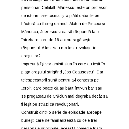
pensionar. Celalalt, Mănescu, este un profesor
de istorie care tocmai şi-a plătit datoriile pe
băutură cu întreg salariul. Alaturi de Piscoci şi
Mănescu, Jderescu vrea să răspundă la o
întrebare care de 16 ani nu-şi găseşte
răspunsul: A fost sau n-a fost revoluţie în
oraşul lor?.
Împreună îşi vor aminti ziua în care au ieşit în
piaţa oraşului strigând „Jos Ceauşescu”. Dar
telespectatorii sună pentru a-i contesta pe
„eroi”, care poate că au băut într-un bar sau
se pregăteau de Crăciun mai degrabă decât să
fi ieşit pe străzi ca revoluţionari.
Construit dintr-o serie de episoade aproape
burleşti care ne familiarizează cu cele trei
personaje principale, această comedie tristă