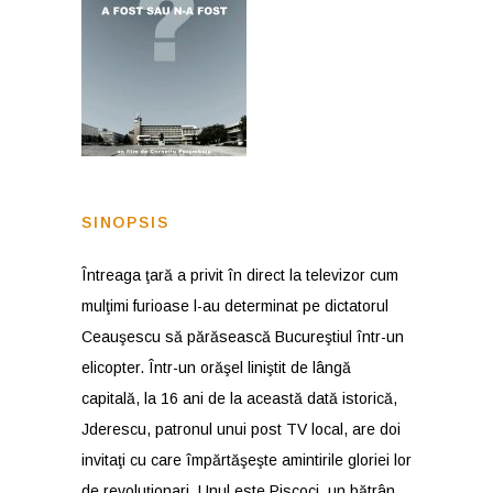
SINOPSIS
Întreaga ţară a privit în direct la televizor cum
mulţimi furioase l-au determinat pe dictatorul
Ceauşescu să părăsească Bucureştiul într-un
elicopter. Într-un orăşel liniştit de lângă
capitală, la 16 ani de la această dată istorică,
Jderescu, patronul unui post TV local, are doi
invitaţi cu care împărtăşeşte amintirile gloriei lor
de revoluţionari. Unul este Piscoci, un bătrân