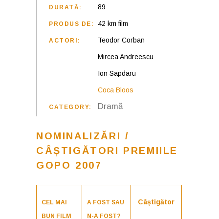
89
DURATĂ:
42 km film
PRODUS DE:
Teodor Corban
ACTORI:
Mircea Andreescu
Ion Sapdaru
Coca Bloos
Dramă
CATEGORY:
NOMINALIZĂRI /
CÂȘTIGĂTORI PREMIILE
GOPO 2007
Câștigător
CEL MAI
A FOST SAU
BUN FILM
N-A FOST?