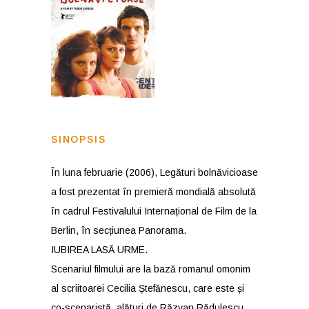
SINOPSIS
În luna februarie (2006), Legături bolnăvicioase
a fost prezentat în premieră mondială absolută
în cadrul Festivalului Internațional de Film de la
Berlin, în secțiunea Panorama.
IUBIREA LASĂ URME.
Scenariul filmului are la bază romanul omonim
al scriitoarei Cecilia Ștefănescu, care este și
co-scenaristă, alături de Răzvan Rădulescu.