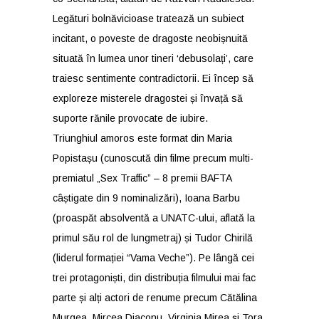
Legături bolnăvicioase tratează un subiect
incitant, o poveste de dragoste neobișnuită
situată în lumea unor tineri ‘debusolați’, care
traiesc sentimente contradictorii. Ei încep să
exploreze misterele dragostei și învață să
suporte rănile provocate de iubire.
Triunghiul amoros este format din Maria
Popistașu (cunoscută din filme precum multi-
premiatul „Sex Traffic” – 8 premii BAFTA
câștigate din 9 nominalizări), Ioana Barbu
(proaspăt absolventă a UNATC-ului, aflată la
primul său rol de lungmetraj) și Tudor Chirilă
(liderul formației “Vama Veche”). Pe lângă cei
trei protagoniști, din distribuția filmului mai fac
parte și alți actori de renume precum Cătălina
Murgea, Mircea Diaconu, Virginia Mirea și Tora