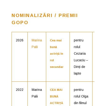
NOMINALIZĂRI / PREMII
GOPO
2026
Marina
pentru
Câșt
Cea mai
Palii
rolul
bună
Cezaria
actriță în
Lucaciu –
rol
Dinți de
secundar
lapte
2022
Marina
pentru
Nomin
CEA MAI
Palii
rolul Olga
BUNĂ
din filmul
ACTRIȚĂ