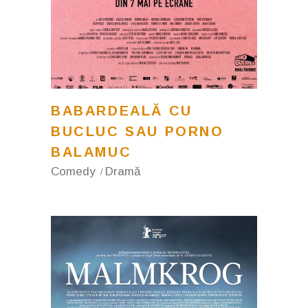
BABARDEALĂ CU
BUCLUC SAU PORNO
BALAMUC
Comedy
Dramă