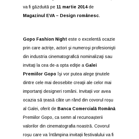
va fi găzduită pe
11
martie 2014
de
Magazinul EVA – Design românesc
.
Gopo Fashion Night
este o excelentă ocazie
prin care actriţe, actori şi numeroşi profesionişti
din industria cinematografică nominalizaţi sau
invitaţi la cea de-a opta ediţie a
Galei
Premiilor Gopo
îşi vor putea alege ţinutele
dintre cele mai deosebite creaţii ale celor mai
importanţi designeri români. Invitații vor avea
ocazia să țeasă câte un rând din covorul roșu
al Galei, oferit de
Banca Comercială Română
Premiilor Gopo, ca semn al recunoașterii
valorilor din cinematografia noastră. Covorul
roșu care va întâmpina invitații festivalului va fi