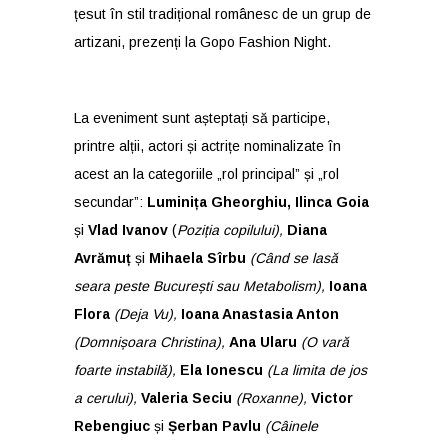
țesut în stil tradițional românesc de un grup de
artizani, prezenți la Gopo Fashion Night.
La eveniment sunt așteptați să participe,
printre alții, actori și actrițe nominalizate în
acest an la categoriile „rol principal” și „rol
secundar”:
Luminița Gheorghiu,
Ilinca Goia
și
Vlad Ivanov
(
Poziția copilului),
Diana
Avrămuț
și
Mihaela Sîrbu
(Când se lasă
seara peste București sau Metabolism),
Ioana
Flora
(Deja Vu),
Ioana Anastasia Anton
(Domnișoara Christina),
Ana Ularu
(O vară
foarte instabilă),
Ela Ionescu
(La limita de jos
a cerului),
Valeria Seciu
(Roxanne),
Victor
Rebengiuc
și
Șerban Pavlu
(Câinele