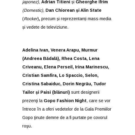
japonez),
Adrian Titieni
și
Gheorghe Ifrim
(Domestic),
Dan Chiorean și Alin State
(
Rocker
)
,
precum și reprezentanți mass-media
și vedete de televiziune.
Adelina Ivan, Venera Arapu, Murmur
(Andreea Bădală), Rhea Costa, Lena
Criveanu, Elena Perseil, Irina Marinescu,
Cristian Samfira, Lo Spaccio, Selon,
Cristina Sabaiduc, Dorin Negrău, Tudor
Tailor și Paisi (blănuri)
sunt designerii
prezenţi la
Gopo Fashion Night
, care se vor
întrece în a oferi vedetelor de la Gala Premiilor
Gopo ţinute demne de a fi purtate pe covorul
roşu.