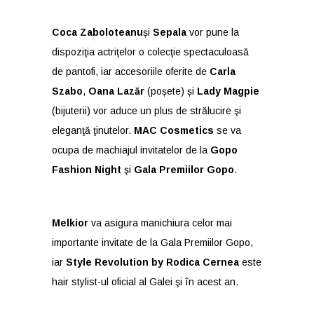
Coca Zaboloteanu
și
Sepala
vor pune la
dispoziţia actriţelor o colecţie spectaculoasă
de pantofi, iar accesoriile oferite de
Carla
Szabo
,
Oana Lazăr
(poșete) și
Lady Magpie
(bijuterii) vor aduce un plus de strălucire şi
eleganţă ţinutelor.
MAC Cosmetics
se va
ocupa de machiajul invitatelor de la
Gopo
Fashion Night
şi
Gala Premiilor Gopo
.
Melkior
va asigura manichiura celor mai
importante invitate de la Gala Premiilor Gopo,
iar
Style Revolution by Rodica Cernea
este
hair stylist-ul oficial al Galei şi în acest an.