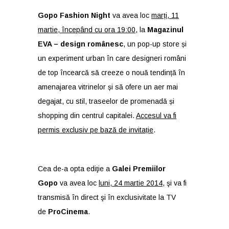
Gopo Fashion Night
va avea loc
marți, 11
martie, începând cu ora 19:00
, la
Magazinul
EVA – design românesc
, un pop-up store și
un experiment urban în care designeri români
de top încearcă să creeze o nouă tendință în
amenajarea vitrinelor și să ofere un aer mai
degajat, cu stil, traseelor de promenadă și
shopping din centrul capitalei.
Accesul va fi
permis exclusiv pe bază de invitație
.
Cea de-a opta ediţie a
Galei Premiilor
Gopo
va avea loc
luni, 24 martie 2014
, şi va fi
transmisă în direct şi în exclusivitate la TV
de
ProCinema
.