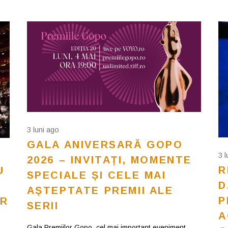
3 luni ago
GALA ANIVERSARĂ GOPO
3 
2026 – INVITAȚI, MOMENTE
R
U
SPECIALE ȘI CELE MAI
D
AȘTEPTATE PREMII ALE
P
OR
SERII
A
Gala Premiilor Gopo, cel mai important eveniment