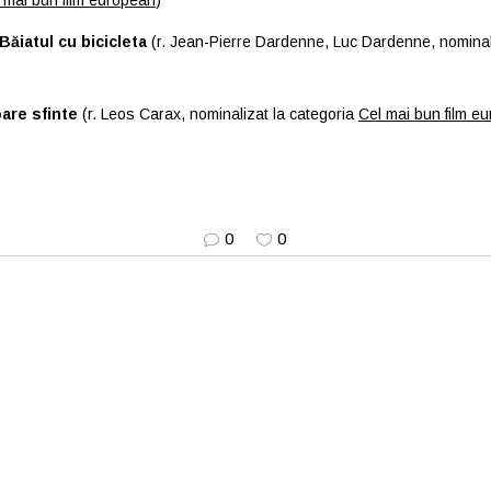
 mai bun film european
)
Băiatul cu bicicleta
(r. Jean-Pierre Dardenne, Luc Dardenne, nominal
are sfinte
(r. Leos Carax, nominalizat la categoria
Cel mai bun film e
0
0