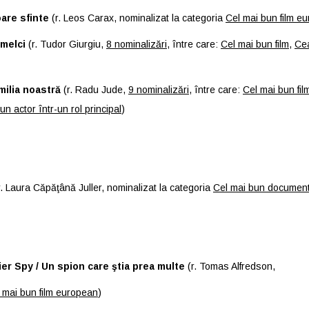
are sfinte
(r. Leos Carax, nominalizat la categoria
Cel mai bun film e
melci
(r. Tudor Giurgiu,
8 nominalizări
, între care:
Cel mai bun film
,
Cea
milia noastră
(r. Radu Jude,
9 nominalizări
, între care:
Cel mai bun fil
un actor într-un rol principal
)
. Laura Căpăţână Juller, nominalizat la categoria
Cel mai bun documen
ier Spy / Un spion care ştia prea multe
(r. Tomas Alfredson,
 mai bun film european
)