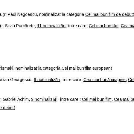
a
(r. Paul Negoescu, nominalizat la categoria
Cel mai bun film de debut
(r. Silviu Purcărete,
11 nominalizări
, între care:
Cel mai bun film
,
Cea ma
rismaki, nominalizat la categoria
Cel mai bun film european
)
Lucian Georgescu,
6 nominalizări
, între care:
Cea mai bună imagine
,
Ce
r. Gabriel Achim,
9 nominalizări
, între care :
Cel mai bun film
,
Cea mai b
de debut
)