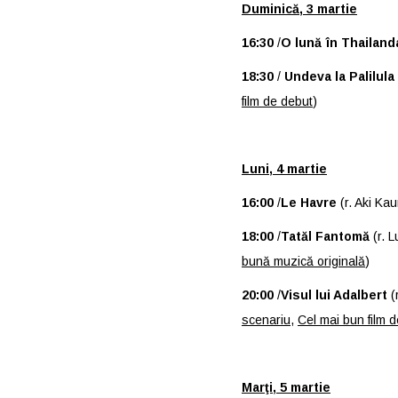
Duminică, 3 martie
16:30
/
O lună în Thailand
18:30
/
Undeva la Palilula
film de debut
)
Luni, 4 martie
16:00
/
Le Havre
(r. Aki Kau
18:00
/
Tatăl Fantomă
(r. 
bună muzică originală
)
20:00
/
Visul lui Adalbert
(
scenariu
,
Cel mai bun film 
Marţi, 5 martie