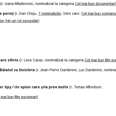
(r. Ivana Mladenovic, nominalizat la categoria
Cel mai bun documentar
pe pereţi
(r. Dan Chişu,
7 nominalizări
, între care:
Cel mai bun scenariu
tor într-un rol secundar
)
are sfinte
(r. Leos Carax, nominalizat la categoria
Cel mai bun film e
Băiatul cu bicicleta
(r. Jean-Pierre Dardenne, Luc Dardenne, nominal
ier Spy / Un spion care ştia prea multe
(r. Tomas Alfredson,
 mai bun film european
)