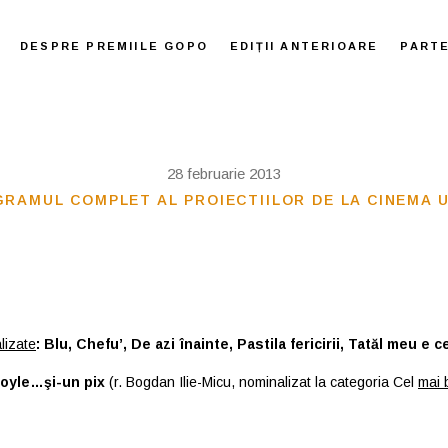
DESPRE PREMIILE GOPO
EDIȚII ANTERIOARE
PART
28 februarie 2013
RAMUL COMPLET AL PROIECTIILOR DE LA CINEMA 
lizate
: Blu, Chefu’, De azi înainte, Pastila fericirii, Tatăl meu e c
Doyle…şi-un pix
(r. Bogdan Ilie-Micu, nominalizat la categoria Cel
mai 