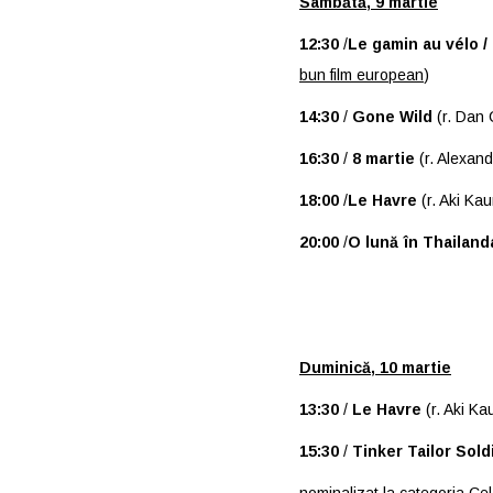
Sâmbătă, 9 martie
12:30
/
Le gamin au vélo / 
bun film european
)
14:30
/
Gone Wild
(r. Dan 
16:30
/
8 martie
(r. Alexand
18:00
/
Le Havre
(r. Aki Kau
20:00
/
O lună în Thailand
Duminică, 10 martie
13:30
/
Le Havre
(r. Aki Ka
15:30
/
Tinker Tailor Sold