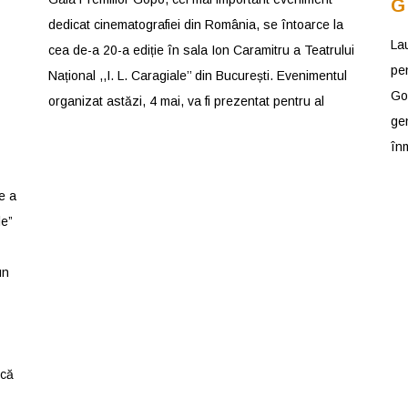
G
dedicat cinematografiei din România, se întoarce la
La
cea de-a 20-a ediție în sala Ion Caramitru a Teatrului
pen
Național ,,I. L. Caragiale’’ din București. Evenimentul
Go
organizat astăzi, 4 mai, va fi prezentat pentru al
gen
înm
e a
le”
un
ică