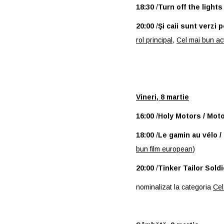
18:30
/
Turn off the lights
20:00
/
Şi caii sunt verzi 
rol principal
,
Cel mai bun ac
Vineri, 8 martie
16:00
/
Holy Motors / Moto
18:00
/
Le gamin au vélo / 
bun film european
)
20:00
/
Tinker Tailor Sold
nominalizat la categoria
Cel