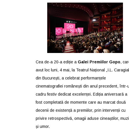
Cea de-a 20-a ediție a
Galei Premiilor Gopo
, car
avut loc luni, 4 mai, la Teatrul Național „I.L. Caragia
din București, a celebrat performanțele
cinematografiei românești din anul precedent, într-
cadru festiv dedicat excelenței. Ediția aniversară a
fost completată de momente care au marcat două
decenii de existență a premiilor, prin intervenții cu
privire retrospectivă, omagii aduse cineaștilor, muz
și umor.