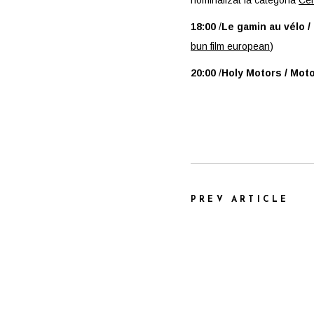
nominalizat la categoria
Cel
18:00
/
Le gamin au vélo / 
bun film european
)
20:00
/
Holy Motors /
Moto
PREV ARTICLE