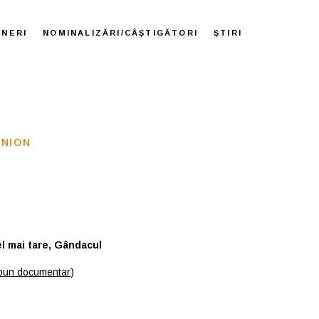
ENERI
NOMINALIZĂRI/CÂȘTIGĂTORI
ȘTIRI
UNION
el m
ai tare, Gândacul
bun documentar
)