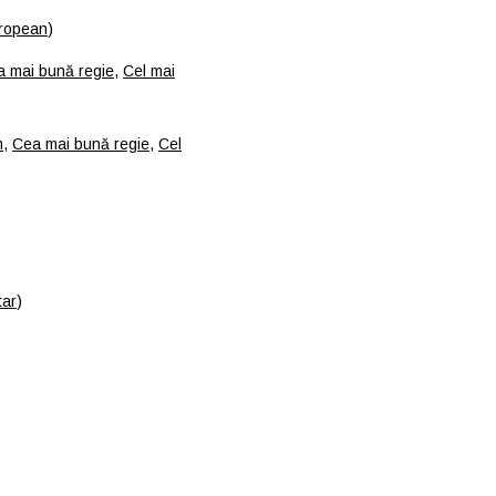
uropean
)
 mai bună regie
,
Cel mai
m
,
Cea mai bună regie
,
Cel
tar
)