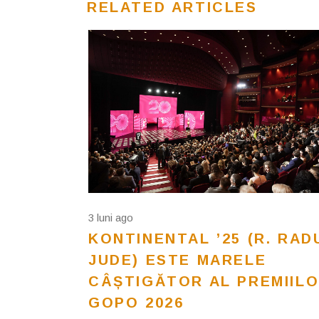
RELATED ARTICLES
3 luni ago
KONTINENTAL ’25 (R. RAD
JUDE) ESTE MARELE
CÂȘTIGĂTOR AL PREMIIL
GOPO 2026