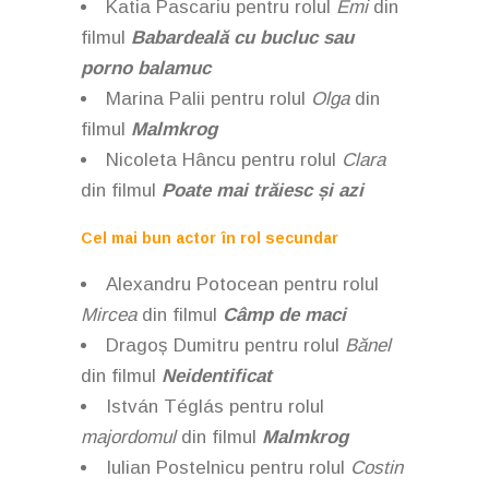
Katia Pascariu pentru rolul
Emi
din
filmul
Babardeală cu bucluc sau
porno balamuc
Marina Palii pentru rolul
Olga
din
filmul
Malmkrog
Nicoleta Hâncu pentru rolul
Clara
din filmul
Poate mai trăiesc și azi
Cel mai bun actor în rol secundar
Alexandru Potocean pentru rolul
Mircea
din filmul
Câmp de maci
Dragoș Dumitru pentru rolul
Bănel
din filmul
Neidentificat
István Téglás pentru rolul
majordomul
din filmul
Malmkrog
Iulian Postelnicu pentru rolul
Costin