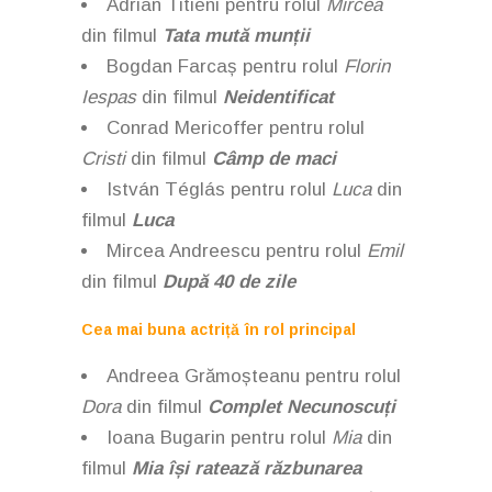
Adrian Titieni pentru rolul
Mircea
din filmul
Tata mută munții
Bogdan Farcaș pentru rolul
Florin
Iespas
din filmul
Neidentificat
Conrad Mericoffer pentru rolul
Cristi
din filmul
Câmp de maci
István Téglás pentru rolul
Luca
din
filmul
Luca
Mircea Andreescu pentru rolul
Emil
din filmul
După 40 de zile
Cea mai buna actriță în rol principal
Andreea Grămoșteanu pentru rolul
Dora
din filmul
Complet Necunoscuți
Ioana Bugarin pentru rolul
Mia
din
filmul
Mia își ratează răzbunarea