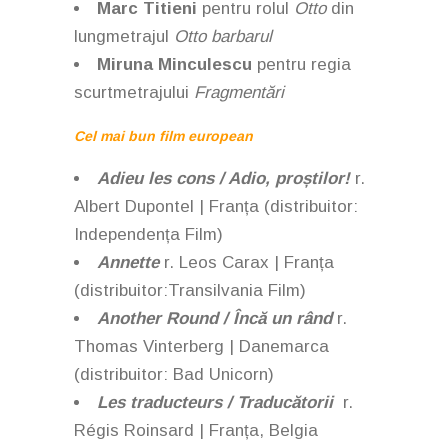
Marc Titieni
pentru rolul
Otto
din
lungmetrajul
Otto barbarul
Miruna Minculescu
pentru regia
scurtmetrajului
Fragmentări
Cel mai bun film european
Adieu les cons / Adio, proștilor!
r.
Albert Dupontel | Franța (distribuitor:
Independența Film)
Annette
r. Leos Carax | Franța
(distribuitor:Transilvania Film)
Another Round / Încă un rând
r.
Thomas Vinterberg | Danemarca
(distribuitor: Bad Unicorn)
Les traducteurs / Traducătorii
r.
Régis Roinsard | Franța, Belgia