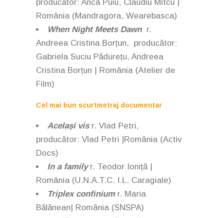
producător: Anca Puiu, Claudiu Mitcu |
România (Mandragora, Wearebasca)
When Night Meets Dawn
r.
Andreea Cristina Borțun, producător:
Gabriela Suciu Pădurețu, Andreea
Cristina Borțun | România (Atelier de
Film)
Cel mai bun scurtmetraj documentar
Același vis
r. Vlad Petri,
producător: Vlad Petri |România (Activ
Docs)
In a family
r. Teodor Ioniță |
România (U.N.A.T.C. I.L. Caragiale)
Triplex confinium
r. Maria
Bălănean| România (SNSPA)