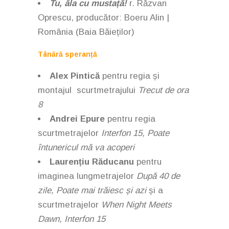
Tu, ăla cu mustață!
r. Răzvan
Oprescu, producător: Boeru Alin |
România (Baia Băieților)
Tânără speranță
Alex Pintică
pentru regia și
montajul scurtmetrajului
Trecut de ora
8
Andrei Epure
pentru regia
scurtmetrajelor
Interfon 15, Poate
întunericul mă va acoperi
Laurențiu Răducanu
pentru
imaginea lungmetrajelor
După 40 de
zile, Poate mai trăiesc și azi
și a
scurtmetrajelor
When Night Meets
Dawn, Interfon 15