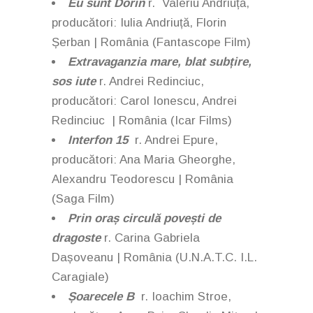
Eu sunt Dorin
r. Valeriu Andriuță,
producători: Iulia Andriuță, Florin
Șerban | România (Fantascope Film)
Extravaganzia mare, blat subțire,
sos iute
r. Andrei Redinciuc,
producători: Carol Ionescu, Andrei
Redinciuc | România (Icar Films)
Interfon 15
r. Andrei Epure,
producători: Ana Maria Gheorghe,
Alexandru Teodorescu | România
(Saga Film)
Prin oraș circulă povești de
dragoste
r. Carina Gabriela
Dașoveanu | România (U.N.A.T.C. I.L.
Caragiale)
Șoarecele B
r. Ioachim Stroe,