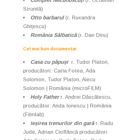
Complet Necunoscuți
(r. Octavian
Strunilă)
Otto barbarul
(r. Ruxandra
Ghițescu)
România Sălbatică
(r. Dan Dinu)
Cel mai bun documentar
Casa cu păpuși
r. Tudor Platon,
producători: Carla Fotea, Ada
Solomon, Tudor Platon, Alecu
Solomon | România (microFILM)
Holy Father
r. Andrei Dăscălescu,
producător: Anda Ionescu | România
(Filmlab)
Ieșirea trenurilor din gară
r. Radu
Jude, Adrian Cioflâncă
producători: