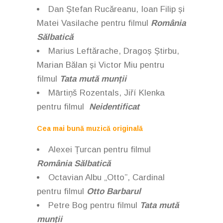
Dan Ștefan Rucăreanu, Ioan Filip și
Matei Vasilache
pentru filmul
România
Sălbatică
Marius Leftărache, Dragoș Știrbu,
Marian Bălan și Victor Miu pentru
filmul
Tata mută munții
Mārtiņš Rozentals, Jiří Klenka
pentru filmul
Neidentificat
Cea mai bună muzică originală
Alexei Țurcan pentru filmul
România Sălbatică
Octavian Albu „Otto”, Cardinal
pentru filmul
Otto Barbarul
Petre Bog pentru filmul
Tata mută
munții