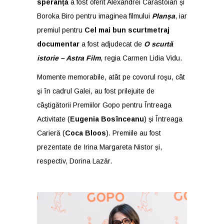
speranță
a fost oferit Alexandrei Carastoian și
Boroka Biro pentru imaginea filmului
Planșa
, iar
premiul pentru
Cel mai bun scurtmetraj
documentar
a fost adjudecat de
O scurtă
istorie – Astra Film
, regia Carmen Lidia Vidu.
Momente memorabile, atât pe covorul roşu, cât
şi în cadrul Galei, au fost prilejuite de
câştigătorii Premiilor Gopo pentru Întreaga
Activitate (
Eugenia Bosînceanu
) și Întreaga
Carieră (
Coca Bloos
). Premiile au fost
prezentate de Irina Margareta Nistor și,
respectiv, Dorina Lazăr.