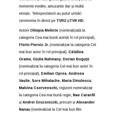
momente inedite, amuzante dar și multă
emoție. Telespectatorii au putut urmări
ceremonia în direct pe
TVR2
și
TVR HD
.
Actorii
Olimpia Melinte
(nominalizată la
categoria Cea mai bună actriță în rol principal),
Florin Piersic Jr.
(nominalizat la categoria Cel
mai bun actor în rol principal),
Cătălina
Grama
,
Giulia Nahmany
,
Dorian Boguță
(nominalizat la categoria Cel mai bun actor în
rol principal),
Emilian Oprea
,
Andreea
Vasile
,
Sore Mihalache
,
Maria Dinulescu
,
Malvina Cservenschi,
regizorii nominalizați
la categoria Cea mai bună regie,
Nae Caranfil
și
Andrei Gruzsniczki,
precum și
Alexander
Nanau
(nominalizat la Cel mai bun film