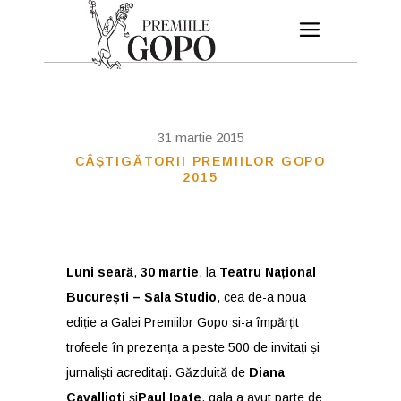
31 martie 2015
CÂȘTIGĂTORII PREMIILOR GOPO
2015
Luni seară
,
30 martie
, la
Teatru Național
București – Sala Studio
, cea de-a noua
ediție a Galei Premiilor Gopo și-a împărțit
trofeele în prezența a peste 500 de invitați și
jurnaliști acreditați. Găzduită de
Diana
Cavallioti
și
Paul Ipate
, gala a avut parte de