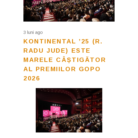
3 luni ago
KONTINENTAL ’25 (R.
RADU JUDE) ESTE
MARELE CÂȘTIGĂTOR
AL PREMIILOR GOPO
2026