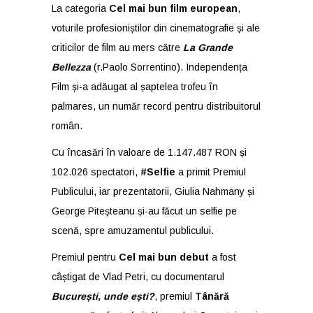
La categoria
Cel mai bun film european
,
voturile profesioniștilor din cinematografie și ale
criticilor de film au mers către
La Grande
Bellezza
(r.Paolo Sorrentino). Independența
Film și-a adăugat al șaptelea trofeu în
palmares, un număr record pentru distribuitorul
român.
Cu încasări în valoare de 1.147.487 RON și
102.026 spectatori,
#Selfie
a primit Premiul
Publicului, iar prezentatorii, Giulia Nahmany și
George Piteșteanu și-au făcut un selfie pe
scenă, spre amuzamentul publicului.
Premiul pentru
Cel mai bun debut
a fost
câștigat de Vlad Petri, cu documentarul
București, unde ești?
, premiul
Tânără