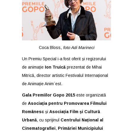
Coca Bloss,
foto Adi Marineci
Un Premiu Special i-a fost oferit și regizorului
de animație
Ion Truică
prezentat de Mihai
Mitrică, director artistic Festivalul Internațional
de Animație Anim`est.
Gala Premiilor Gopo 2015
este organizată
de
Asociația pentru Promovarea Filmului
Românesc
și
Asociația Film și Cultură
Urbană
, cu sprijinul
Centrului Național al
Cinematografiei
,
Primăriei Municipiului