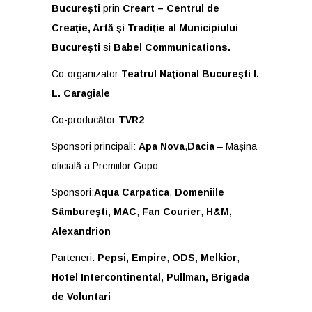
Bucureşti
prin
Creart – Centrul de
Creaţie, Artă şi Tradiţie al Municipiului
Bucureşti
si
Babel Communications.
Co-organizator:
Teatrul Naţional Bucureşti I.
L. Caragiale
Co-producător:
TVR2
Sponsori principali:
Apa Nova
,
Dacia
– Mașina
oficială a Premiilor Gopo
Sponsori:
Aqua Carpatica
,
Domeniile
Sâmburești
,
MAC
,
Fan Courier
,
H&M,
Alexandrion
Parteneri:
Pepsi,
Empire
,
ODS
,
Melkior
,
Hotel Intercontinental, Pullman, Brigada
de Voluntari