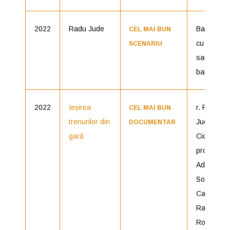
2022
Radu Jude
Babardeal
CEL MAI BUN
cu bucluc
SCENARIU
sau porno
balamuc
2022
Ieșirea
r. Radu
CEL MAI BUN
trenurilor din
Jude, Adri
DOCUMENTAR
gară
Cioflâncă
producător
Ada
Solomon,
Carla Fote
Radu Jude
România