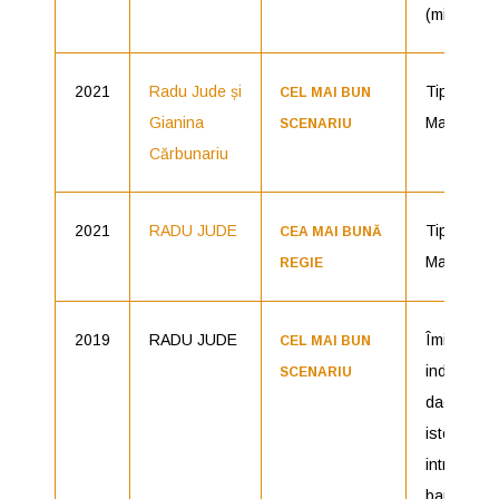
(microFIL
2021
Radu Jude și
Tipografic
CEL MAI BUN
Gianina
Majuscul
SCENARIU
Cărbunariu
2021
RADU JUDE
Tipografic
CEA MAI BUNĂ
Majuscul
REGIE
2019
RADU JUDE
Îmi este
CEL MAI BUN
indiferent
SCENARIU
dacă în
istorie vo
intra ca
barbari