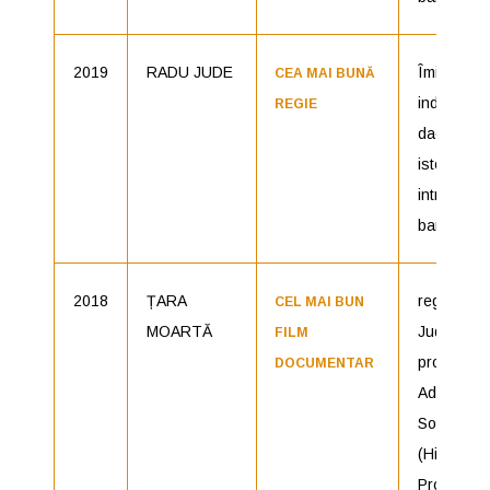
2019
RADU JUDE
Îmi este
CEA MAI BUNĂ
indiferent
REGIE
dacă în
istorie vo
intra ca
barbari
2018
ȚARA
regia: Ra
CEL MAI BUN
MOARTĂ
Jude,
FILM
producăto
DOCUMENTAR
Ada
Solomon
(HiFilm
Productio