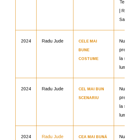
Teodores
| România 
Saga Film
2024
Radu Jude
Nu aștept
CELE MAI
prea mult 
BUNE
la sfîrșitul
COSTUME
lumii
2024
Radu Jude
Nu aștept
CEL MAI BUN
prea mult 
SCENARIU
la sfîrșitul
lumii
2024
Radu Jude
Nu aștept
CEA MAI BUNĂ