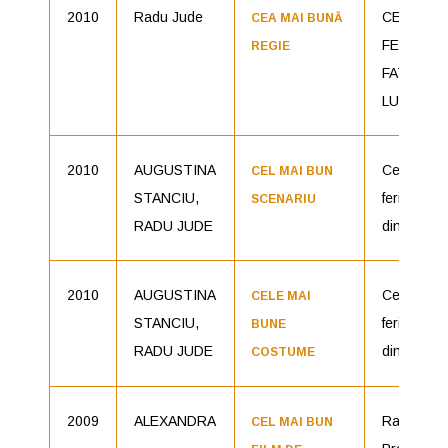
2010
Radu Jude
CEA MAI
CEA MAI BUNĂ
FERICITĂ
REGIE
FATĂ DIN
LUME
2010
AUGUSTINA
Cea mai
CEL MAI BUN
STANCIU,
fericită fat
SCENARIU
RADU JUDE
din lume
2010
AUGUSTINA
Cea mai
CELE MAI
STANCIU,
fericită fat
BUNE
RADU JUDE
din lume
COSTUME
2009
ALEXANDRA
Radu Jude
CEL MAI BUN