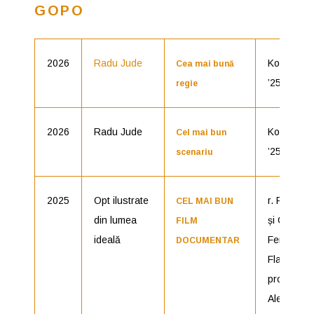
GOPO
2026
Radu Jude
Kontinenta
Cea mai bună
’25
regie
2026
Radu Jude
Kontinenta
Cel mai bun
’25
scenariu
2025
Opt ilustrate
r. Radu J
CEL MAI BUN
din lumea
și Christia
FILM
ideală
Ferencz-
DOCUMENTAR
Flatz,
producăto
Alexandru