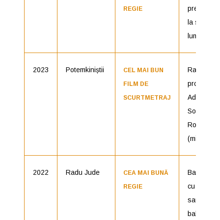
prea mult 
REGIE
la sfîrșitul
lumii
2023
Potemkiniștii
Radu Jude
CEL MAI BUN
producăto
FILM DE
Ada
SCURTMETRAJ
Solomon |
România
(microFilm
2022
Radu Jude
Babardeal
CEA MAI BUNĂ
cu bucluc
REGIE
sau porno
balamuc