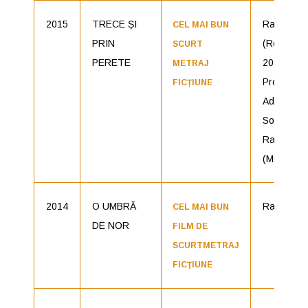
2015
TRECE ȘI
Radu Jude
CEL MAI BUN
PRIN
(România,
SCURT
PERETE
2014),
METRAJ
Producăto
FICȚIUNE
Ada
Solomon,
Radu Jud
(Micro Fil
2014
O UMBRĂ
Radu Jud
CEL MAI BUN
DE NOR
FILM DE
SCURTMETRAJ
FICŢIUNE