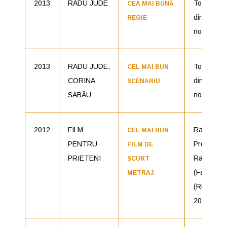
2013
RADU JUDE
Toată lum
CEA MAI BUNĂ
din familia
REGIE
noastră
2013
RADU JUDE,
Toată lum
CEL MAI BUN
CORINA
din familia
SCENARIU
SABĂU
noastră
2012
FILM
Radu Jude
CEL MAI BUN
PENTRU
Producăto
FILM DE
PRIETENI
Radu Jud
SCURT
(Fast Film
METRAJ
(România,
2011)