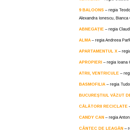
9 BALOONS
– regia Teodo
Alexandra Ionescu, Bianca
ABNEGAȚIE
– regia Claud
ALMA
– regia Andreea Par
APARTAMENTUL X
– regi
APROPIERI
– regia Ioana 
ATRII, VENTRICULE
– reg
BASMOFILIA
– regia Tudo
BUCUREȘTIUL VĂZUT D
CĂLĂTORII RECICLATE
–
CANDY CAN
– regia Anto
CÂNTEC DE LEAGĂN
– r