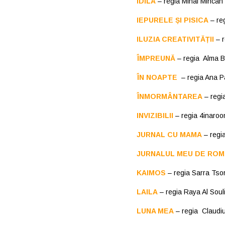
IDILA
– regia Mihai Mincan
IEPURELE ȘI PISICA
– re
ILUZIA CREATIVITĂȚII
– r
ÎMPREUNĂ
– regia Alma B
ÎN NOAPTE
– regia Ana P
ÎNMORMÂNTAREA
– regi
INVIZIBILII
– regia 4inaro
JURNAL CU MAMA
– regi
JURNALUL MEU DE ROM
KAIMOS
– regia Sarra Tso
LAILA
– regia Raya Al Sou
LUNA MEA
– regia Claudiu