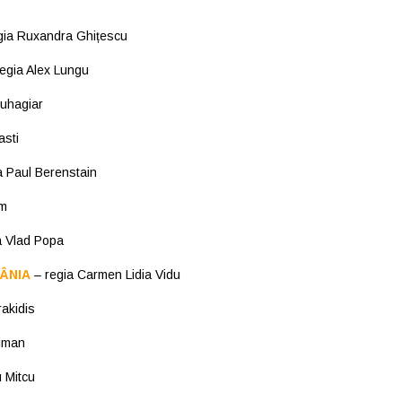
gia Ruxandra Ghițescu
egia Alex Lungu
uhagiar
asti
a Paul Berenstain
om
a Vlad Popa
ÂNIA
– regia Carmen Lidia Vidu
rakidis
liman
 Mitcu