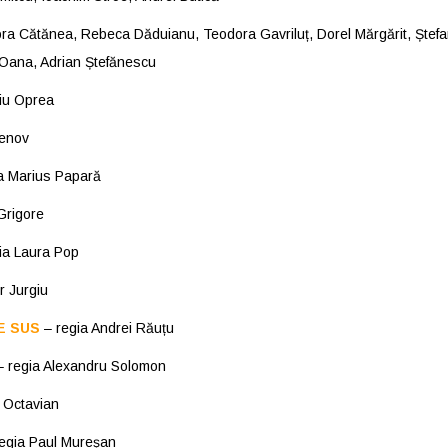
ra Cătănea, Rebeca Dăduianu, Teodora Gavriluț, Dorel Mărgărit, Ștefa
 Oana, Adrian Ștefănescu
iu Oprea
fenov
a Marius Papară
Grigore
ia Laura Pop
r Jurgiu
E SUS
– regia Andrei Răuțu
 regia Alexandru Solomon
n Octavian
egia Paul Mureșan