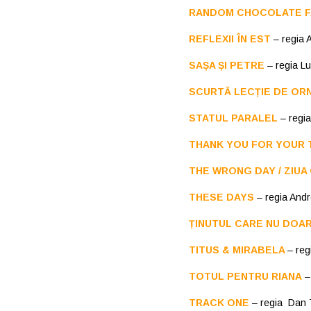
RANDOM CHOCOLATE F
REFLEXII ÎN EST
– regia 
SAȘA ȘI PETRE
– regia Lu
SCURTĂ LECȚIE DE OR
STATUL PARALEL
– regi
THANK YOU FOR YOUR 
THE WRONG DAY / ZIUA
THESE DAYS
– regia Andr
ȚINUTUL CARE NU DOA
TITUS & MIRABELA
– reg
TOTUL PENTRU RIANA
– 
TRACK ONE
– regia Dan 