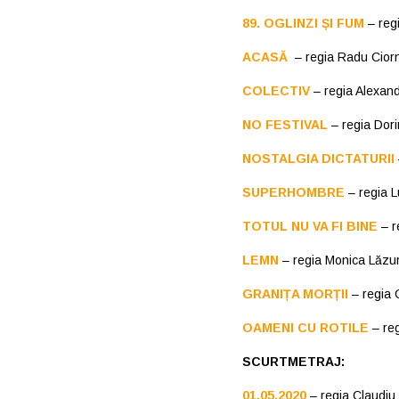
89. OGLINZI ȘI FUM
– reg
ACASĂ
– regia Radu Ciorn
COLECTIV
– regia Alexan
NO FESTIVAL
– regia Dor
NOSTALGIA DICTATURII
SUPERHOMBRE
– regia L
TOTUL NU VA FI BINE
– r
LEMN
– regia Monica Lăzu
GRANIȚA MORȚII
– regia 
OAMENI CU ROTILE
– reg
SCURTMETRAJ:
01.05.2020
– regia Claudiu 