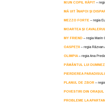
M:UN COPIL RĂPIT
– reg
MĂ UIT ÎNAPOI ȘI DISPA
MEZZO FORTE
– regia E
MOARTEA ȘI CAVALERU
MY FRIEND
– regia Marin
OASPEȚII
– regia Răzvan
OLIMPIA
– regia Ana Pred
PĂMÂNTUL LUI DUMNE
PIERDEREA PARADISUL
PLANUL DE ZBOR
– regi
POVESTIRI DIN ORAȘU
PROBLEME LA APARTAM