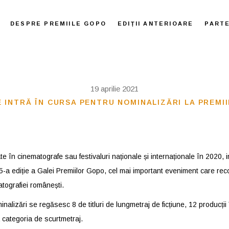
DESPRE PREMIILE GOPO
EDIȚII ANTERIOARE
PART
19 aprilie 2021
 INTRĂ ÎN CURSA PENTRU NOMINALIZĂRI LA PREMI
te în cinematografe sau festivaluri naționale și internaționale în 2020, 
15-a ediție a Galei Premiilor Gopo, cel mai important eveniment care 
atografiei românești.
nalizări se regăsesc 8 de titluri de lungmetraj de ficțiune, 12 producții
 categoria de scurtmetraj.