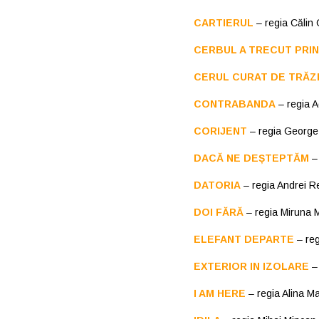
CARTIERUL
– regia Călin 
CERBUL A TRECUT PRIN
CERUL CURAT DE TRĂZ
CONTRABANDA
– regia A
CORIJENT
– regia Georg
DACĂ NE DEȘTEPTĂM
– 
DATORIA
– regia Andrei R
DOI FĂRĂ
– regia Miruna 
ELEFANT DEPARTE
– reg
EXTERIOR IN IZOLARE
–
I AM HERE
– regia Alina M