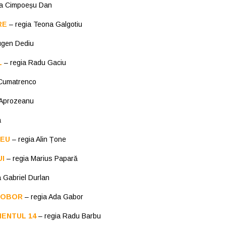
ia Cimpoeșu Dan
RE
– regia Teona Galgotiu
ugen Dediu
L
– regia Radu Gaciu
 Cumatrenco
 Aprozeanu
a
ZEU
– regia Alin Țone
UI
– regia Marius Papară
a Gabriel Durlan
L OBOR
– regia Ada Gabor
ENTUL 14
– regia Radu Barbu