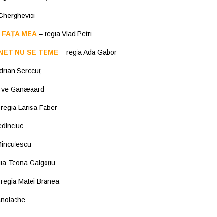
Gherghevici
 FAȚA MEA
– regia Vlad Petri
NET NU SE TEME
– regia Ada Gabor
drian Serecuț
e ve Gänæaard
regia Larisa Faber
edinciuc
Minculescu
ia Teona Galgoțiu
 regia Matei Branea
anolache