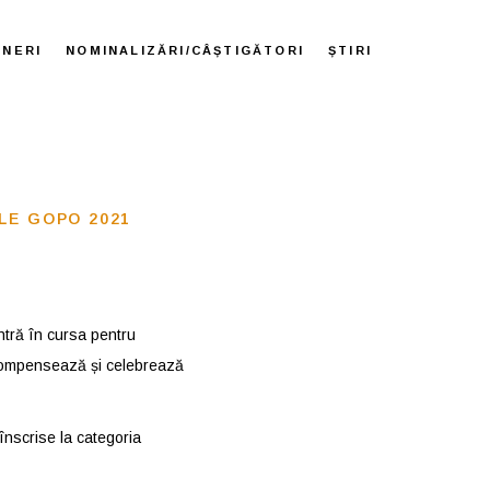
ENERI
NOMINALIZĂRI/CÂȘTIGĂTORI
ȘTIRI
ILE GOPO 2021
intră în cursa pentru
recompensează și celebrează
 înscrise la categoria