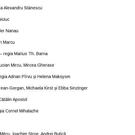
ia Alexandru Stănescu
iciuc
der Nanau
in Marcu
– regia Marius Th. Barna
ucian Mircu, Mircea Gherase
egia Adrian Pîrvu și Helena Maksyom
rean-Gorgan, Michaela Kirst și Ebba Sinzinger
Cătălin Apostol
ia Cornel Mihalache
Mitcu, Ioachim Stroe, Andrei Butică