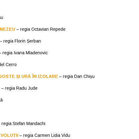
șu
MNEZEU
– regia Octavian Repede
– regia Florin Șerban
 regia Ivana Mladenovic
del Cerro
OSTE ȘI URĂ ÎN IZOLARE
– regia Dan Chișu
– regia Radu Jude
ță
 regia Stefan Mandachi
EVOLUȚII
– regia Carmen Lidia Vidu