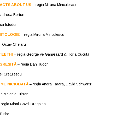
ACTS ABOUT US
– regia Miruna Minculescu
Andreea Bortun
ca Istodor
NITOLOGIE
– regia Miruna Minculescu
a Octav Chelaru
TEETH!
– regia George ve Gänæaard & Horia Cucută
 GREȘITĂ
– regia Dan Tudor
ei Crețulescu
RME NICIODATĂ
– regia Andra Tarara, David Schwartz
ia Melania Crisan
regia Mihai Gavril Dragolea
Tudor