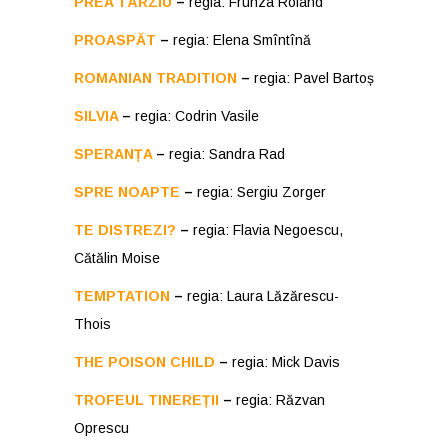
PREA TÂRZIU
–
regia: Frunza Roland
PROASPĂT
–
regia: Elena Smîntînă
ROMANIAN TRADITION
–
regia: Pavel Bartoș
SILVIA
–
regia: Codrin Vasile
SPERANȚA
–
regia: Sandra Rad
SPRE NOAPTE
–
regia: Sergiu Zorger
TE DISTREZI?
–
regia: Flavia Negoescu,
Cătălin Moise
TEMPTATION
–
regia: Laura Lăzărescu-
Thois
THE POISON CHILD
–
regia: Mick Davis
TROFEUL TINEREȚII
–
regia: Răzvan
Oprescu