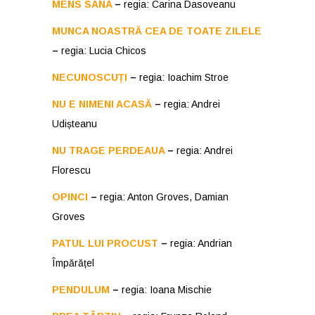
MENS SANA
–
regia: Carina Dasoveanu
MUNCA NOASTRĂ CEA DE TOATE ZILELE
–
regia: Lucia Chicos
NECUNOSCUȚI
–
regia: Ioachim Stroe
NU E NIMENI ACASĂ
–
regia: Andrei
Udișteanu
NU TRAGE PERDEAUA
–
regia: Andrei
Florescu
OPINCI
–
regia: Anton Groves, Damian
Groves
PATUL LUI PROCUST
–
regia: Andrian
Împărățel
PENDULUM
–
regia: Ioana Mischie