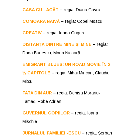
CASA CU LACĂT
–
regia: Diana Gavra
COMOARA NAIVĂ
–
regia: Copel Moscu
CREATIV
–
regia: Ioana Grigore
DISTANȚA DINTRE MINE ȘI MINE
–
regia:
Dana Bunescu, Mona Nicoară
EMIGRANT BLUES: UN ROAD MOVIE ÎN 2
½ CAPITOLE
–
regia: Mihai Mincan, Claudiu
Mitcu
FATA DIN AUR
–
regia: Denisa Morariu-
Tamaș, Robe Adrian
GUVERNUL COPIILOR
–
regia: Ioana
Mischie
JURNALUL FAMILIEI -ESCU
–
regia: Șerban