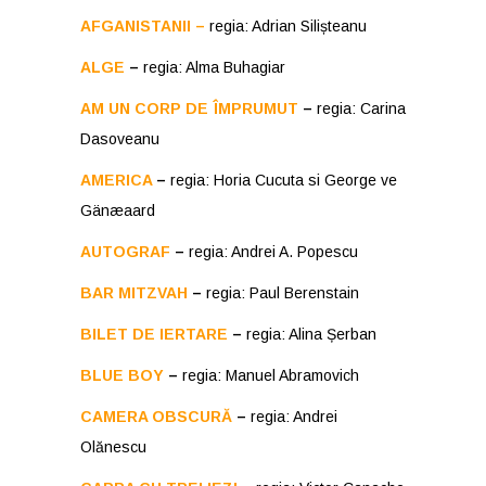
AFGANISTANII
–
regia: Adrian Silișteanu
ALGE
–
regia: Alma Buhagiar
AM UN CORP DE ÎMPRUMUT
–
regia: Carina
Dasoveanu
AMERICA
–
regia:
Horia Cucuta si George ve
Gänæaard
AUTOGRAF
–
regia: Andrei A. Popescu
BAR MITZVAH
–
regia: Paul Berenstain
BILET DE IERTARE
–
regia: Alina Șerban
BLUE BOY
–
regia: Manuel Abramovich
CAMERA OBSCURĂ
–
regia: Andrei
Olănescu