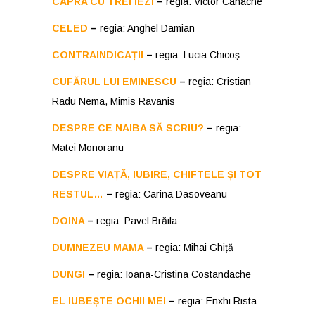
CAPRA CU TREI IEZI
–
regia: Victor Canache
CELED
–
regia: Anghel Damian
CONTRAINDICAȚII
–
regia: Lucia Chicoș
CUFĂRUL LUI EMINESCU
–
regia: Cristian
Radu Nema, Mimis Ravanis
DESPRE CE NAIBA SĂ SCRIU?
–
regia:
Matei Monoranu
DESPRE VIAȚĂ, IUBIRE, CHIFTELE ȘI TOT
RESTUL…
–
regia: Carina Dasoveanu
DOINA
–
regia: Pavel Brăila
DUMNEZEU MAMA
–
regia: Mihai Ghiță
DUNGI
–
regia: Ioana-Cristina Costandache
EL IUBEȘTE OCHII MEI
–
regia: Enxhi Rista