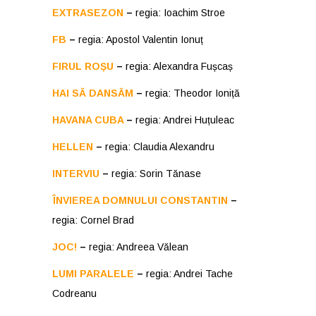
EXTRASEZON
–
regia: Ioachim Stroe
FB
–
regia: Apostol Valentin Ionuț
FIRUL ROȘU
–
regia: Alexandra Fușcaș
HAI SĂ DANSĂM
–
regia: Theodor Ioniță
HAVANA CUBA
–
regia: Andrei Huțuleac
HELLEN
–
regia: Claudia Alexandru
INTERVIU
–
regia: Sorin Tănase
ÎNVIEREA DOMNULUI CONSTANTIN
–
regia: Cornel Brad
JOC!
–
regia: Andreea Vălean
LUMI PARALELE
–
regia: Andrei Tache
Codreanu