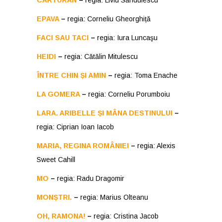
CĂRTURAN
–
regia: Liviu Săndulescu
EPAVA
–
regia: Corneliu Gheorghiță
FACI SAU TACI
–
regia: Iura Luncaşu
HEIDI
–
regia: Cătălin Mitulescu
ÎNTRE CHIN ȘI AMIN
–
regia: Toma Enache
LA GOMERA
–
regia: Corneliu Porumboiu
LARA. ARIBELLE ȘI MÂNA DESTINULUI
–
regia: Ciprian Ioan Iacob
MARIA, REGINA ROMÂNIEI
–
regia: Alexis
Sweet Cahill
MO
–
regia: Radu Dragomir
MONȘTRI.
–
regia: Marius Olteanu
OH, RAMONA!
–
regia: Cristina Jacob