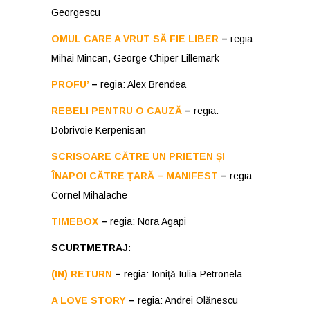
Georgescu
OMUL CARE A VRUT SĂ FIE LIBER
–
regia:
Mihai Mincan, George Chiper Lillemark
PROFU’
–
regia: Alex Brendea
REBELI PENTRU O CAUZĂ
–
regia:
Dobrivoie Kerpenisan
SCRISOARE CĂTRE UN PRIETEN ȘI
ÎNAPOI CĂTRE ȚARĂ – MANIFEST
–
regia:
Cornel Mihalache
TIMEBOX
–
regia: Nora Agapi
SCURTMETRAJ:
(IN) RETURN
–
regia:
Ioniță Iulia-Petronela
A LOVE STORY
–
regia: Andrei Olănescu