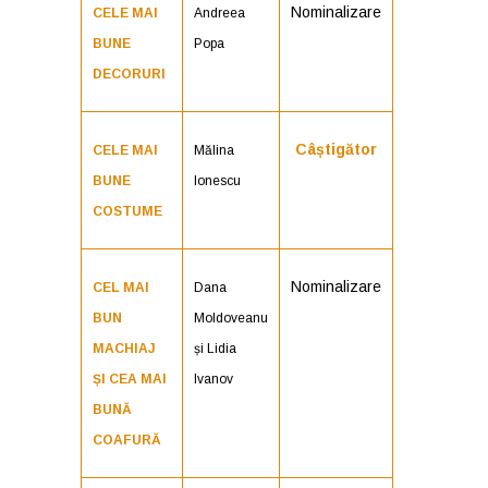
Nominalizare
CELE MAI
Andreea
BUNE
Popa
DECORURI
Câștigător
CELE MAI
Mălina
BUNE
Ionescu
COSTUME
Nominalizare
CEL MAI
Dana
BUN
Moldoveanu
MACHIAJ
și Lidia
ȘI CEA MAI
Ivanov
BUNĂ
COAFURĂ