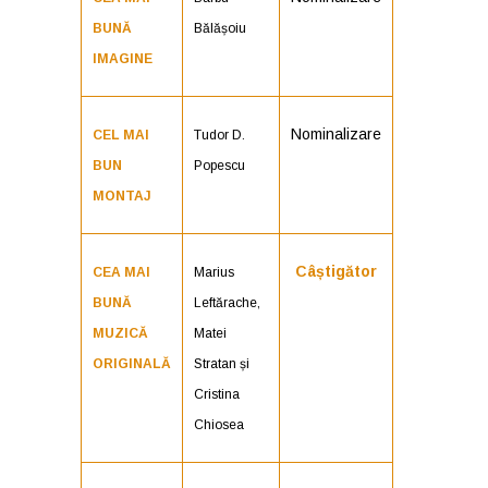
BUNĂ
Bălășoiu
IMAGINE
Nominalizare
CEL MAI
Tudor D.
BUN
Popescu
MONTAJ
Câștigător
CEA MAI
Marius
BUNĂ
Leftărache,
MUZICĂ
Matei
ORIGINALĂ
Stratan și
Cristina
Chiosea