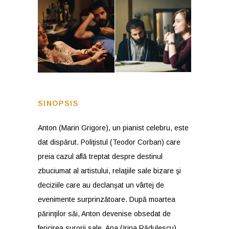
SINOPSIS
Anton (Marin Grigore), un pianist celebru, este
dat dispărut. Poliţistul (Teodor Corban) care
preia cazul află treptat despre destinul
zbuciumat al artistului, relaţiile sale bizare şi
deciziile care au declanşat un vârtej de
evenimente surprinzătoare. După moartea
părinţilor săi, Anton devenise obsedat de
fericirea surorii sale, Ana (Irina Rădulescu),