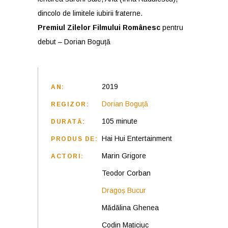
dincolo de limitele iubirii fraterne.
Premiul Zilelor Filmului Românesc
pentru
debut – Dorian Boguță
2019
AN:
Dorian Boguță
REGIZOR:
105 minute
DURATĂ:
Hai Hui Entertainment
PRODUS DE:
Marin Grigore
ACTORI:
Teodor Corban
Dragoș Bucur
Mădălina Ghenea
Codin Maticiuc