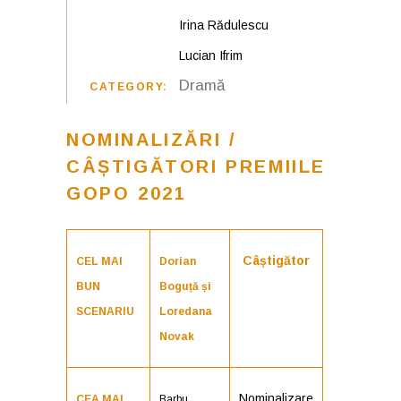
Irina Rădulescu
Lucian Ifrim
Dramă
CATEGORY:
NOMINALIZĂRI /
CÂȘTIGĂTORI PREMIILE
GOPO 2021
Câștigător
CEL MAI
Dorian
BUN
Boguță și
SCENARIU
Loredana
Novak
Nominalizare
CEA MAI
Barbu