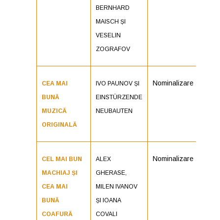
BERNHARD
MAISCH ȘI
VESELIN
ZOGRAFOV
Nominalizare
CEA MAI
IVO PAUNOV ȘI
BUNĂ
EINSTÜRZENDE
MUZICĂ
NEUBAUTEN
ORIGINALĂ
Nominalizare
CEL MAI BUN
ALEX
MACHIAJ ȘI
GHERASE,
CEA MAI
MILEN IVANOV
BUNĂ
ȘI IOANA
COAFURĂ
COVALI