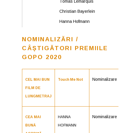
Tómas Lemarquis
Christian Bayerlein
Hanna Hofmann
NOMINALIZĂRI /
CÂȘTIGĂTORI PREMIILE
GOPO 2020
Nominalizare
CEL MAI BUN
Touch Me Not
FILM DE
LUNGMETRAJ
Nominalizare
CEA MAI
HANNA
BUNĂ
HOFMANN