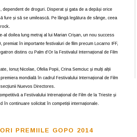
său, dependent de droguri. Disperat și gata de a depăși orice
e să fure și să se umilească. Pe lângă legătura de sânge, ceea
 rock.
al doilea lung metraj al lui Marian Crișan, un nou success
, premiat în importante festivaluri de film precum Locarno IFF,
gatron distins cu Palm d’Or la Festivalul Internațional de Film
ate, Ionuț Nicolae, Ofelia Popii, Crina Semciuc și mulți alții
t premiera mondială în cadrul Festivalului Internațional de Film
 secțiunii Nuevos Directores.
etitivă a Festivalului Intrenațional de Film de la Trieste și
d în continuare solicitat în competiții internaționale.
ORI PREMIILE GOPO 2014