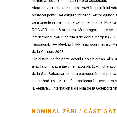
limitele a ceea ce e social și moral acceptabil.
Viața de zi cu zi a tatălui orbitează în jurul fiului 
obstacol pentru a-i asigura fericirea, Victor ajung
ce îi unește și mai mult pe cei doi e muzica. Muzica
ROCKER, o nouă producție Mandragora, este cel de-
internațional alături de filmul de debut Morgen (2010
Tessaloniki IFF, Reykjavik IFF) sau scurtmetrajul Me
de la Cannes 2008.
Din distribuție fac parte actorii Dan Chiorean, Alin St
aflați la prima apariție cinematografică. Filmul a avu
de la San Sebastian unde a participat în competiția
De curând, ROCKER a fost proiectat în secțiunea comp
la Festivalul Internațional de Film de la Göteborg fiin
NOMINALIZĂRI / CÂȘTIGĂT