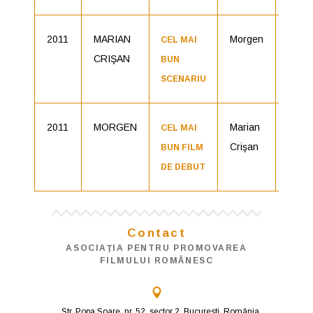
2011
MARIAN
Morgen
Nomin
CEL MAI
CRIŞAN
BUN
SCENARIU
2011
MORGEN
Marian
Nomin
CEL MAI
Crişan
BUN FILM
DE DEBUT
Contact
ASOCIAŢIA PENTRU PROMOVAREA
FILMULUI ROMÂNESC
Str. Popa Soare, nr. 52, sector 2, Bucuresti, România