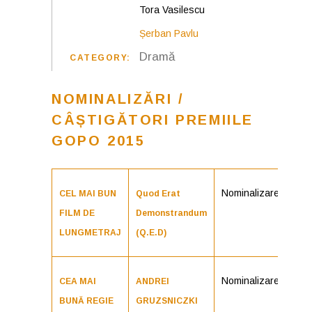
Tora Vasilescu
Șerban Pavlu
Dramă
CATEGORY:
NOMINALIZĂRI /
CÂȘTIGĂTORI PREMIILE
GOPO 2015
Nominalizare
CEL MAI BUN
Quod Erat
FILM DE
Demonstrandum
LUNGMETRAJ
(Q.E.D)
Nominalizare
CEA MAI
ANDREI
BUNĂ REGIE
GRUZSNICZKI