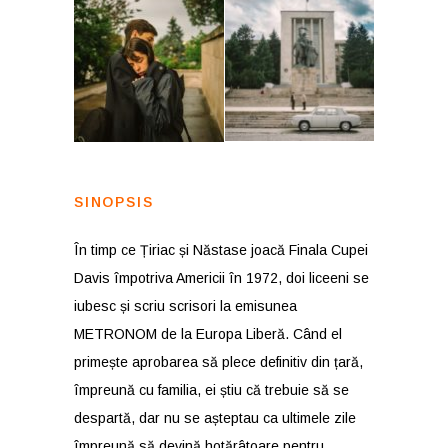
SINOPSIS
În timp ce Țiriac și Năstase joacă Finala Cupei
Davis împotriva Americii în 1972, doi liceeni se
iubesc și scriu scrisori la emisunea
METRONOM de la Europa Liberă. Când el
primește aprobarea să plece definitiv din țară,
împreună cu familia, ei știu că trebuie să se
despartă, dar nu se așteptau ca ultimele zile
împreună să devină hotărâtoare pentru