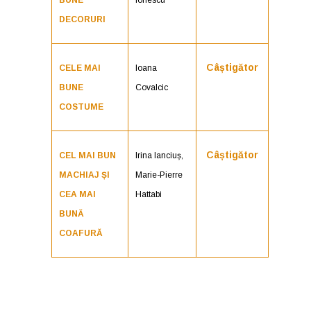
BUNE
Ionescu
DECORURI
Câștigător
CELE MAI
Ioana
BUNE
Covalcic
COSTUME
Câștigător
CEL MAI BUN
Irina Ianciuș,
MACHIAJ ȘI
Marie-Pierre
CEA MAI
Hattabi
BUNĂ
COAFURĂ