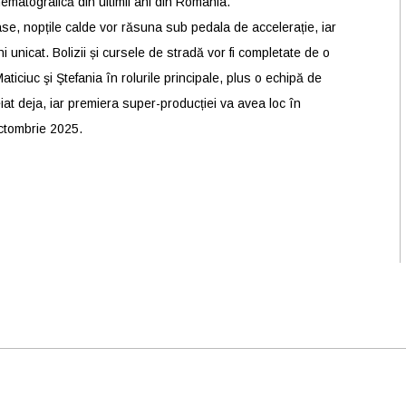
ematografică din ultimii ani din România.
ase, nopțile calde vor răsuna sub pedala de accelerație, iar
i unicat. Bolizii și cursele de stradă vor fi completate de o
iciuc şi Ştefania în rolurile principale, plus o echipă de
eiat deja, iar premiera super-producției va avea loc în
ctombrie 2025.