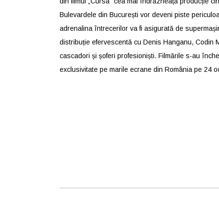
din filmul „Cursa” cea mai îndrăzneață producție cin
Bulevardele din București vor deveni piste periculo
adrenalina întrecerilor va fi asigurată de supermașin
distribuție efervescentă cu Denis Hanganu, Codin Mat
cascadori și șoferi profesioniști. Filmările s-au înch
exclusivitate pe marile ecrane din România pe 24 o