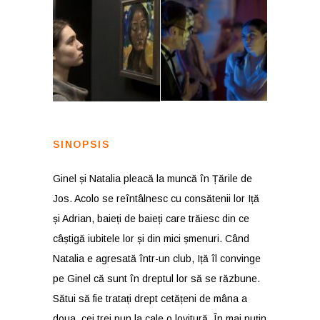
SINOPSIS
Ginel și Natalia pleacă la muncă în Țările de
Jos. Acolo se reîntâlnesc cu consătenii lor Iță
și Adrian, baieți de baieți care trăiesc din ce
câștigă iubitele lor și din mici șmenuri. Când
Natalia e agresată într-un club, Iță îl convinge
pe Ginel că sunt în dreptul lor să se răzbune.
Sătui să fie tratați drept cetățeni de mâna a
doua, cei trei pun la cale o lovitură. În mai puțin