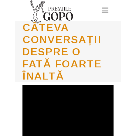
CÂTEVA
CONVERSAȚII
DESPRE O
FATĂ FOARTE
ÎNALTĂ