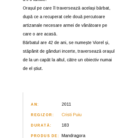
Orașul pe care îl traversează același bărbat,
după ce a recuperat cele două percutoare
artizanale necesare armei de vânătoare pe
care o are acasă.
Bărbatul are 42 de ani, se numește Viorel și,
stăpânit de gânduri incerte, traversează orașul
de la un capăt la altul, către un obiectiv numai
de el știut.
2011
AN:
Cristi Puiu
REGIZOR:
183
DURATĂ:
Mandragora
PRODUS DE: