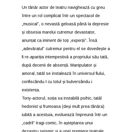
Un tânăr actor de teatru navighează cu greu
între un rol complicat într-un spectacol de
„musical”, o nevastă geloasă până la depresie
și obsesia marelui cutremur devastator,
anunțat ca iminent de toți „experții”. Însă
„adevăratul” cutremur pentru el se dovedește a
fi re-apariția intempestivă a propriului său tată,
după decenii de absență. Manipulator și
amoral, tatăl se instalează în universul fiului,
confiscându-l cu totul și bulversându-i
existența.
Tony-actorul, soția sa instabilă psihic, tatăl
hedonist și frumoasa (deși mult prea tânăra)
iubită a acestuia, evoluează împreună într-un
„cadril” tragi-comic, în așteptarea unui
dezastru seismic și a unei premiere teatrale