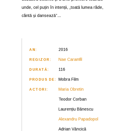
unde, cel puțin în intenții, „toată lumea râde,
cântă și dansează”…
2016
AN:
Nae Caramfil
REGIZOR:
116
DURATĂ:
Mobra Film
PRODUS DE:
Maria Obretin
ACTORI:
Teodor Corban
Laurențiu Bănescu
Alexandru Papadopol
Adrian Văncică