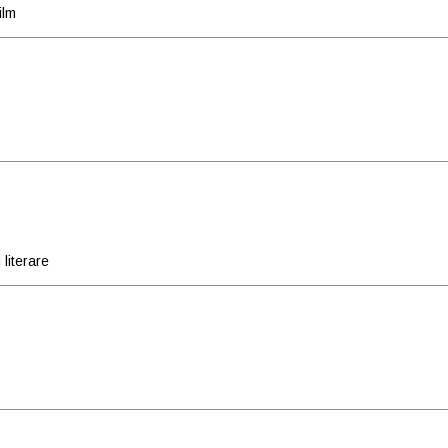
ilm
literare