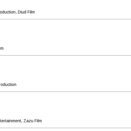
duction, Diud Film
lm
roduction
ntertainment, Zazu Film