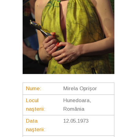
Nume:
Mirela Oprișor
Locul
Hunedoara,
naşterii:
România
Data
12.05.1973
naşterii: