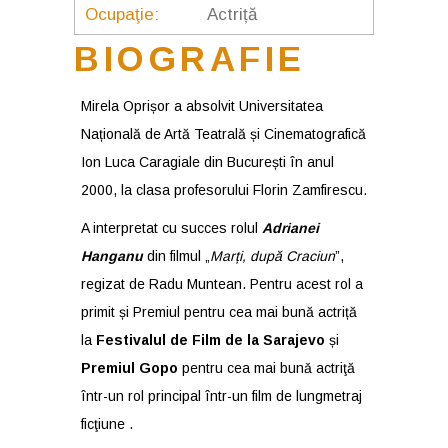
Ocupaţie:
Actriță
BIOGRAFIE
Mirela Oprișor a absolvit Universitatea
Națională de Artă Teatrală și Cinematografică
Ion Luca Caragiale din București în anul
2000, la clasa profesorului Florin Zamfirescu.
A interpretat cu succes rolul
Adrianei
Hanganu
din filmul „
Marți, după Craciun
”,
regizat de Radu Muntean. Pentru acest rol a
primit și Premiul pentru cea mai bună actriță
la
Festivalul de Film de la Sarajevo
și
Premiul Gopo
pentru cea mai bunǎ actriţă
într-un rol principal într-un film de lungmetraj
ficţiune .