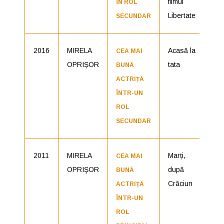
filmul
ÎN ROL
Libertate
SECUNDAR
2016
MIRELA
Acasă la
Nom
CEA MAI
OPRIȘOR
tata
BUNĂ
ACTRIȚĂ
ÎNTR-UN
ROL
SECUNDAR
2011
MIRELA
Marți,
Câ
CEA MAI
OPRIŞOR
după
BUNǍ
Crăciun
ACTRIŢĂ
ÎNTR-UN
ROL