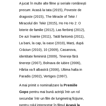
A jucat în multe alte filme și seriale românești
precum: Acasă la tata (2015), Poveste de
dragoste (2015), The Miracle of Tekir /
Miracolul din Tekir (2015), Ho Ho Ho 2: O
loterie de familie (2012), Las fierbinți (2012),
De azi înainte (2011), Tatăl fantomă (2011),
La bani, la cap, la oase (2010), Marți, după
Crăciun (2010), 10 (2009), Casanova,
identitate feminină (2009), Tinerețe fără
tinerețe (2007), Bolnava de iubire (2006),
Hârtia va fi albastră (2006), Ultima halta in
Paradis (2002), Vertiges (1997).
A mai primit o nominalizare la
Premiile
Gopo
pentru mai bună actriţă într-un rol
secundar într-un film de lungmetraj ficţiune,
pentru rolul interpretat în filmul
Acasă la