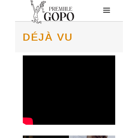
DÉJÀ VU